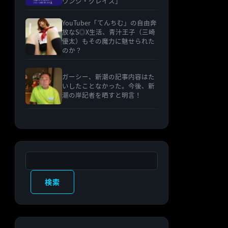
ウンジ・グレイス」
YouTuber「てんちむ」の自由奔
放なS◎X生活、青汁王子（三崎
優太）もその魔力に魅せられた
のか？
ガーシー、新潮の記事内容はた
いしたことなかった。今後、新
潮の岸記者を晒すと明言！
検索
検索