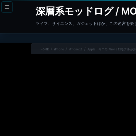
コ
ナ
深層系モッドログ / MO
ン
ビ
テ
ゲ
ライフ、サイエンス、ガジェットほか、この迷宮を楽
ン
ー
ツ
シ
へ
ョ
HOME
iPhone
iPhone 12
Apple、今年のiPhone 12モ
ス
ン
キ
に
ッ
移
プ
動