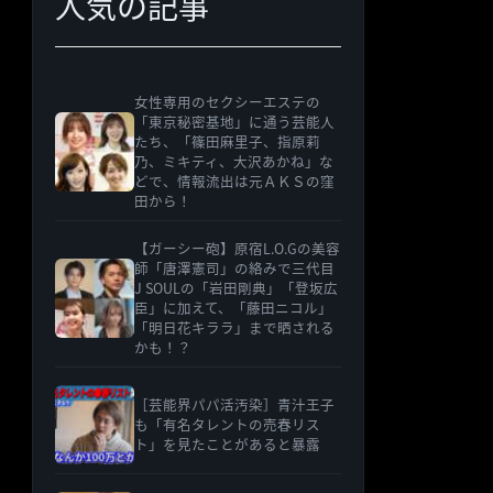
人気の記事
女性専用のセクシーエステの
「東京秘密基地」に通う芸能人
たち、「篠田麻里子、指原莉
乃、ミキティ、大沢あかね」な
どで、情報流出は元ＡＫＳの窪
田から！
【ガーシー砲】原宿L.O.Gの美容
師「唐澤憲司」の絡みで三代目
J SOULの「岩田剛典」「登坂広
臣」に加えて、「藤田ニコル」
「明日花キララ」まで晒される
かも！？
［芸能界パパ活汚染］青汁王子
も「有名タレントの売春リス
ト」を見たことがあると暴露