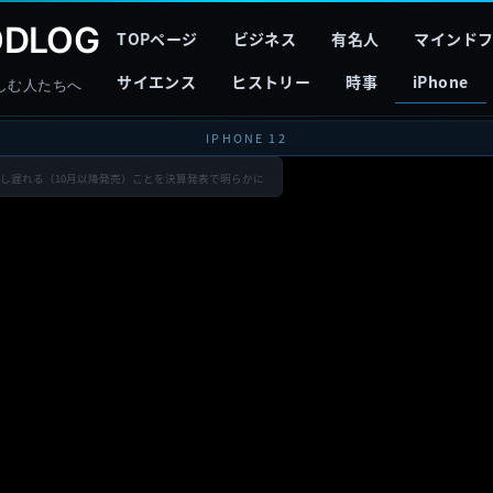
DLOG
TOPページ
ビジネス
有名人
マインド
サイエンス
ヒストリー
時事
iPhone
しむ人たちへ
IPHONE 12
デルが少し遅れる（10月以降発売）ことを決算発表で明らかに