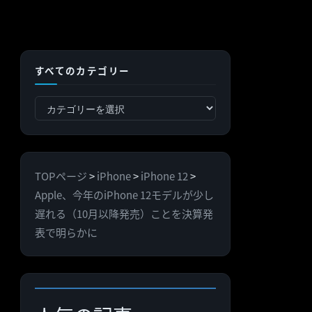
すべてのカテゴリー
す
べ
て
の
TOPページ
>
iPhone
>
iPhone 12
>
カ
Apple、今年のiPhone 12モデルが少し
テ
遅れる（10月以降発売）ことを決算発
ゴ
表で明らかに
リ
ー