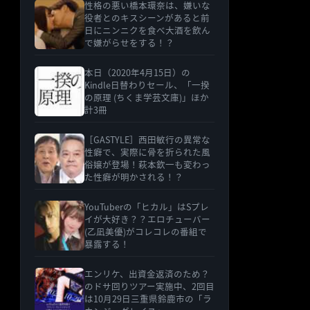
性格の悪い橋本環奈は、嫌いな
役者とのキスシーンがあると前
日にニンニクを食べ大酒を飲ん
で嫌がらせをする！？
本日（2020年4月15日）の
Kindle日替わりセール、「一揆
の原理 (ちくま学芸文庫)」ほか
計3冊
［GASTYLE］西田敏行の異常な
性癖で、実際に骨を折られた風
俗嬢が登場！萩本欽一も変わっ
た性癖が明かされる！？
YouTuberの「ヒカル」はSプレ
イが大好き？？エロチューバー
(乙凪美優)がコレコレの番組で
暴露する！
エンリケ、出資金返済のため？
のドサ回りツアー実施中、2回目
は10月29日三重県鈴鹿市の「ラ