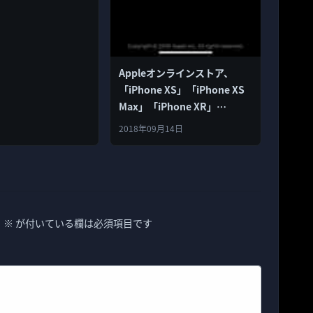
Appleオンラインストア、
「iPhone XS」「iPhone XS
Max」「iPhone XR」
「Apple Watch Series 4」
2018年09月14日
Series 4」の予約開始(16時01
分)のためメインテナンス中
。
※
が付いている欄は必須項目です