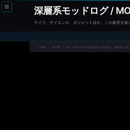
コ
ナ
深層系モッドログ / MO
ン
ビ
テ
ゲ
ライフ、サイエンス、ガジェットほか、この迷宮を楽
ン
ー
ツ
シ
へ
ョ
HOME
未分類
WSJ：iPhone 12の量産は1ヶ月遅れ、発売は11月
ス
ン
キ
に
ッ
移
プ
動