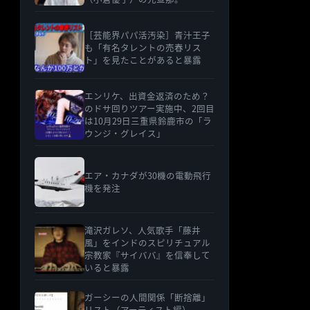
［芸能界パパ活汚染］青汁王子
も「有名タレントの売春リス
ト」を見たことがあると暴露
エンリケ、出資金返済のため？
のドサ回りツアー実施中、2回目
は10月29日三重県鈴鹿市の「ラ
ウンジ・グレイス」
エア・カナダが30機の電動飛行
機を発注
滝沢ガレソ、人気歌手「藤井
風」をインドのスピリチュアル
宗教家『サイババ』を信奉して
いると暴露
ガーシーの人間関係「断捨離」
リスト（アーティスト編）、