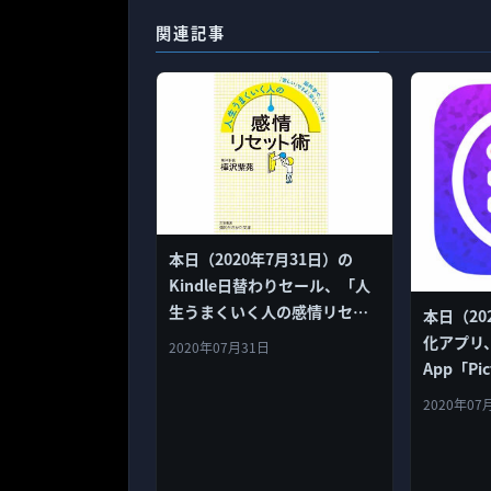
関連記事
本日（2020年7月31日）の
Kindle日替わりセール、「人
生うまくいく人の感情リセッ
本日（20
ト術 (知的生きかた文庫)」ほ
化アプリ
2020年07月31日
か計3冊
App「Pictu
One」2
2020年07