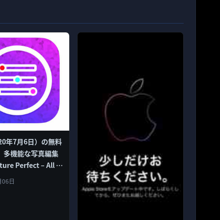
20年7月6日）の無料
、多機能な写真編集
re Perfect – All in
50円→0円
月06日