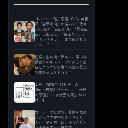
【ガーシー砲】原宿L.O.Gの美容
師「唐澤憲司」の絡みで三代目
J SOULの「岩田剛典」「登坂広
臣」に加えて、「藤田ニコル」
「明日花キララ」まで晒される
かも！？
性格の悪い橋本環奈は、嫌いな
役者とのキスシーンがあると前
日にニンニクを食べ大酒を飲ん
で嫌がらせをする！？
本日（2020年4月15日）の
Kindle日替わりセール、「一揆
の原理 (ちくま学芸文庫)」ほか
計3冊
ガーシーの友達で、暴露を始め
たカリスマ美容師の「きくり
ん」（菊池勲）は、ゆうこりん
（小倉優子）の元旦那。