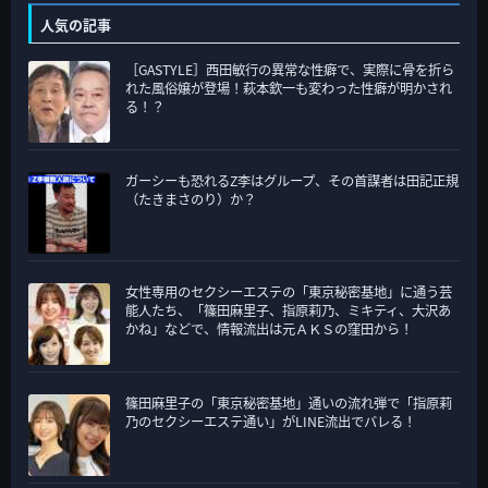
テ
人気の記事
ゴ
［GASTYLE］西田敏行の異常な性癖で、実際に骨を折ら
リ
れた風俗嬢が登場！萩本欽一も変わった性癖が明かされ
ー
る！？
ガーシーも恐れるZ李はグループ、その首謀者は田記正規
（たきまさのり）か？
女性専用のセクシーエステの「東京秘密基地」に通う芸
能人たち、「篠田麻里子、指原莉乃、ミキティ、大沢あ
かね」などで、情報流出は元ＡＫＳの窪田から！
篠田麻里子の「東京秘密基地」通いの流れ弾で「指原莉
乃のセクシーエステ通い」がLINE流出でバレる！