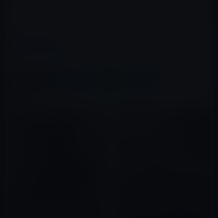
目、生命の粒子で満たされる宇宙をただありのままに感
じることだ。
カテゴリー
ライフスタイル
この記事をシェア
X(Twitter)
Facebook
LINE
B!はてブ
関連記事
12月8日（米東部時間）は、ジ
ョン・レノンの命日。みんなで
世界の平和を祈ろう！（動画あ
【失われた30年の正体】なぜ私