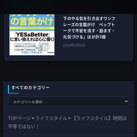
本日（2019年8月6日）の
Kindle日替わりセール、「部
下のやる気を引き出すワンフ
レーズの言葉がけ ペップト
ークで不安を消す・励ます・
元気づける」ほか計3冊
2019年8月6日
すべてのカテゴリー
す
べ
て
TOPページ
>
ライフスタイル
>
【ライフスタイル】時間は
の
平等ではない！
カ