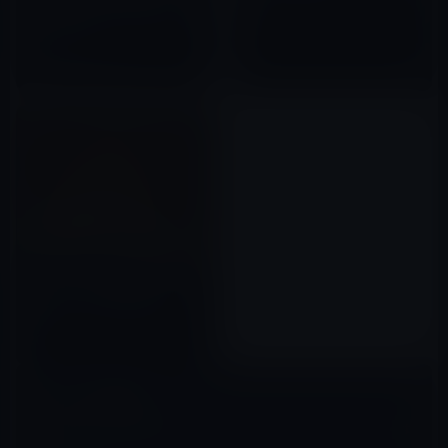
り）
たちは「頑張っても貧乏」にな
2022年12月08日
ったのか？
2026年04月22日
［人生という迷路］ステージを
変える、ステージが変わる
2022年08月26日
コメントを残す
メールアドレスが公開されることはありません。
※
が付いている欄は