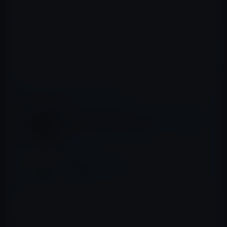
普通はそうだ。人にとって生まれて死ぬまで、富も美貌も
平等ではないが、死が訪れることと時間だけは平等であ
ると言われる。
果たしてそうだろうか？
📖 あわせて読みたい記事
【失われた30年の正体】なぜ私たちは「頑張
っても貧乏」になったのか？
料理は全身で食べる！
物理学的には、時間は、拘束で異動するほど時間が経た