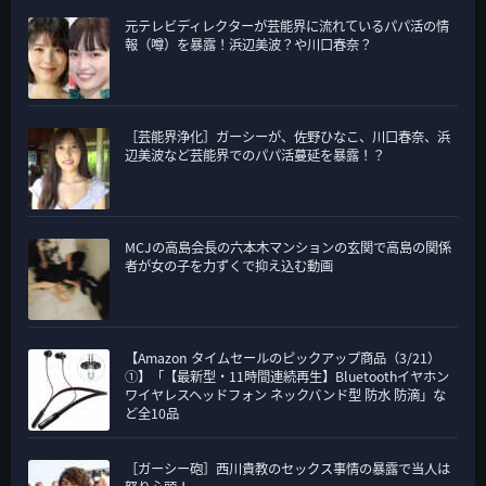
元テレビディレクターが芸能界に流れているパパ活の情
報（噂）を暴露！浜辺美波？や川口春奈？
［芸能界浄化］ガーシーが、佐野ひなこ、川口春奈、浜
辺美波など芸能界でのパパ活蔓延を暴露！？
MCJの高島会長の六本木マンションの玄関で高島の関係
者が女の子を力ずくで抑え込む動画
【Amazon タイムセールのピックアップ商品（3/21）
①】「【最新型・11時間連続再生】Bluetoothイヤホン
ワイヤレスヘッドフォン ネックバンド型 防水 防滴」な
ど全10品
［ガーシー砲］西川貴教のセックス事情の暴露で当人は