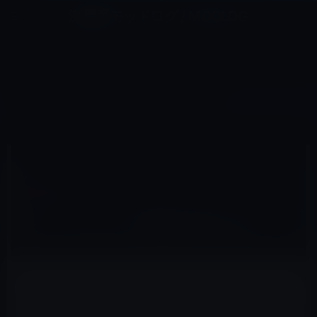
コ
ナ
深層系モッドログ / MODLOG
ン
ビ
ライフ、サイエンス、ガジェットほか、この迷宮を楽しむ人たちへ
テ
ゲ
ン
ー
ライフスタイル
ツ
シ
HOME
ライフスタイル
【ライフスタイル】時間は平等ではない！
へ
ョ
ス
ン
キ
に
ッ
移
2019年8月5日
レイニー 鈴木
プ
動
ライフスタイル
【ライフスタイル】時間は平等ではない！
果たして時間は、すべての人に平等なのだろうか？