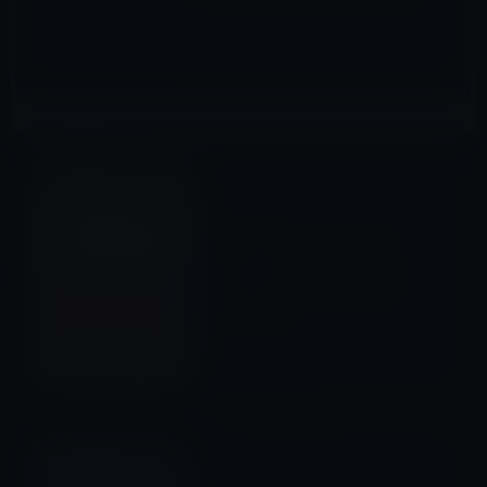
iTunesカード（コード）
前の記事
ビックカメラ、ドンキほか大
手量販店で｢App Store &
iTunes ギフトカード｣の10%
増量キャンペーンを実施中（8
月18日まで）
2019年8月5日
Kindle本
次の記事