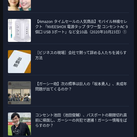
【Amazon タイムセールの人気商品】モバイル林檎セレ
クト 「NVEESHOX 電源タップ タワー型 コンセントAC 9
個口 USB 3ポート」など全10品（2020年10月23日）①
［ビジネスの現場］会社で黙って辞める人たちを減らす
方法
【ガーシー砲】次の照準は巨人の「坂本勇人」、未成年
問題が出てくるのか？
コンセント池田（池田俊輔）、パスポートの期限切れ直
前に帰国し、ガーシーの共犯で逮捕！ガーシー情報をば
らすのか？