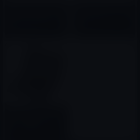
【Amazon タイムセールの高評
本日のAmazonタイムセール/ピ
価商品 （2019年4月28日）②】
ックアップ商品は「F.G.Sマルチ
「Anker プレミアムライトニン
OS対応
グUSBケーブル」など全10品
(Android/Windows8/iOS対
2019年04月28日
2016年01月31日
応) [JP配列/US配列両方対応]
超薄型Bluetoothキーボード」
ほか
本日のAmazonタイムセール/ピ
ックアップ商品は「KKmoon
59キー 超薄型 ミニ
Bluetoothキーボード 折りた
2017年01月31日
たみ磁気PUレザーケース付き 」