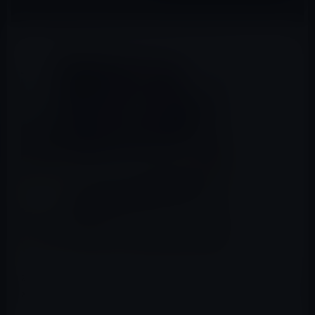
本日（2019年8月3日）のAmazon タイムセール モバイル
林檎セレクト①は「PG 机上台 モニタースタンド 4 USBポ
ート付き キーボード収納」など全10品です。