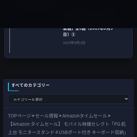
次の記事
【Amazon タイムセール】モ
バイル林檎セレクト 「Belkin
製品」全6品（2019年8月3
日）②
2019年8月3日
すべてのカテゴリー
す
べ
て
TOPページ
>
セール情報
>
Amazonタイムセール
>
の
【Amazon タイムセール】 モバイル林檎セレクト「PG 机
カ
上台 モニタースタンド 4 USBポート付き キーボード収納」