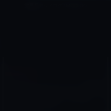
コ
ナ
深層系モッドログ / MODLOG
ン
ビ
ライフ、サイエンス、ガジェットほか、この迷宮を楽しむ人たちへ
テ
ゲ
ン
ー
AMAZONタイムセール
ツ
シ
HOME
セール情報
Amazonタイムセール
へ
ョ
【Amazon タイムセール】 モバイル林檎セレクト「PG 机上台 モニタースタンド 4 USBポート付き キーボ
ード収納」など全10品（2019年8月3日）①
ス
ン
キ
に
ッ
移
プ
動
2019年8月3日
M林檎
Amazonタイムセール
【Amazon タイムセール】 モバイル林檎セレ
クト「PG 机上台 モニタースタンド 4 USBポ
ート付き キーボード収納」など全10品
（2019年8月3日）①