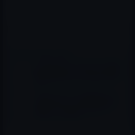
（全体へのリンクは一番下にあります）
PG 机上台 モニタースタンド 4 USBポート付き キーボード
収納 アルミ合金製ブラケット デスク 卓上 収納整理 便利
📖 あわせて読みたい記事
【Amazon タイムセールのピックアップ商品
（2019年5月1日）②】「Qiワイヤレス充電
器・Apple Watch Series 4にも対応」など全
10品
【Amazonタイムセールの高評価ピックアッ
プ製品 （10/5）②】「TP-Link WIFI 無線
LAN ルーター Archer C50 11ac 867 +
300Mbps 」など全26品