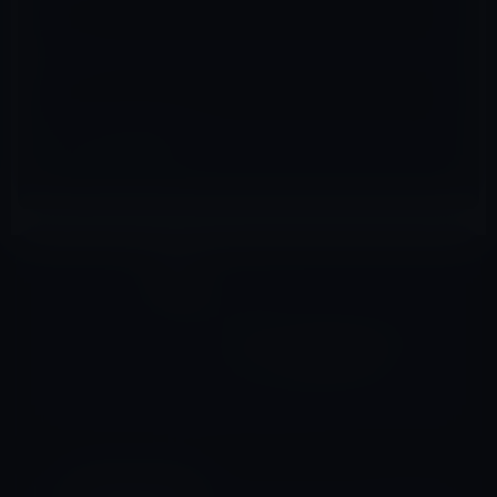
サイト
壁紙
前の記事
iOS 13・iPadOS 13の「ホー
ム」アプリ搭載の壁紙！
2019年8月3日
Amazonタイムセール