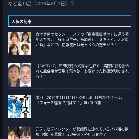
テ
など全10品（2019年8月3日）①
ゴ
リ
人気の記事
ー
女性専用のセクシーエステの「東京秘密基地」に通う芸
能人たち、「篠田麻里子、指原莉乃、ミキティ、大沢あ
かね」などで、情報流出は元ＡＫＳの窪田から！
［GASTYLE］西田敏行の異常な性癖で、実際に骨を折ら
れた風俗嬢が登場！萩本欽一も変わった性癖が明かされ
る！？
本日（2019年11月14日）のKindle日替わりセール、
「フォース理論で飛ばす！」ほか計3冊
元テレビディレクターが芸能界に流れているパパ活の情
報（噂）を暴露！浜辺美波？や川口春奈？