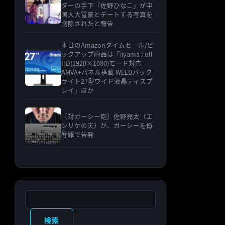
ダーの手下「佐野ひなこ」が中
国人大富豪とデートする写真を
削除されたと報告
本日のAmazonタイムセール/ピ
ックアップ商品は「iiyama Full
HD(1920×1080)モード対応
AMVA+パネル搭載 WLEDバック
ライト27型ワイド液晶ディスプ
レイ」ほか
［対ガーシー砲］佐野亮太（エ
ンリケの夫）が、ガーシーを侮
辱罪で告発
検索
検索