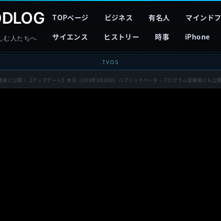
DLOG
TOPページ
ビジネス
有名人
マインド
サイエンス
ヒストリー
時事
iPhone
しむ人たちへ
TVOS
beta 1を開発者に公開！【アップデート】本日（2019年3月29日）パブリックベータ・プログラム登録者にも公