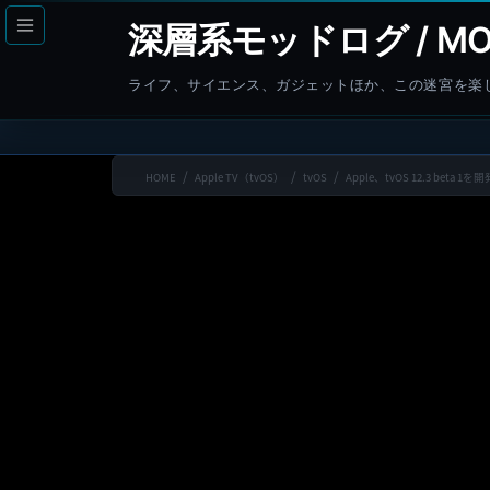
コ
ナ
深層系モッドログ / MO
ン
ビ
テ
ゲ
ライフ、サイエンス、ガジェットほか、この迷宮を楽
ン
ー
ツ
シ
へ
ョ
HOME
Apple TV（tvOS）
tvOS
Apple、tvOS 12.3 
ス
ン
キ
に
ッ
移
プ
動