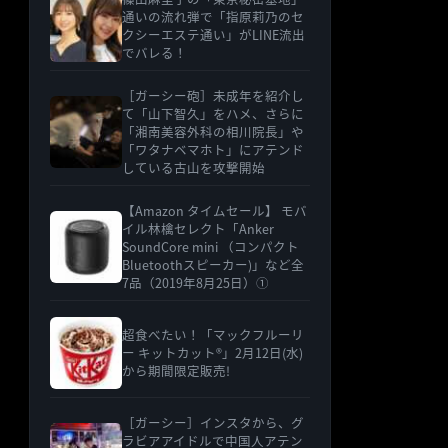
通いの流れ弾で「指原莉乃のセ
クシーエステ通い」がLINE流出
でバレる！
［ガーシー砲］未成年を紹介し
て「山下智久」をハメ、さらに
「湘南美容外科の相川院長」や
「ワタナベマホト」にアテンド
している古山を攻撃開始
【Amazon タイムセール】 モバ
イル林檎セレクト「Anker
SoundCore mini （コンパクト
Bluetoothスピーカー)」など全
7品（2019年8月25日）①
超食べたい！「マックフルーリ
ー キットカット®」2月12日(水)
から期間限定販売!
［ガーシー］インスタから、グ
ラビアアイドルで中国人アテン