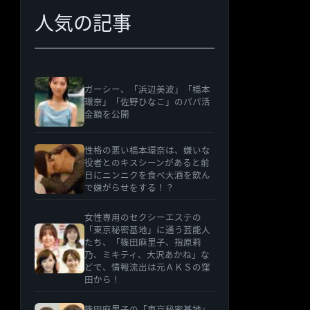
人気の記事
ガーシー、「浜辺美波」「橋本
環奈」「佐野ひなこ」のパパ活
金額を公開
性格の悪い橋本環奈は、嫌いな
役者とのキスシーンがあると前
日にニンニクを食べ大酒を飲ん
で嫌がらせをする！？
女性専用のセクシーエステの
「東京秘密基地」に通う芸能人
たち、「篠田麻里子、指原莉
乃、ミキティ、大沢あかね」な
どで、情報流出は元ＡＫＳの窪
田から！
篠田麻里子の「東京秘密基地」