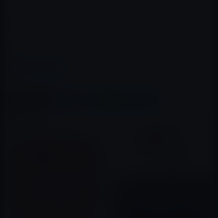
App Store → Daedalus Touch
カテゴリー
iOSアプリ
この記事をシェア
X(Twitter)
Facebook
LINE
B!はてブ
関連記事
Apple、GarageBand for
iOSをバージョン 2.3.9にアップ
デート！最大曲長が72分に拡大