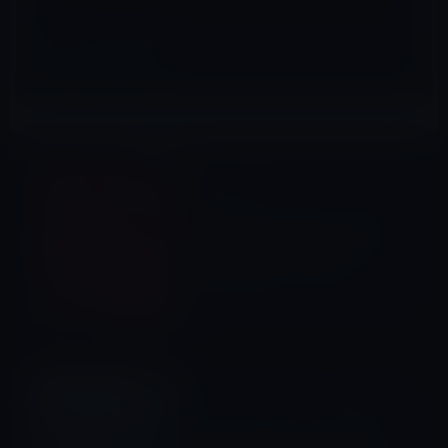
IT総合
前の記事
Huawei、ケンタッキーフライ
ドチキンのスマートフォンを
限定モデルとして発売！
2017年7月13日
アプリ
次の記事
「Apple Store」アプリ内で、