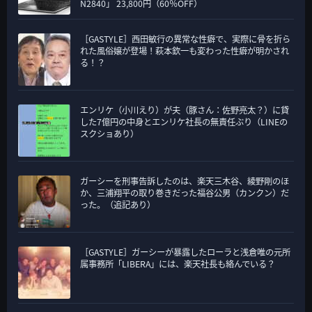
N2840」 23,800円（60％OFF）
［GASTYLE］西田敏行の異常な性癖で、実際に骨を折ら
れた風俗嬢が登場！萩本欽一も変わった性癖が明かされ
る！？
エンリケ（小川えり）が夫（豚さん：佐野亮太？）に貸
した7億円の中身とエンリケ社長の無責任ぶり（LINEの
スクショあり）
ガーシーを刑事告訴したのは、楽天三木谷、綾野剛のほ
か、三浦翔平の取り巻きだった福谷公男（カンクン）だ
った。（追記あり）
［GASTYLE］ガーシーが暴露したローラと浅倉唯の元所
属事務所「LIBERA」には、楽天社長も絡んでいる？