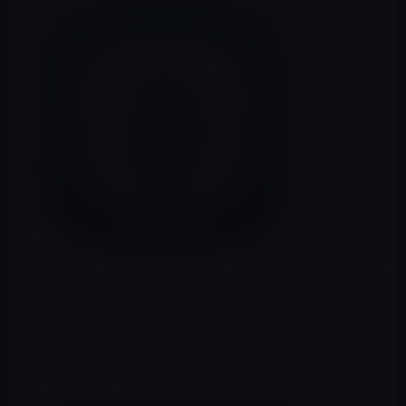
本日（2017年7月13日）紹介する人気の無料化アプリは、
Cloudのためのテキストエディタ「Daedalus Touch」で
す。価格は120円→0円となっています。
基本バージョンの機能は以下の通りです。