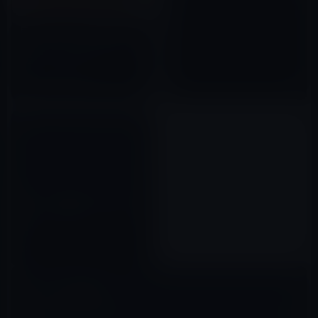
2020年10月23日
巨大ハリケーンの到来の米国で
は、トランシーバーアプリの
「Zello」が大人気！
2017年09月08日
Apple、WWDCでTV SDK（ソ
フトウェア開発キット）を発
表！？
2012年06月09日
コメントを残す
メールアドレスが公開されることはありません。
※
が付いている欄は