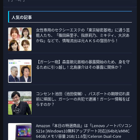
テ
ゴ
人気の記事
リ
女性専用のセクシーエステの「東京秘密基地」に通う芸
ー
能人たち、「篠田麻里子、指原莉乃、ミキティ、大沢あ
かね」などで、情報流出は元ＡＫＳの窪田から！
【ガーシー砲】森喜朗元首相の暴露開始のため、身を守
るために引っ越し！北島康介はその暴露に関係か？
コンセント池田（池田俊輔）、パスポートの期限切れ直
前に帰国し、ガーシーの共犯で逮捕！ガーシー情報をば
らすのか？
Amazon「本日の特選商品」は「Lenovo ノートパソコン
S21e [Windows10無料アップデート対応](64bit/eMMC
64GB/メモリ容量 2GB/11.6型/Celeron Dual-Core