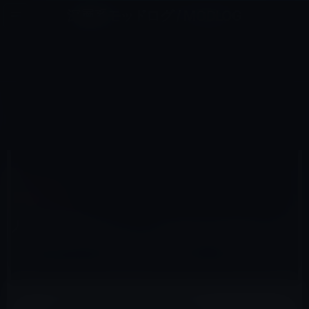
コ
ナ
深層系モッドログ / MODLOG
ン
ビ
ライフ、サイエンス、ガジェットほか、この迷宮を楽しむ人たちへ
テ
ゲ
ン
ー
IOSアプリ
ツ
シ
HOME
iOS
iOSアプリ
へ
ョ
人気の無料化アプリ、iCloudのためのテキストエディタ「Daedalus Touch」120円→0円
ス
ン
キ
に
ッ
移
プ
動
2017年7月13日
M林檎
iOSアプリ
人気の無料化アプリ、iCloudのためのテキス
トエディタ「Daedalus Touch」120円→0円