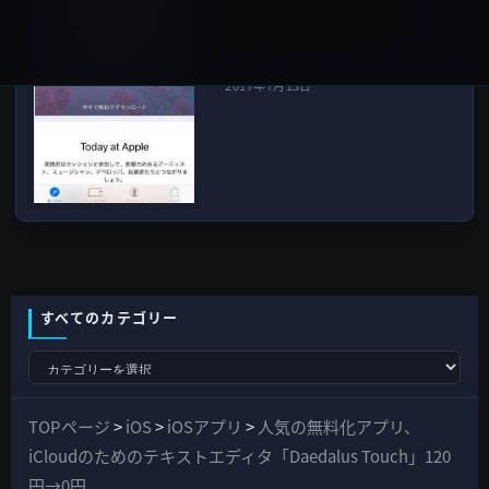
無限にフィルタをかけられる
「infltr」を無料配布（8月15
日まで）
2017年7月13日
すべてのカテゴリー
す
べ
て
TOPページ
>
iOS
>
iOSアプリ
>
人気の無料化アプリ、
の
iCloudのためのテキストエディタ「Daedalus Touch」120
カ
円→0円