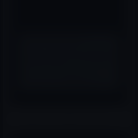
– iCloudでの完全同期とバックアップ
– メールとiTunes共有でファイルの書き出しが可
能
📖 あわせて読みたい記事
【iPhone・iPadアプリ】ギター初心者のため
のギターコードブック・アプリです［ギター
コード（ベーシック）］
【iPhoneアプリ】不思議の国のアリス
アプリ内課金で利用できる機能は以下の通りです。