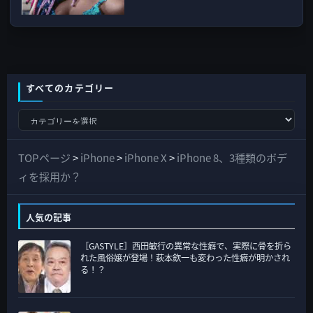
すべてのカテゴリー
す
べ
て
TOPページ
>
iPhone
>
iPhone X
>
iPhone 8、3種類のボデ
の
ィを採用か？
カ
テ
人気の記事
ゴ
［GASTYLE］西田敏行の異常な性癖で、実際に骨を折ら
リ
れた風俗嬢が登場！萩本欽一も変わった性癖が明かされ
ー
る！？