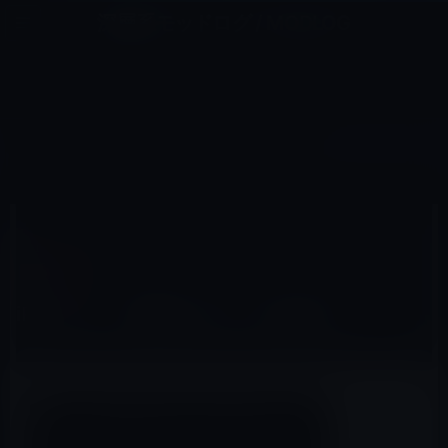
コ
ナ
深層系モッドログ / MODLOG
ン
ビ
ライフ、サイエンス、ガジェットほか、この迷宮を楽しむ人たちへ
テ
ゲ
ン
ー
IPHONE X
ツ
シ
HOME
iPhone
iPhone X
iPhone 8、3種類のボディを採用か？
へ
ョ
ス
ン
キ
に
ッ
移
2017年2月15日
M林檎
プ
動
iPhone X
iPhone 8、3種類のボディを採用か？