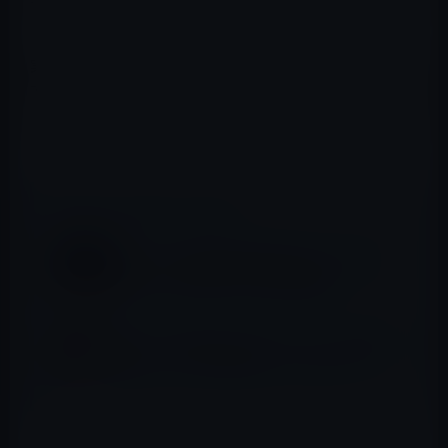
とです。
実際のiPhoneは、すべてのモデルがステンレスフレーム
で補強されたガラスケース付きのボディを採用し、ワイヤ
レス充電を搭載するとの噂もあり、情報が錯綜していま
す。
📖 あわせて読みたい記事
iPhone 8の出荷は量産の遅れにより11月〜
12月になる可能性（台湾の情報筋）
iPhone Xの意外と知られていない「直近に使
用したアプリを呼び出す」ジェスチャー