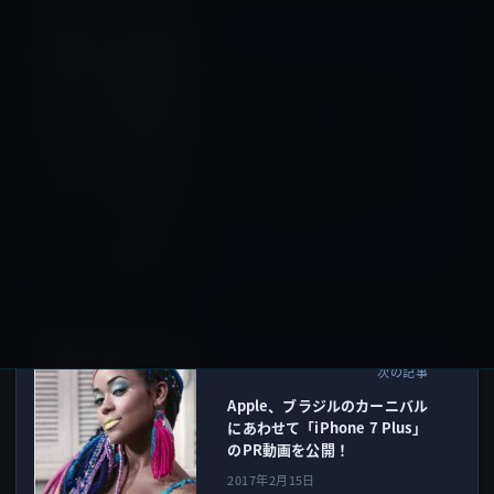
Amazonタイムセール
前の記事
本日のAmazonタイムセール/
ピックアップ商品は「iPhone
7 Plus ケース 手帳型
[TUCCH] PUレザー ケース カ
ード収納 スタンド機能付き マ
グネット式 アイフォン7 Plus
5.5インチ 用 」ほか
2017年2月14日
iPhone 7 / Plus
次の記事
Apple、ブラジルのカーニバル
にあわせて「iPhone 7 Plus」
のPR動画を公開！
2017年2月15日