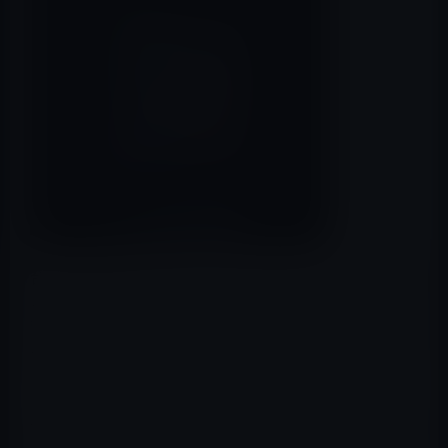
台湾のDigitimesによると、サプライチェーンからの情報
として、iPhone 8には、アルミケース付きの4.7インチ
iPhone、不特定素材の5.5インチiPhone、ステンレスフレ
ームで補強されたガラスケース付きの全く新しい5.8イン
チiPhoneといった3種類のボディがあるとのことです。
5.8インチのモデルは有機ELディスプレイを採用するため
1,000ドル（約114､000円）以上のコストがかかるとのこ