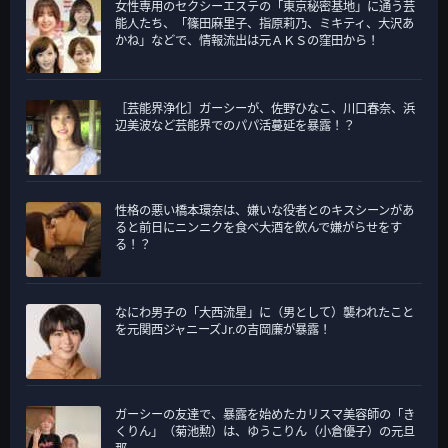
女性専用のセクシーエステの「東京秘密基地」に通う芸
能人たち、「篠田麻里子、指原莉乃、ミキティ、大沢あ
かね」などで、情報流出は元ＡＫＳの窪田から！
［芸能界浄化］ガーシーが、佐野ひなこ、川口春奈、浜
辺美波など芸能界でのパパ活蔓延を暴露！？
性格の悪い橋本環奈は、嫌いな役者とのキスシーンがあ
ると前日にニンニクを食べ大酒を飲んで嫌がらせをす
る！？
なにわ男子の「大西流星」に（男として）襲われたこと
を元関西ジャニーズJr.の吉岡廉が暴露！
ガーシーの友達で、暴露を始めたカリスマ美容師の「き
くりん」（菊池勲）は、ゆうこりん（小倉優子）の元旦