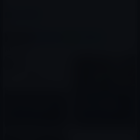
（via
MacRumors
）
カテゴリー
iPhone X
この記事をシェア
X(Twitter)
Facebook
LINE
B!はてブ
関連記事
アメリカのクレジットカード
Apple、「iPhone X」と
「Discover」の特典情報ページ
「Apple Pay」のPR動画
に「iPhone X Edition」
「Groceries」をYouTubeで公
「Phone 8, iPhone 8 +」との
開！
2017年09月12日
2018年04月05日
表記！