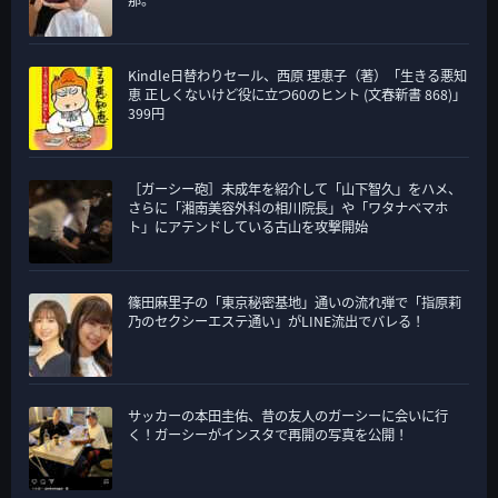
那。
Kindle日替わりセール、西原 理恵子（著）「生きる悪知
恵 正しくないけど役に立つ60のヒント (文春新書 868)」
399円
［ガーシー砲］未成年を紹介して「山下智久」をハメ、
さらに「湘南美容外科の相川院長」や「ワタナベマホ
ト」にアテンドしている古山を攻撃開始
篠田麻里子の「東京秘密基地」通いの流れ弾で「指原莉
乃のセクシーエステ通い」がLINE流出でバレる！
サッカーの本田圭佑、昔の友人のガーシーに会いに行
く！ガーシーがインスタで再開の写真を公開！