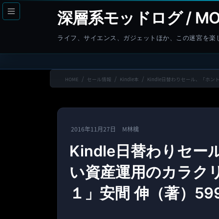
コ
ナ
深層系モッドログ / MO
ン
ビ
テ
ゲ
ライフ、サイエンス、ガジェットほか、この迷宮を楽
ン
ー
ツ
シ
へ
ョ
HOME
セール情報
Kindle本
Kindle日替わりセール、「ホ
ス
ン
キ
に
ッ
移
プ
動
2016年11月27日
M林檎
Kindle日替わりセ
い資産運用のカラク
１」安間 伸（著）59