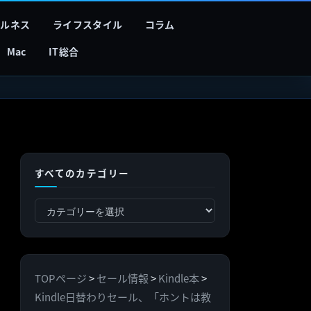
フルネス
ライフスタイル
コラム
Mac
IT総合
すべてのカテゴリー
す
べ
て
の
TOPページ
>
セール情報
>
Kindle本
>
カ
Kindle日替わりセール、「ホントは教
テ