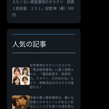
えたくない資産運用のカラクリ 投資
ゴ
と税金篇 ２０１」安間 伸（著）599
リ
円
ー
人気の記事
女性専用のセクシーエステの
「東京秘密基地」に通う芸能人
たち、「篠田麻里子、指原莉
乃、ミキティ、大沢あかね」な
どで、情報流出は元ＡＫＳの窪
田から！
性格の悪い橋本環奈は、嫌いな
役者とのキスシーンがあると前
日にニンニクを食べ大酒を飲ん