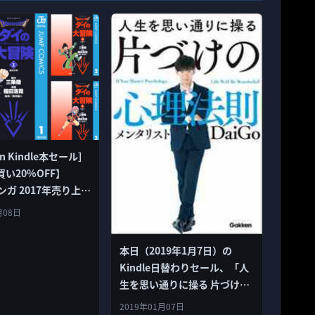
n Kindle本セール］
い20%OFF】
マンガ 2017年売り上げ
ル（10/12まで）
月08日
本日（2019年1月7日）の
Kindle日替わりセール、「人
生を思い通りに操る 片づけの
心理法則 Kindle版」ほか計3
2019年01月07日