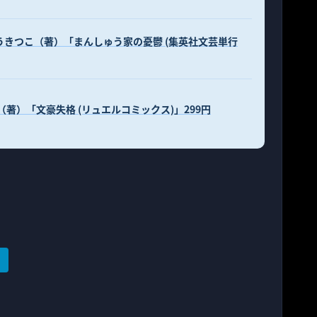
ゅうきつこ（著）「まんしゅう家の憂鬱 (集英社文芸単行
子（著）「文豪失格 (リュエルコミックス)」299円