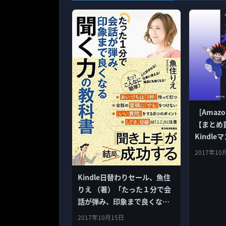
［Amazo
【まとめ買
Kindle
上位タイト
2017年10
Kindle日替わりセール、魚住
りえ （著）「たった１分で会
話が弾み、印象まで良くなる
聞く力の教科書」599円
2017年10月15日