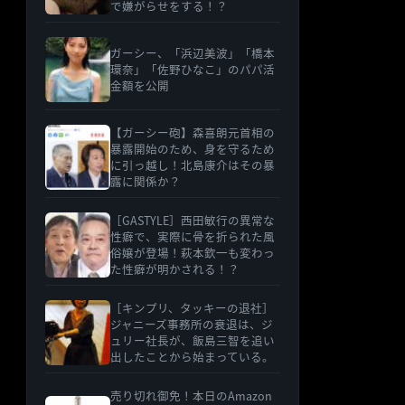
で嫌がらせをする！？
ガーシー、「浜辺美波」「橋本
環奈」「佐野ひなこ」のパパ活
金額を公開
【ガーシー砲】森喜朗元首相の
暴露開始のため、身を守るため
に引っ越し！北島康介はその暴
露に関係か？
［GASTYLE］西田敏行の異常な
性癖で、実際に骨を折られた風
俗嬢が登場！萩本欽一も変わっ
た性癖が明かされる！？
［キンプリ、タッキーの退社］
ジャニーズ事務所の衰退は、ジ
ュリー社長が、飯島三智を追い
出したことから始まっている。
売り切れ御免！本日のAmazon