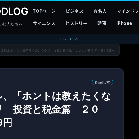
DLOG
TOPページ
ビジネス
有名人
マインド
サイエンス
ヒストリー
時事
iPhone
しむ人たちへ
KINDLE本
ントは教えたくない資産運用のカラクリ 投資と税金篇 ２０１」安間 伸（著）599円
Kindle本
ール、「ホントは教えたくな
リ 投資と税金篇 ２０
9円