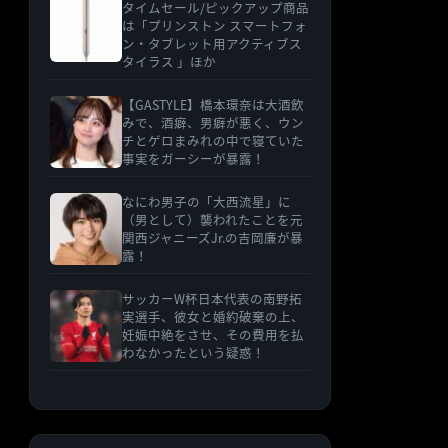
タイムセール/ピックアップ商品
は「プリンストン スマートフォ
ン・タブレット用アクティブス
タイラス 」ほか
【GASTYLE】橋本環奈は大酒飲
みで、酒癖、男癖が悪く、ウン
チとゲロまみれの中で寝ていた
事実をガーシーが暴露！
なにわ男子の「大西流星」に
（男として）襲われたことを元
関西ジャニーズJr.の吉岡廉が暴
露！
サッカーW杯日本代表の南野拓
実選手、彼女と婚約破棄の上、
妊娠中絶をさせ、その費用を払
わなかったという疑惑！