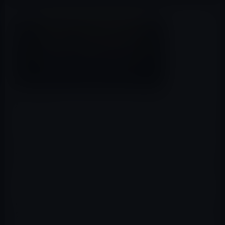
AppleInsider
が、フル一眼レフの
「Canon 5D Mark IV」
（Canonのオンラインストアでボディのみが432,500円）
とiPhone 7 Plusのポートレートモードで撮影した写真を
比較しています。
同一人物を撮影した写真では、iPhone 7 Plusの方が全体
に黄色みがかかって、優しく表現されているように見えま
す。
iPhoneのポートレートモードは、被写界深度を使った背
景ボケ写真で、カメラの構造上約30cm〜240cm以内の被