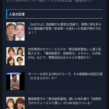
テ
ゴ
人気の記事
リ
［GASTYLE］西田敏行の異常な性癖で、実際に骨を折ら
ー
れた風俗嬢が登場！萩本欽一も変わった性癖が明かされ
る！？
女性専用のセクシーエステの「東京秘密基地」に通う芸
能人たち、「篠田麻里子、指原莉乃、ミキティ、大沢あ
かね」などで、情報流出は元ＡＫＳの窪田から！
ガーシーも恐れるZ李はグループ、その首謀者は田記正規
（たきまさのり）か？
篠田麻里子の「東京秘密基地」通いの流れ弾で「指原莉
乃のセクシーエステ通い」がLINE流出でバレる！