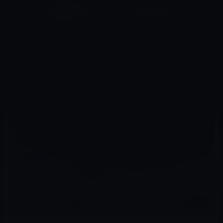
コ
ナ
深層系モッドログ / MODLOG
ン
ビ
ライフ、サイエンス、ガジェットほか、この迷宮を楽しむ人たちへ
テ
ゲ
ン
ー
IPHONE 7 / PLUS
ツ
シ
HOME
iPhone
iPhone 7 / Plus
へ
ョ
iPhoneが善戦！！「iPhone 7 Plus」被写界深度を利用したポートレートモードとCanonのフル一眼レフと
の写真比較（動画あり）
ス
ン
キ
に
ッ
移
プ
動
2016年11月10日
M林檎
iPhone 7 / Plus
iPhoneが善戦！！「iPhone 7 Plus」被写界
深度を利用したポートレートモードとCanon
のフル一眼レフとの写真比較（動画あり）