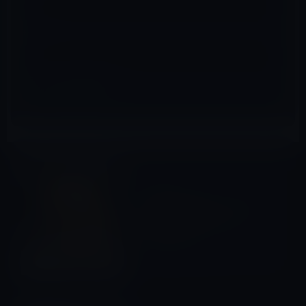
サイト
アプリ
前の記事
人気の無料化アプリ：チェス
ゲームの「究極のチェス」
120円→0円
2016年11月10日