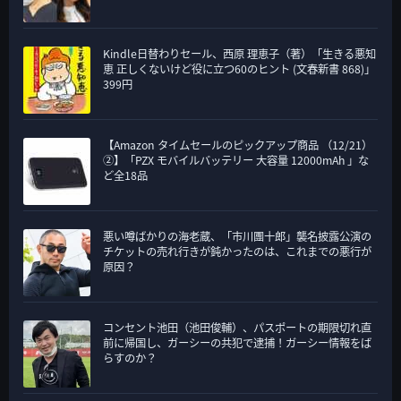
Kindle日替わりセール、西原 理恵子（著）「生きる悪知
恵 正しくないけど役に立つ60のヒント (文春新書 868)」
399円
【Amazon タイムセールのピックアップ商品 （12/21）
②】「PZX モバイルバッテリー 大容量 12000mAh 」な
ど全18品
悪い噂ばかりの海老蔵、「市川團十郎」襲名披露公演の
チケットの売れ行きが鈍かったのは、これまでの悪行が
原因？
コンセント池田（池田俊輔）、パスポートの期限切れ直
前に帰国し、ガーシーの共犯で逮捕！ガーシー情報をば
らすのか？