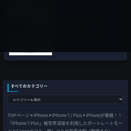
Macアプリ
次の記事
Apple、macOS Sierra
10.12.2 beta 2をパブリック
ベータプログラム登録者に公
開！絵文字の追加ほか
2016年11月10日
すべてのカテゴリー
す
べ
て
TOPページ
>
iPhone
>
iPhone 7 / Plus
>
iPhoneが善戦！！
の
「iPhone 7 Plus」被写界深度を利用したポートレートモー
カ
ドとCanonのフル一眼レフとの写真比較（動画あり）