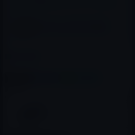
疑惑のiPhone 7ベンチマーク、GeekBench
iPhone 7 Plus、256GBモデルが登場、
EarPodsとLightningアダプタが付属
カテゴリー
iPhone 7 / Plus
この記事をシェア
X(Twitter)
Facebook
LINE
B!はてブ
関連記事