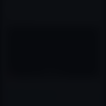
写体でしか機能しません。
しかし、殆どの写真が、Appleの絶妙なソフトウェアによ
ってフル一眼レフと比べてあまり遜色がないような写真が
撮影できています。
📖 あわせて読みたい記事