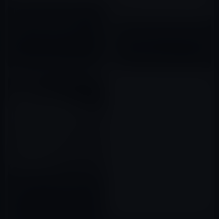
iPhone 7のストレージは、
16GB, 64GB, 128GB, iPhone 7
iPhone 7のレンズカバーとホー
Plusは、32GB, 128GB,
ムボタンはサファイアガラス製
256GB！？iSightカメラは
2016年06月03日
21MP
2016年09月20日
iPhone 7、1万円程度の値下げ
か？？
2016年07月26日