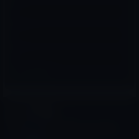
名前
※
メール
※
サイト
イベント＆PR
前の記事
Apple、リサイクルをPRする
動画「Siri and Liam – Earth
Day」を公開！