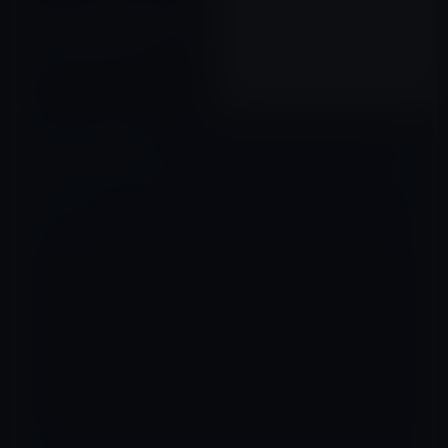
Appleの自動運転車は独自路線
なのか？「NVIFDA」はトヨタ
とも手を組むこと発表！
2017年05月13日
コメントを残す
メールアドレスが公開されることはありません。
※
が付いている欄は
必須項目です
コメント
※