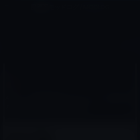
コ
ナ
深層系モッドログ / MODLOG
ン
ビ
ライフ、サイエンス、ガジェットほか、この迷宮を楽しむ人たちへ
テ
ゲ
ン
ー
CAR
ツ
シ
HOME
Car
Apple、自動車部品のプロトタイプを制作するためテスラの技術者を雇用
へ
ョ
ス
ン
キ
に
ッ
移
2016年4月23日
M林檎
プ
動
Car
Apple、自動車部品のプロトタイプを制作す
るためテスラの技術者を雇用