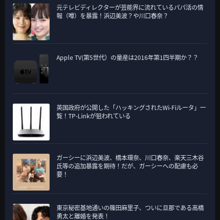
元テレビディレクターが芸能界に流れているパパ活の情
報（噂）を暴露！浜辺美波？や川口春奈？
Apple TV(第5世代）の量産は2016年第1四半期か？？
英国政府が公開した「ハッキングされたWi-Fiルータ」一
覧！TP-Linkが狙われている
ガーシーに浜辺美波、橋本環奈、川口春奈、楽天三木谷
氏等の追加暴露を期待！だが、ガーシーへの配慮も必
要！
東京秘密基地通いの篠田麻里子、ついに旦那である高橋
勇太と離婚を発表！