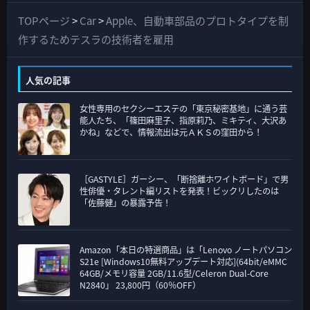
て
TOPページ
>
Car
>
Apple、自動車部品のプロトタイプを制
の
作するためテスラの技術者を雇用
カ
テ
人気の記事
ゴ
女性専用のセクシーエステの「東京秘密基地」に通う芸
リ
能人たち、「篠田麻里子、指原莉乃、ミキティ、大沢あ
ー
かね」などで、情報流出は元ＡＫＳの窪田から！
［GASTYLE］ガーシー、「断捨離ホワイトボード」で男
性俳優・タレント編リストを発表！ビックリしたのは
「佐藤健」の暴露予告！
Amazon「本日の特選商品」は「Lenovo ノートパソコン
S21e [Windows10無料アップデート対応](64bit/eMMC
64GB/メモリ容量 2GB/11.6型/Celeron Dual-Core
N2840」 23,800円（60％OFF）