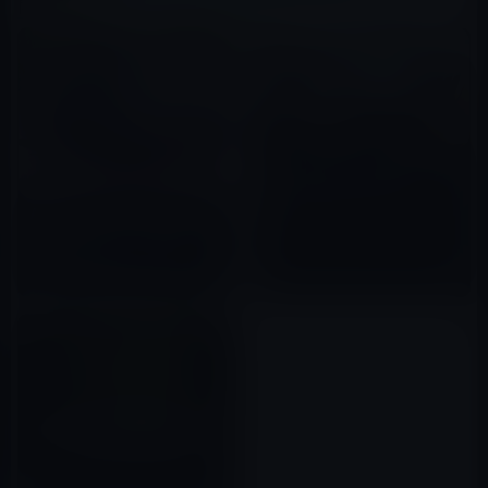
関連記事
CarPlayのハンズオン動画：シ
ボレーVolt（ヴォルト）
Apple、カリフォルニア州で自
2016年02月05日
動運転技術のテストを開始！
2017年04月16日