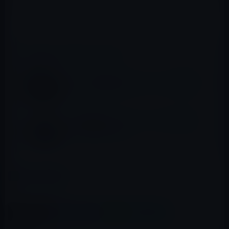
ロジェクト「Titan」は、1,000人以上の規模に達している
と噂されています。
📖 あわせて読みたい記事
Apple、自動運転車のテストコースを視察か
テスラの最初の「Semi」トラックは12月に
ペプシに納入される。
カテゴリー
Car
この記事をシェア
X(Twitter)
Facebook
LINE
B!はてブ