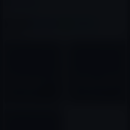
カテゴリー
iPad（iPad/Air）
この記事をシェア
X(Twitter)
Facebook
LINE
B!はてブ
関連記事
Appleがオンラインストアで1月
iPadの利用には、まずは純正ケ
2日限りの初売を開始！iPad 2
ースで、しばらくして用途に応
16GB△3,400円ほか
じたものを買うのがよさそうで
す。
2012年01月02日
2010年04月11日