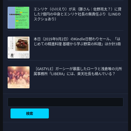
エンリケ（小川えり）が夫（豚さん：佐野亮太？）に貸
した7億円の中身とエンリケ社長の無責任ぶり（LINEの
スクショあり）
本日（2019年9月2日）のKindle日替わりセール、「は
じめての精進料理 基礎から学ぶ野菜の料理」ほか計3冊
［GASTYLE］ガーシーが暴露したローラと浅倉唯の元所
属事務所「LIBERA」には、楽天社長も絡んでいる？
検索
検索