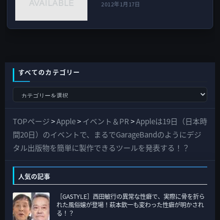
2012年1月17日
すべてのカテゴリー
す
べ
て
TOPページ
>
Apple
>
イベント＆PR
>
Appleは19日（日本時
の
間20日）のイベントで、まるでGarageBandのようにデジ
カ
タル出版物を簡単に製作できるツールを発表する！？
テ
ゴ
人気の記事
リ
［GASTYLE］西田敏行の異常な性癖で、実際に骨を折ら
ー
れた風俗嬢が登場！萩本欽一も変わった性癖が明かされ
る！？