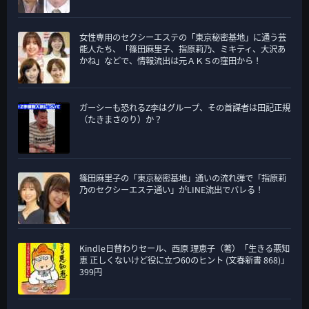
女性専用のセクシーエステの「東京秘密基地」に通う芸
能人たち、「篠田麻里子、指原莉乃、ミキティ、大沢あ
かね」などで、情報流出は元ＡＫＳの窪田から！
ガーシーも恐れるZ李はグループ、その首謀者は田記正規
（たきまさのり）か？
篠田麻里子の「東京秘密基地」通いの流れ弾で「指原莉
乃のセクシーエステ通い」がLINE流出でバレる！
Kindle日替わりセール、西原 理恵子（著）「生きる悪知
恵 正しくないけど役に立つ60のヒント (文春新書 868)」
399円