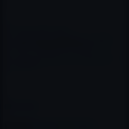
まるもので、Appleや他のベンダーにもっと簡単に利用で
きるようにツールを改善して欲しいと思っていました。
📖 あわせて読みたい記事
Appleが3月7日（水）の新製品発表イベントの招待状
を送付！［日本時間3月8日（木）午前3時］
サンフランシスコのMoscone CenterでWWDC2012の
準備が始まる！
果たしてAppleはその状況を改善してくれるのでしょう
か？
カテゴリー
イベント＆PR
この記事をシェア
X(Twitter)
Facebook
LINE
B!はてブ