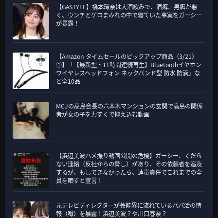
【GASTYLE】橋本環奈は大酒飲みで、酒癖、男癖が悪
く、ウンチとゲロまみれの中で寝ていた事実をガーシー
が暴露！
【Amazon タイムセールのピックアップ商品（3/21）
①】「【最新型・11時間連続再生】Bluetoothイヤホン
ワイヤレスヘッドフォン ネックバンド型 防水 防滴」な
ど全10品
MCJの高島会長の六本木マンションの玄関で高島の関係
者が女の子を力ずくで抑え込む動画
【浜辺美波ハメ撮り動画公開の危機】ガーシー、くだら
ない連絡（反社からの脅し）があり、その依頼者を追及
するが、もしできなかったら、連帯責任でこれまでの全
員を晒すと宣言！
元テレビディレクターが芸能界に流れているパパ活の情
報（噂）を暴露！浜辺美波？や川口春奈？