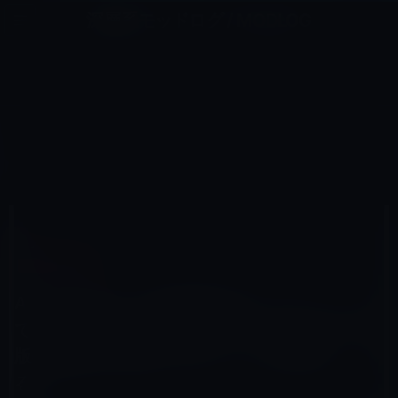
コ
ナ
深層系モッドログ / MODLOG
ン
ビ
ライフ、サイエンス、ガジェットほか、この迷宮を楽しむ人たちへ
テ
ゲ
ン
ー
イベント＆PR
ツ
シ
HOME
Apple
イベント＆PR
へ
ョ
Appleは19日（日本時間20日）のイベントで、まるでGarageBandのようにデジタル出版物を簡単に製作
できるツールを発表する！？
ス
ン
キ
に
ッ
移
プ
動
2012年1月17日
M林檎
イベント＆PR
Appleは19日（日本時間20日）のイベント
で、まるでGarageBandのようにデジタル出
版物を簡単に製作できるツールを発表す
る！？