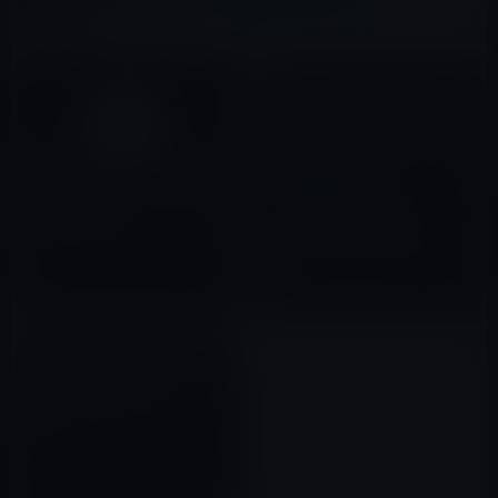
関連記事
2時間のWWDC 2016（基調講
Apple、世界開発者会議
演）を7分動画に！
（Worldwide Developers
Conference）を6月13日〜17日
2016年06月16日
に開催することを発表！
2016年04月20日