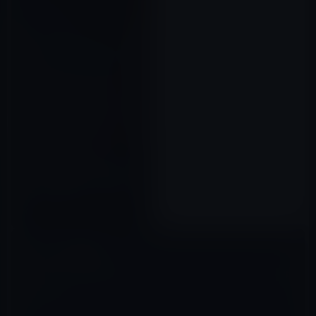
Siriに「WWDCはいつです
か？」と質問すると「6月13日
から6月17日まで」と答える
2016年04月19日
コメントを残す
メールアドレスが公開されることはありません。
※
が付いている欄は
必須項目です
コメント
※