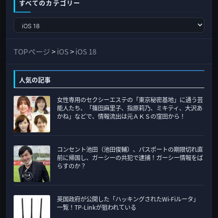
すべてのカテゴリー
す
べ
て
TOPページ
>
iOS
>
iOS 18
の
カ
人気の記事
テ
女性専用のセクシーエステの「東京秘密基地」に通う芸
ゴ
能人たち、「篠田麻里子、指原莉乃、ミキティ、大沢あ
リ
かね」などで、情報流出は元ＡＫＳの窪田から！
ー
コンセント池田（池田俊輔）、パスポートの期限切れ直
前に帰国し、ガーシーの共犯で逮捕！ガーシー情報をば
らすのか？
英国政府が公開した「ハッキングされたWi-Fiルータ」
一覧！TP-Linkが狙われている