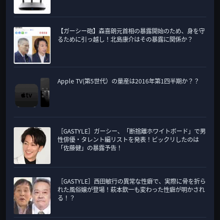
【ガーシー砲】森喜朗元首相の暴露開始のため、身を守
るために引っ越し！北島康介はその暴露に関係か？
Apple TV(第5世代）の量産は2016年第1四半期か？？
［GASTYLE］ガーシー、「断捨離ホワイトボード」で男
性俳優・タレント編リストを発表！ビックリしたのは
「佐藤健」の暴露予告！
［GASTYLE］西田敏行の異常な性癖で、実際に骨を折ら
れた風俗嬢が登場！萩本欽一も変わった性癖が明かされ
る！？