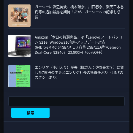
ガーシーに浜辺美波、橋本環奈、川口春奈、楽天三木谷
氏等の追加暴露を期待！だが、ガーシーへの配慮も必
要！
Amazon「本日の特選商品」は「Lenovo ノートパソコ
ン S21e [Windows10無料アップデート対応]
(64bit/eMMC 64GB/メモリ容量 2GB/11.6型/Celeron
Dual-Core N2840」 23,800円（60％OFF）
エンリケ（小川えり）が夫（豚さん：佐野亮太？）に貸
した7億円の中身とエンリケ社長の無責任ぶり（LINEの
スクショあり）
検索
検索