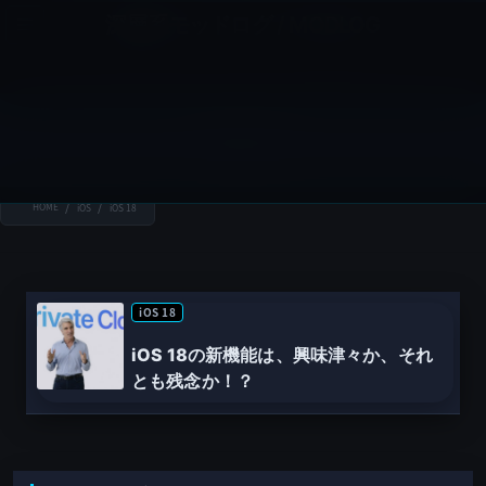
コ
ナ
深層系モッドログ / MODLOG
ン
ビ
ライフ、サイエンス、ガジェットほか、この迷宮を楽しむ人たちへ
テ
ゲ
ン
ー
ツ
シ
iOS 18
へ
ョ
ス
ン
HOME
iOS
iOS 18
キ
に
ッ
移
プ
動
iOS 18
iOS 18の新機能は、興味津々か、それ
とも残念か！？