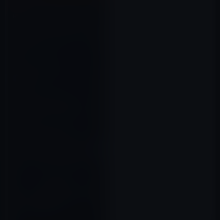
タッキー（滝沢秀明）、自身の
インスタ消滅について慌ててフ
ァン向けにTweet💦