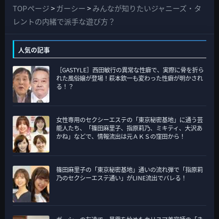
て
TOPページ
>
ガーシー
>
みんなが知りたいジャニーズ・タ
の
レントの内緒で派手な遊び方？
カ
テ
人気の記事
ゴ
［GASTYLE］西田敏行の異常な性癖で、実際に骨を折ら
リ
れた風俗嬢が登場！萩本欽一も変わった性癖が明かされ
ー
る！？
女性専用のセクシーエステの「東京秘密基地」に通う芸
能人たち、「篠田麻里子、指原莉乃、ミキティ、大沢あ
かね」などで、情報流出は元ＡＫＳの窪田から！
篠田麻里子の「東京秘密基地」通いの流れ弾で「指原莉
乃のセクシーエステ通い」がLINE流出でバレる！