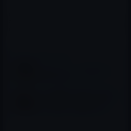
のように遊んでいるかと言うことだ。
俳優とか、一般的なミュージシャンは、ガーシーのよう
なアテンダーに頼んで、美女を紹介してもらって六本木や
西麻布で遊んでいることがガーシーによって明らかにされ
た。
📖 あわせて読みたい記事
［GASTYLE］ガーシー、新田真剣佑のレイ
プ疑惑を責める意向！
ジャニーズ事務所は、攻撃されながらも底力
を発揮！NHK紅白に「KinKi Kids、関ジャニ
∞、King & Prince、SixTONES、Snow
Man、なにわ男子」の6組を押し込む！