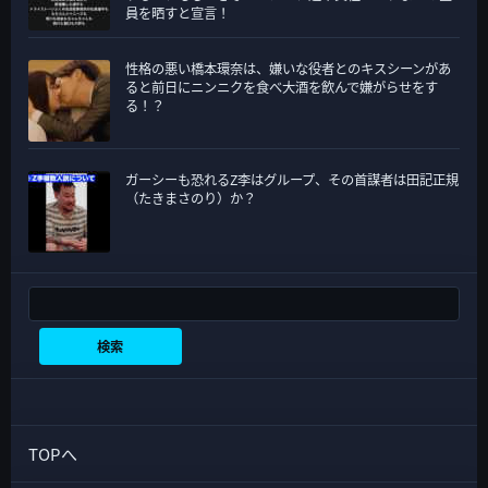
員を晒すと宣言！
性格の悪い橋本環奈は、嫌いな役者とのキスシーンがあ
ると前日にニンニクを食べ大酒を飲んで嫌がらせをす
る！？
ガーシーも恐れるZ李はグループ、その首謀者は田記正規
（たきまさのり）か？
検索
検索
TOPへ