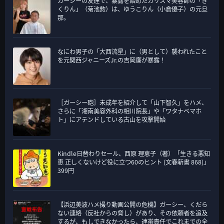
ガーシーの友達で、暴露を始めたカリスマ美容師の「き
くりん」（菊池勲）は、ゆうこりん（小倉優子）の元旦
那。
なにわ男子の「大西流星」に（男として）襲われたこと
を元関西ジャニーズJr.の吉岡廉が暴露！
［ガーシー砲］未成年を紹介して「山下智久」をハメ、
さらに「湘南美容外科の相川院長」や「ワタナベマホ
ト」にアテンドしている古山を攻撃開始
Kindle日替わりセール、西原 理恵子（著）「生きる悪知
恵 正しくないけど役に立つ60のヒント (文春新書 868)」
399円
【浜辺美波ハメ撮り動画公開の危機】ガーシー、くだら
ない連絡（反社からの脅し）があり、その依頼者を追及
するが、もしできなかったら、連帯責任でこれまでの全