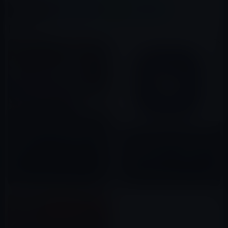
X(Twitter)
Facebook
LINE
B!はてブ
関連記事
高市首相、国会で江戸のダジャ
ガーシーのオンラインサロンの
レをかます「その手は桑名の焼
GASTYLE、ガーシーと1対1で
き蛤」
対話できるサロンへと変身！
2026年04月08日
2023年06月01日