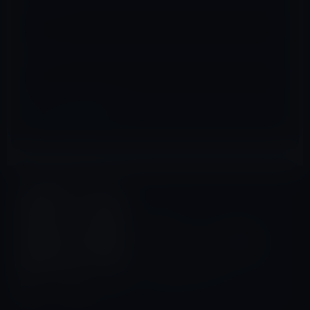
メール
※
サイト
ガーシー
前の記事
警視庁は、ドバイに捜査員を
派遣できるのか？ 岸田首相
ルートでドバイに圧力？それ
は日本の大恥になる！
2023年4月18日