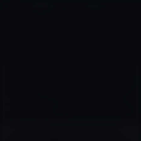
コ
ナ
深層系モッドログ / MODLOG
ン
ビ
ライフ、サイエンス、ガジェットほか、この迷宮を楽しむ人たちへ
テ
ゲ
ン
ー
ガーシー
ツ
シ
HOME
ガーシー
みんなが知りたいジャニーズ・タレントの内緒で派手な遊び方？
へ
ョ
ス
ン
キ
に
ッ
移
2023年4月19日
レイニー 鈴木
プ
動
ガーシー
みんなが知りたいジャニーズ・タレントの内
緒で派手な遊び方？