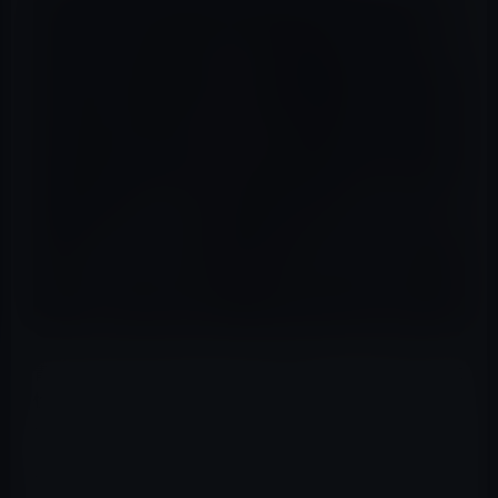
青汁王子のYouTubeチャンネルに最近、ジャニー喜多川に
性被害を受けたカウアン岡本氏が登場して、様々なジャニ
ーズタレントの現状について語った。
その中で興味深かったのは、ジャニーズ・タレントが、ど