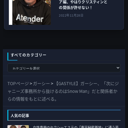
ア編、やはりクリスティンと
の関係が許せない！
2022年11月28日
すべてのカテゴリー
す
べ
て
TOPページ
>
ガーシー
>
【GASTYLE】ガーシー、「次にジ
の
ャニーズ事務所から抜けるのはSnow Man」だと関係者か
カ
らの情報をもとに述べる。
テ
ゴ
人気の記事
リ
女性専用のセクシーエステの「東京秘密基地」に通う芸