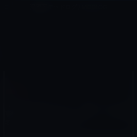
コ
ナ
深層系モッドログ / MODLOG
ン
ビ
ライフ、サイエンス、ガジェットほか、この迷宮を楽しむ人たちへ
テ
ゲ
ン
ー
ガーシー
ツ
シ
HOME
ガーシー
へ
ョ
【GASTYLE】ガーシー、「次にジャニーズ事務所から抜けるのはSnow Man」だと関係者からの情報をも
とに述べる。
ス
ン
キ
に
ッ
移
プ
動
2022年11月27日
レイニー 鈴木
ガーシー
【GASTYLE】ガーシー、「次にジャニーズ
事務所から抜けるのはSnow Man」だと関係
者からの情報をもとに述べる。