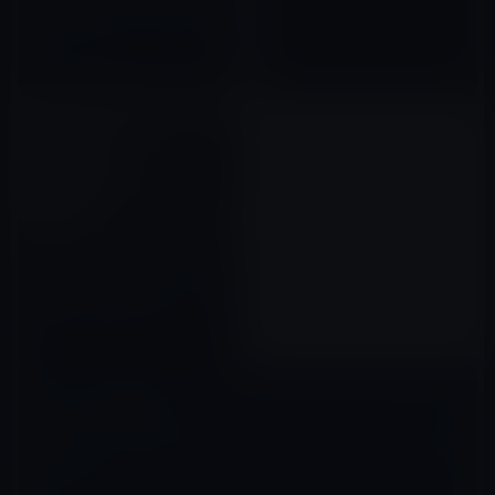
容師の「きくりん」が、キムタ
クの女性とのタレコミ写真を持
っていると暴露！
2022年11月11日
「政治家女子４８党」の千葉5区
補欠選挙の政見放送、ジャニー
喜多川に性的虐待を受けたカウ
アン岡本が登場！まるでドキュ
2023年04月20日
メンタリー仕立て！
コメントを残す
メールアドレスが公開されることはありません。
※
が付いている欄は
必須項目です