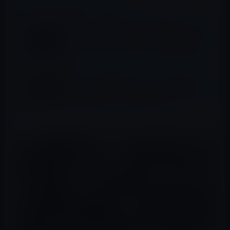
📖 あわせて読みたい記事
英BBC、ジャニー喜多川の少年性愛ドキュメ
ンタリー番組「プレデター：J-POPの秘密の
スキャンダル」を3月7日21時（現地時間）に
放送
青汁王子（三崎優太）、ジャニーズ所属のア
イドルと食事をする機会が多いが、「みんな
金持ちになりたい」と一様に言うらしい！