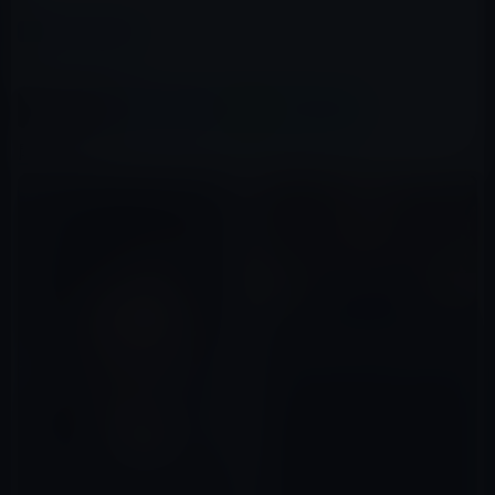
カテゴリー
ガーシー
、
有名人
この記事をシェア
X(Twitter)
Facebook
LINE
B!はてブ
関連記事
警察のガーシーに対するこれま
での不自然な動き！すでに黒幕
によるガーシー潰しの幕は切っ
て落とされた！
2023年01月28日
小倉優子の元旦那でカリスマ美