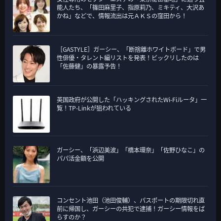
ー
能人たち、「篠田麻里子、指原莉乃、ミキティ、大沢あ
かね」などで、情報流出は元ＡＫＳの窪田から！
［GASTYLE］ガーシー、「断捨離ホワイトボード」で男
性俳優・タレント編リストを発表！ビックリしたのは
「佐藤健」の暴露予告！
英国政府が公開した「ハッキングされたWi-Fiルータ」一
覧！TP-Linkが狙われている
ガーシー、「浜辺美波」「橋本環奈」「佐野ひなこ」の
パパ活金額を公開
コンセント池田（池田俊輔）、パスポートの期限切れ直
前に帰国し、ガーシーの共犯で逮捕！ガーシー情報をば
らすのか？