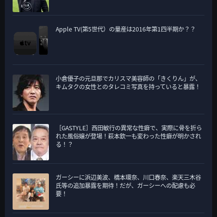
Apple TV(第5世代）の量産は2016年第1四半期か？？
小倉優子の元旦那でカリスマ美容師の「きくりん」が、
キムタクの女性とのタレコミ写真を持っていると暴露！
［GASTYLE］西田敏行の異常な性癖で、実際に骨を折ら
れた風俗嬢が登場！萩本欽一も変わった性癖が明かされ
る！？
ガーシーに浜辺美波、橋本環奈、川口春奈、楽天三木谷
氏等の追加暴露を期待！だが、ガーシーへの配慮も必
要！