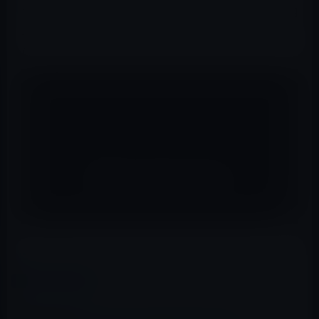
フォロワーが増えてきたので、彼と関係を持ったのは、相
互フォロー
の
3割くらい
までに下がっていると訂正してい
た。
レイニーS
カテゴリー
ガーシー
、
有名人
この記事をシェア