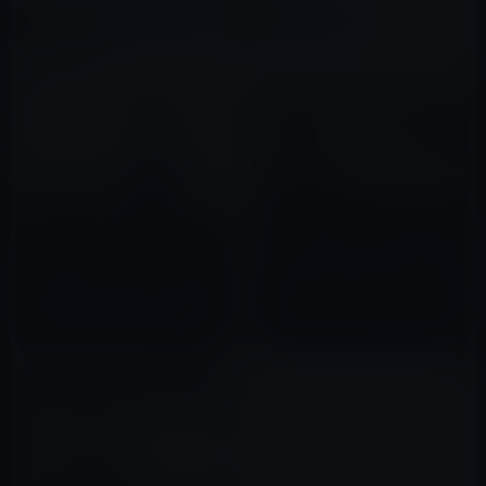
X(Twitter)
Facebook
LINE
B!はてブ
関連記事
ガーシー、ホテルベラビスタで
の芸能人による乱交パーティを
ガーシーの誕生日祝と謝罪のた
晒せば、とんでもないことにな
めにドバイへ行った著名人の一
ると主張！
人は、石原さとみの元彼、前田
2023年02月12日
裕二だった。
2022年10月09日