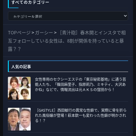
すべてのカテゴリー
す
べ
て
TOPページ
>
ガーシー
>
［青汁砲］春木開とインスタで相
の
互フォローしている女性は、8割が関係を持っていると暴
カ
露？？
テ
ゴ
人気の記事
リ
女性専用のセクシーエステの「東京秘密基地」に通う芸
ー
能人たち、「篠田麻里子、指原莉乃、ミキティ、大沢あ
かね」などで、情報流出は元ＡＫＳの窪田から！
［GASTYLE］西田敏行の異常な性癖で、実際に骨を折ら
れた風俗嬢が登場！萩本欽一も変わった性癖が明かされ
る！？