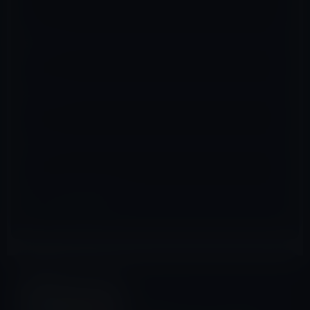
名前
※
メール
※
サイト
その他のiPhone
前の記事