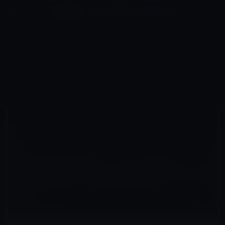
コ
ナ
深層系モッドログ / MODLOG
ン
ビ
ライフ、サイエンス、ガジェットほか、この迷宮を楽しむ人たちへ
テ
ゲ
ン
ー
ガーシー
ツ
シ
HOME
ガーシー
へ
ョ
［青汁砲］春木開とインスタで相互フォローしている女性は、8割が関係を持っていると暴露？？
ス
ン
キ
に
ッ
移
プ
動
2022年10月9日
レイニー 鈴木
ガーシー
［青汁砲］春木開とインスタで相互フォロー
している女性は、8割が関係を持っていると
暴露？？