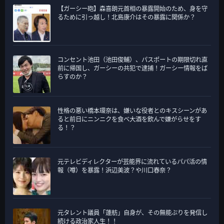
【ガーシー砲】森喜朗元首相の暴露開始のため、身を守
るために引っ越し！北島康介はその暴露に関係か？
コンセント池田（池田俊輔）、パスポートの期限切れ直
前に帰国し、ガーシーの共犯で逮捕！ガーシー情報をば
らすのか？
性格の悪い橋本環奈は、嫌いな役者とのキスシーンがあ
ると前日にニンニクを食べ大酒を飲んで嫌がらせをす
る！？
元テレビディレクターが芸能界に流れているパパ活の情
報（噂）を暴露！浜辺美波？や川口春奈？
元タレント議員「蓮舫」自身が、その無能ぶりを発信し
続ける政治家人生！！