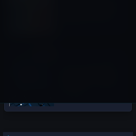
Apple、iPhone 5cと第3世代
のiPad miniを来月オブソリー
ト製品リストに入れる予定
2022年10月9日
iPhone 15
次の記事
アナリスト、Qualcommが
iPhone 15とiPhone 16の5G
モデムサプライヤーであり続
けると予測
2022年10月9日