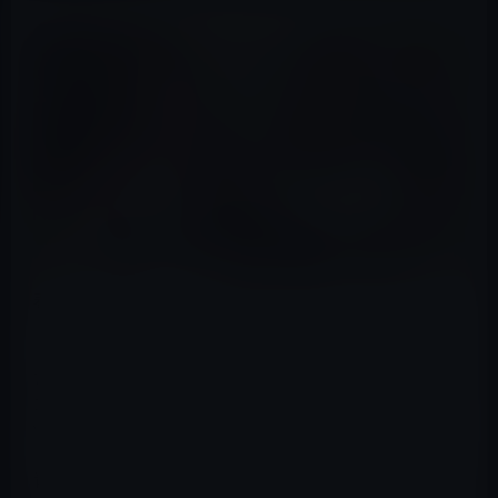
春木開（はるきかい）は、最近、YouTuberの浦西ひかる
と分かれたばかりのYouTuber兼実業家。
青汁王子（三崎優太）が、春木開とインスタで相互フォ
ローしている女性は、8割がた？関係を持っていると
YouTubeで暴露した。
青汁王子（三崎優太）が、遊んだグラドルが、すでに春