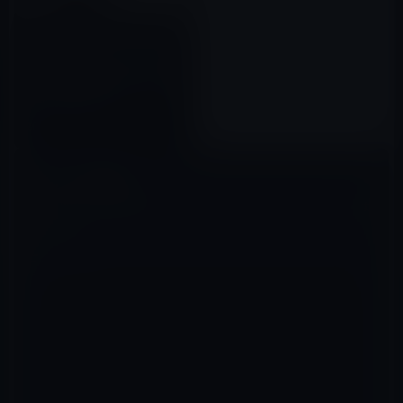
［GASTYLE②］ガーシー、タレ
ントの浅倉結の所属する事務所
「LIBERA」を叩く
2022年09月26日
コメントを残す
メールアドレスが公開されることはありません。
※
が付いている欄は
必須項目です
コメント
※