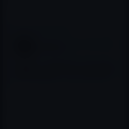
木開に遊ばれていたということをYouTube怒っていた。そ
れでインスタのフォロワーを調べたそうだ。
📖 あわせて読みたい記事
みんなが知りたいジャニーズ・タレントの内
緒で派手な遊び方？
エンリケ空間の返金問題、警察が出資法違反
の告訴状を受理。シャンパンサロンの新規出
店も店舗オーナーに貸し出しを断られる！
それに春木開は、青汁が赤坂の料亭で女性たちと飲食
語、3Pをやっていたとも行っていたが、青汁は、そうじ
ゃなくて4Pだと自慢していた。
実は、最近、春木開の名前も知られてきて、インスタの