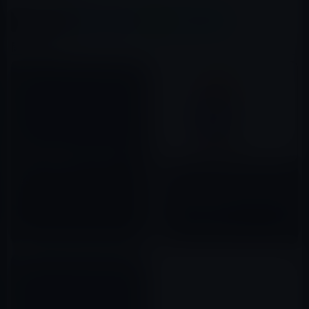
X(Twitter)
Facebook
LINE
B!はてブ
関連記事
Apple USオンラインストアの
iPad 2発送状況が3-4週間に！
Apple、「4つの鮮やかなカラー
2011年03月13日
で完全に再設計されたiPadを発
表」と公式にアナウンス！価格
は68,800円（税込）からで発売
2022年10月19日
は10月26日