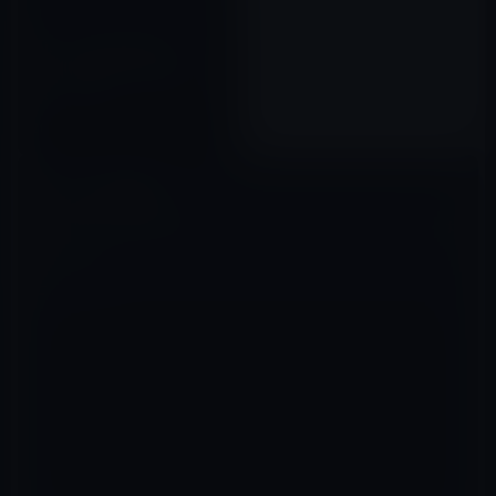
「iPadは買う価値があるの
か？」イギリス・ユーザーの
声。日本のユーザーにとって
は？
2011年11月13日
コメントを残す
メールアドレスが公開されることはありません。
※
が付いている欄は
必須項目です
コメント
※