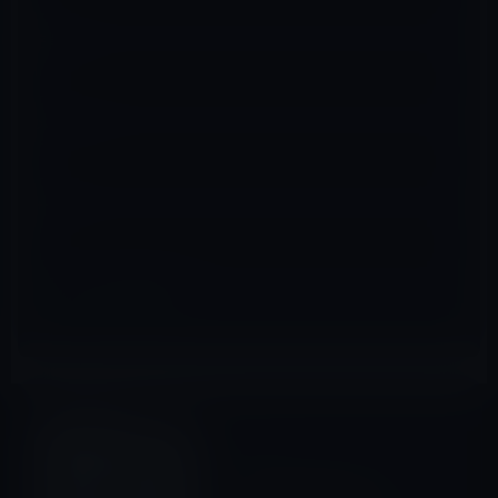
名前
※
メール
※
サイト
iPad全般
前の記事
【iPadな私の愛Padコラ