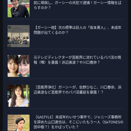
前に帰国し、ガーシーの共犯で逮捕！ガーシー情報をば
らすのか？
【ガーシー砲】次の照準は巨人の「坂本勇人」、未成年
問題が出てくるのか？
元テレビディレクターが芸能界に流れているパパ活の情
報（噂）を暴露！浜辺美波？や川口春奈？
［芸能界浄化］ガーシーが、佐野ひなこ、川口春奈、浜
辺美波など芸能界でのパパ活蔓延を暴露！？
［GASTYLE］未成年わいせつ事件で、ジャニーズ事務所
を辞めた山口達也は、そこにいたもう一人（SixTONESの
田中樹？）をかばっていた？