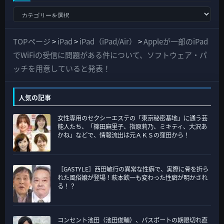
す
べ
て
TOPページ
>
iPad
>
iPad（iPad/Air）
>
Appleが一部のiPad
の
でWiFiの受信に問題がある件について、ソフトウェア・パ
カ
ッチを用意していると発表！
テ
ゴ
人気の記事
リ
女性専用のセクシーエステの「東京秘密基地」に通う芸
ー
能人たち、「篠田麻里子、指原莉乃、ミキティ、大沢あ
かね」などで、情報流出は元ＡＫＳの窪田から！
［GASTYLE］西田敏行の異常な性癖で、実際に骨を折ら
れた風俗嬢が登場！萩本欽一も変わった性癖が明かされ
る！？
コンセント池田（池田俊輔）、パスポートの期限切れ直