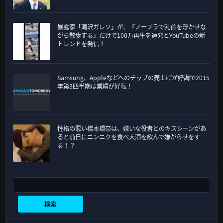
暴露家「滝沢ガレソ」が、『ノーブラで乳首を浮かせな
がら散歩する』だけで100万再生を連発とYouTubeの新
トレンドを発信！
Samsung、Appleなどへのチップの売上げが好調で2015
年第3四半期は業績が好転！
性格の悪い橋本環奈は、嫌いな役者とのキスシーンがあ
ると前日にニンニクを食べ大酒を飲んで嫌がらせをす
る！？
検索
検索