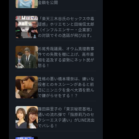
金額を公開
「楽天三木谷氏のセックス中毒
疑惑」ホリエモンと田端信太郎
（インフルエンサー・企業家）
の対談でその逸話が飛び出す。
杉尾秀哉議員、オウム真理教事
件での失敗を棚に上げ、高市首
相を追及する姿勢にネット民が
怒る！
性格の悪い橋本環奈は、嫌いな
役者とのキスシーンがあると前
日にニンニクを食べ大酒を飲ん
で嫌がらせをする！？
篠田麻里子の「東京秘密基地」
通いの流れ弾で「指原莉乃のセ
クシーエステ通い」がLINE流出
でバレる！