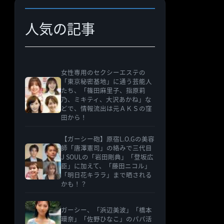
ー
人気の記事
女性専用のセクシーエステの
「東京秘密基地」に通う芸能人
たち、「篠田麻里子、指原莉
乃、ミキティ、大沢あかね」な
どで、情報流出は元ＡＫＳの窪
田から！
【ガーシー砲】原宿L.O.Gの美容
師「唐澤憲司」の絡みで三代目
J SOULの「岩田剛典」「登坂広
臣」に加えて、「藤田ニコル」
「明日花キララ」まで晒される
かも！？
ガーシー、「浜辺美波」「橋本
環奈」「佐野ひなこ」のパパ活