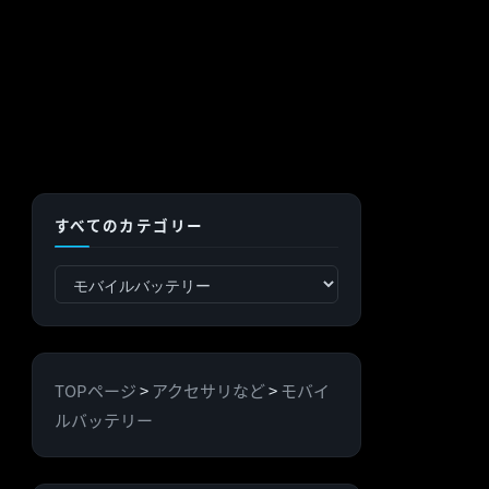
すべてのカテゴリー
す
べ
て
の
TOPページ
>
アクセサリなど
>
モバイ
カ
ルバッテリー
テ
ゴ
リ