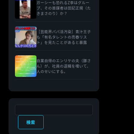
ガーシーも恐れるZ李はグルー
プ、その首謀者は田記正規（た
きまさのり）か？
［芸能界パパ活汚染］青汁王子
も「有名タレントの売春リス
ト」を見たことがあると暴露
自業自得のエンリケの夫（豚さ
ん）が、社員の退職を嘆いて、
人のせいにする。
検索
検索