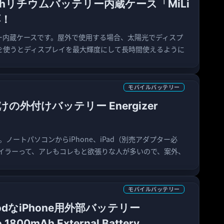
hリチウムバッテリー内蔵ケース「MiLi
応！
リー内蔵ケースです。屋外で使用する場合、太陽光でディスプ
を使うとディスプレイを最大輝度にして長時間使えるように
モバイルバッテリー
外付けバッテリー Energizer
。ノートパソコンからiPhone、iPad（別売アダプター必
イラーって、アレもコレもと欲張りな人が多いので、案外、
モバイルバッテリー
dなiPhone用外部バッテリー
 1800mAh External Battery