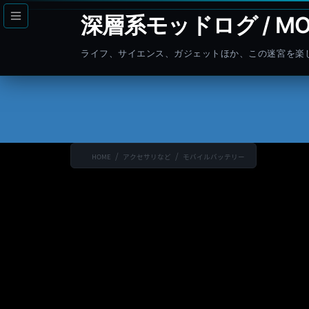
コ
ナ
深層系モッドログ / MO
ン
ビ
テ
ゲ
ライフ、サイエンス、ガジェットほか、この迷宮を楽
ン
ー
ツ
シ
へ
ョ
ス
ン
キ
に
ッ
移
HOME
アクセサリなど
モバイルバッテリー
プ
動