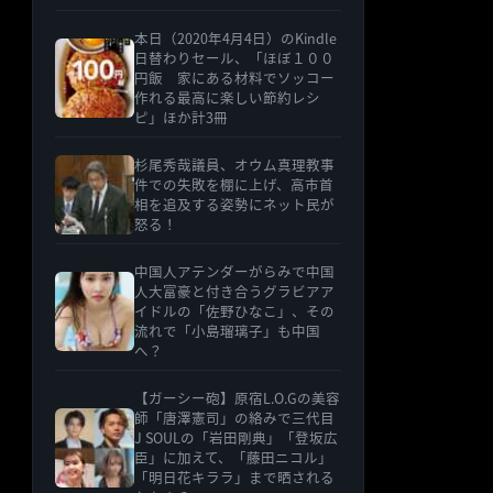
本日（2020年4月4日）のKindle
日替わりセール、「ほぼ１００
円飯 家にある材料でソッコー
作れる最高に楽しい節約レシ
ピ」ほか計3冊
杉尾秀哉議員、オウム真理教事
件での失敗を棚に上げ、高市首
相を追及する姿勢にネット民が
怒る！
中国人アテンダーがらみで中国
人大富豪と付き合うグラビアア
イドルの「佐野ひなこ」、その
流れで「小島瑠璃子」も中国
へ？
【ガーシー砲】原宿L.O.Gの美容
師「唐澤憲司」の絡みで三代目
J SOULの「岩田剛典」「登坂広
臣」に加えて、「藤田ニコル」
「明日花キララ」まで晒される