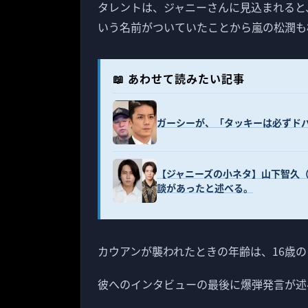
タレントは、ジャニーさんに見込まれると
いう名前がついていたことから嵐の松潤も
📖 あわせて読みたい記事
ガーシーが、「タッキーは必ずド
【ジャニーズの小ネタ】山下智久（
談があったと述べる。
カウアンが襲われたときの年齢は、16歳
彼へのインタビューの最後に爆弾発言が述