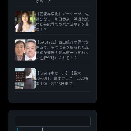
かも！？
［芸能界浄化］ガーシーが、佐
野ひなこ、川口春奈、浜辺美波
など芸能界でのパパ活蔓延を暴
露！？
［GASTYLE］西田敏行の異常な
性癖で、実際に骨を折られた風
俗嬢が登場！萩本欽一も変わっ
た性癖が明かされる！？
【Kindle本セール】【最大
70%OFF】電本フェス 2020春
第１弾（2月13日まで）
検索