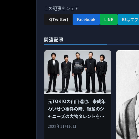
この記事をシェア
X(Twitter)
Facebook
LINE
B!はてブ
関連記事
元TOKIOの山口達也、未成年
わいせつ事件の時、後輩のジ
ャニーズの大物タレントをか
ばっていた。 嵐のメンバー
2022年11月10日
か？