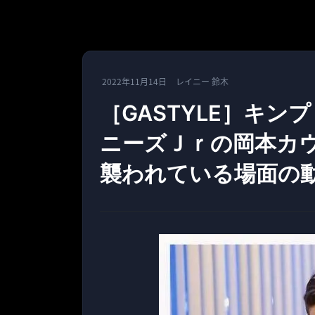
2022年11月14日
レイニー 鈴木
［GASTYLE］キ
ニーズＪｒの岡本カ
襲われている場面の