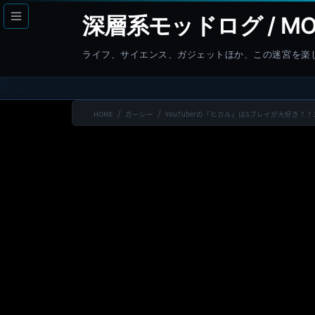
コ
ナ
深層系モッドログ / MO
ン
ビ
テ
ゲ
ライフ、サイエンス、ガジェットほか、この迷宮を楽
ン
ー
ツ
シ
へ
ョ
HOME
ガーシー
YouTuberの「ヒカル」はSプレイが大好き
ス
ン
キ
に
ッ
移
プ
動