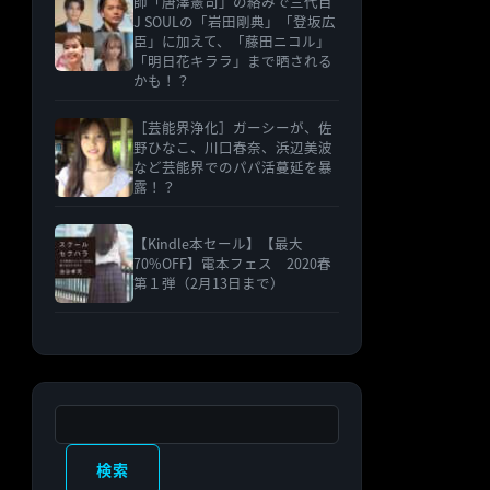
師「唐澤憲司」の絡みで三代目
J SOULの「岩田剛典」「登坂広
臣」に加えて、「藤田ニコル」
「明日花キララ」まで晒される
かも！？
［芸能界浄化］ガーシーが、佐
野ひなこ、川口春奈、浜辺美波
など芸能界でのパパ活蔓延を暴
露！？
【Kindle本セール】【最大
70%OFF】電本フェス 2020春
第１弾（2月13日まで）
検索
検索