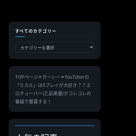
すべてのカテゴリー
す
べ
て
の
TOPページ
>
ガーシー
>
YouTuberの
カ
「ヒカル」はSプレイが大好き？？エ
テ
ロチューバー(乙凪美優)がコレコレの
ゴ
番組で暴露する！
リ
ー