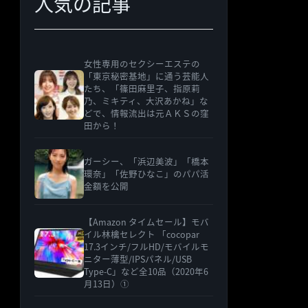
人気の記事
女性専用のセクシーエステの
「東京秘密基地」に通う芸能人
たち、「篠田麻里子、指原莉
乃、ミキティ、大沢あかね」な
どで、情報流出は元ＡＫＳの窪
田から！
ガーシー、「浜辺美波」「橋本
環奈」「佐野ひなこ」のパパ活
金額を公開
【Amazon タイムセール】モバ
イル林檎セレクト 「cocopar
17.3インチ/フルHD/モバイルモ
ニター薄型/IPSパネル/USB
Type-C」など全10品（2020年6
月13日）①