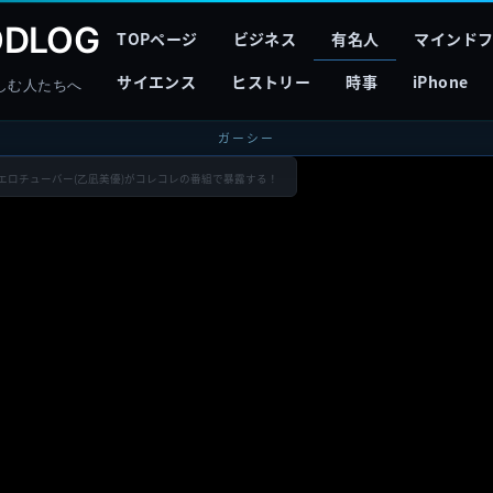
DLOG
TOPページ
ビジネス
有名人
マインド
サイエンス
ヒストリー
時事
iPhone
しむ人たちへ
ガーシー
？？エロチューバー(乙凪美優)がコレコレの番組で暴露する！