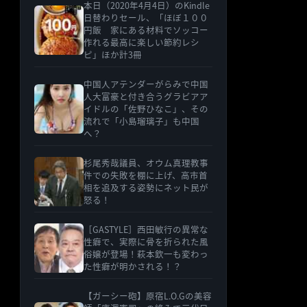
本日（2020年4月4日）のKindle
日替わりセール、「ほぼ１００
円飯 家にある材料でソッコー
作れる最高に楽しい節約レシ
ピ」ほか計3冊
中国人アテンダーがらみで中国
人大富豪と付き合うグラビアア
イドルの「佐野ひなこ」、その
流れで「小島瑠璃子」も中国
へ？
杉尾秀哉議員、オウム真理教事
件での失敗を棚に上げ、高市首
相を追及する姿勢にネット民が
怒る！
［GASTYLE］西田敏行の異常な
性癖で、実際に骨を折られた風
俗嬢が登場！萩本欽一も変わっ
た性癖が明かされる！？
【ガーシー砲】原宿L.O.Gの美容