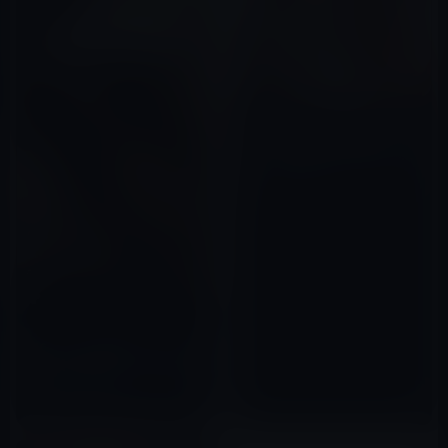
【GASTYLE】大石絵理のスポン
サーである反社の南原が、ガー
シーの実家のNTTドコモの請求
書を盗んで住所を晒しているの
2022年12月05日
でやり返す！
MCJ（マウスコンピュータ）高
島会長のDV動画が、また流出！
2022年10月24日