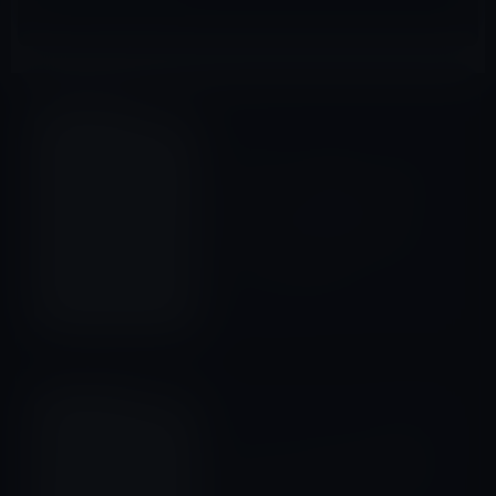
ガーシー
前の記事
タッキー（滝沢秀明）、昨日
はじめたばかりのTwitterで、
本日（2022年11月8日）、フ
ァンに向けて上下逆さまのメ
ッセージ文を配信！
2022年11月8日
ガーシー
次の記事
タッキーによるTwitter掲載の
メッセージが、様々な憶測を