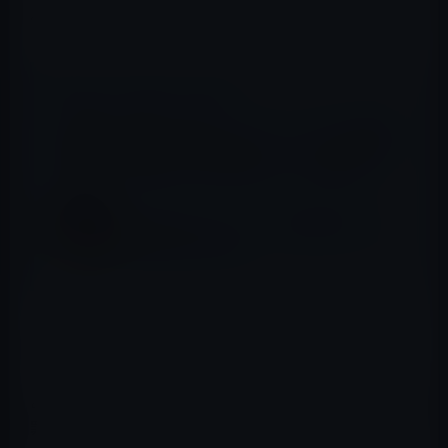
信している。
📖 あわせて読みたい記事
暴露家「滝沢ガレソ」が、『ノーブラで乳首
を浮かせながら散歩する』だけで100万再生
を連発とYouTubeの新トレンドを発信！
［GASTYLE］ガーシー、新田真剣佑のレイ
プ疑惑を責める意向！
この「きくりん」は、元SMAPのヘアメイクをやってい
て、稲垣吾郎の担当をしていたとのこと。
あの「スマスマ」でのSMAP5人での解散騒動に関する謝
罪放送にもスタジオ内にいて、一緒に悔し涙を流したと