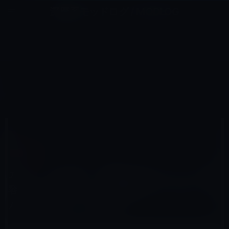
コ
ナ
深層系モッドログ / MODLOG
ン
ビ
ライフ、サイエンス、ガジェットほか、この迷宮を楽しむ人たちへ
テ
ゲ
ン
ー
ガーシー
ツ
シ
HOME
ガーシー
へ
ョ
ガーシーの友達で、暴露を始めたカリスマ美容師の「きくりん」（菊池勲）は、ゆうこりん（小倉優子）の
元旦那。
ス
ン
キ
に
ッ
移
プ
動
2022年11月9日
レイニー 鈴木
ガーシー
ガーシーの友達で、暴露を始めたカリスマ美
容師の「きくりん」（菊池勲）は、ゆうこり
ん（小倉優子）の元旦那。