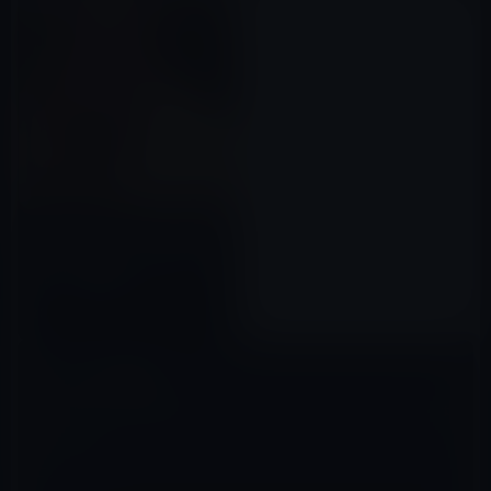
ガーシー、ジュリー社長を辞め
させるためには「ジャニーズフ
ァンが一致団結してジュリーか
ら、権力を奪わなかん」とファ
2022年12月02日
ンに行動を求める！
コメントを残す
メールアドレスが公開されることはありません。
※
が付いている欄は
必須項目です
コメント
※