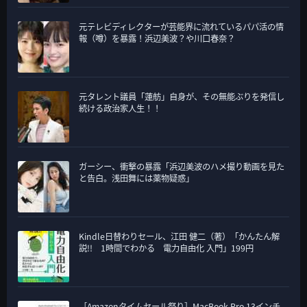
元テレビディレクターが芸能界に流れているパパ活の情
報（噂）を暴露！浜辺美波？や川口春奈？
元タレント議員「蓮舫」自身が、その無能ぶりを発信し
続ける政治家人生！！
ガーシー、衝撃の暴露「浜辺美波のハメ撮り動画を見た
と告白。浅田舞には薬物疑惑」
Kindle日替わりセール、江田 健二（著）「かんたん解
説!! 1時間でわかる 電力自由化 入門」199円
［Amazonタイムセール祭り］MacBook Pro 13インチ