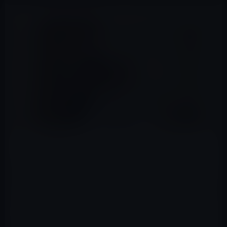
画像：ガーシーをカットをするきくりん
元ゆうこりんの旦那で、ガーシーの友人の「きくりん」
が、同じくガーシーのサポートをしている「おがしゅ
ん」とYouTubeチャンネル「XX – Batsu2 / バツ2」を始め
ている。
ガーシーのサポートを受けて、GASTYLEの一部動画も配