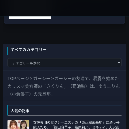
呼ぶ！
2022年11月9日
すべてのカテゴリー
す
べ
て
TOPページ
>
ガーシー
>
ガーシーの友達で、暴露を始めた
の
カリスマ美容師の「きくりん」（菊池勲）は、ゆうこりん
カ
（小倉優子）の元旦那。
テ
ゴ
人気の記事
リ
女性専用のセクシーエステの「東京秘密基地」に通う芸
ー
能人たち、「篠田麻里子、指原莉乃、ミキティ、大沢あ