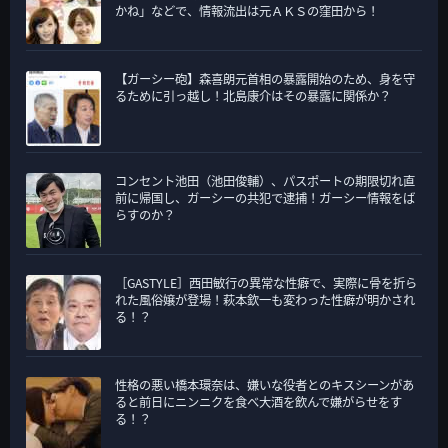
かね」などで、情報流出は元ＡＫＳの窪田から！
【ガーシー砲】森喜朗元首相の暴露開始のため、身を守
るために引っ越し！北島康介はその暴露に関係か？
コンセント池田（池田俊輔）、パスポートの期限切れ直
前に帰国し、ガーシーの共犯で逮捕！ガーシー情報をば
らすのか？
［GASTYLE］西田敏行の異常な性癖で、実際に骨を折ら
れた風俗嬢が登場！萩本欽一も変わった性癖が明かされ
る！？
性格の悪い橋本環奈は、嫌いな役者とのキスシーンがあ
ると前日にニンニクを食べ大酒を飲んで嫌がらせをす
る！？