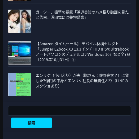
ガーシー、衝撃の暴露「浜辺美波のハメ撮り動画を見た
と告白。浅田舞には薬物疑惑」
【Amazon タイムセール】 モバイル林檎セレクト
「Jumper EZbook X3 13.3インチFHD IPSのUltrabook
ノートパソコンのデュアルコアWindows 10」など全7品
（2019年10月31日）①
エンリケ（小川えり）が夫（豚さん：佐野亮太？）に貸
した7億円の中身とエンリケ社長の無責任ぶり（LINEの
スクショあり）
検索
検索