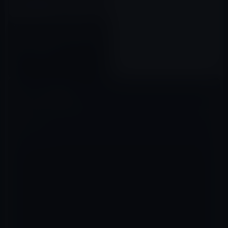
WSJ：「アップルがMacを葬る
べき理由 未来ある製品に集中せ
よ」に大反対!!!
2015年06月16日
コメントを残す
メールアドレスが公開されることはありません。
※
が付いている欄は
必須項目です
コメント
※