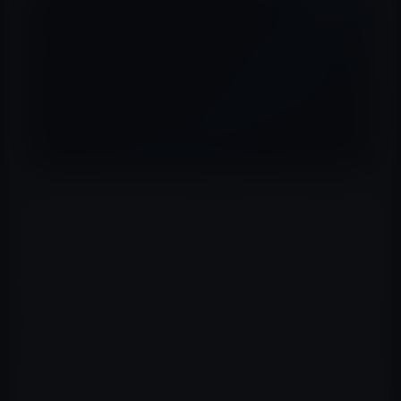
Intel は本日、次世代の Thunderbolt をプレビューしまし
た。これにより、2023 年以降に発売される標準を組み込
んだ将来の Macで、超高速のデータ転送速度と改善され
た外部ディスプレイ サポートが可能になります。
次世代のThunderboltは、各方向に最大80 Gbps の帯域幅
を提供し、将来のMacと標準をサポートする外部ストレー
ジ ドライブとの間で、現在の速度と比較して最大2倍高速
なデータ転送速度を実現します。