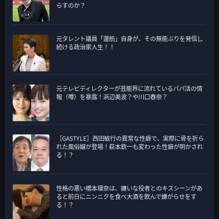
らすのか？
元タレント議員「蓮舫」自身が、その無能ぶりを発信し
続ける政治家人生！！
元テレビディレクターが芸能界に流れているパパ活の情
報（噂）を暴露！浜辺美波？や川口春奈？
［GASTYLE］西田敏行の異常な性癖で、実際に骨を折ら
れた風俗嬢が登場！萩本欽一も変わった性癖が明かされ
る！？
性格の悪い橋本環奈は、嫌いな役者とのキスシーンがあ
ると前日にニンニクを食べ大酒を飲んで嫌がらせをす
る！？