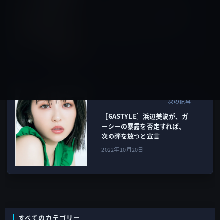
［ガーシーのツィキャスライ
ブ］エイベックスの松浦会長
も避けたジャニーズ事務所と
反社の関わりが明らかに！？
2022年10月20日
ガーシー
次の記事
［GASTYLE］浜辺美波が、ガ
ーシーの暴露を否定すれば、
次の弾を放つと宣言
2022年10月20日
すべてのカテゴリー