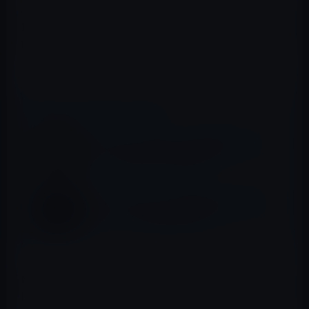
次世代のThunderboltには、外部ディスプレイ用に最大
120 Gbps の帯域幅を可能にするモードもあり、Macは60
Hzで最大8Kのデュアルディスプレイをサポートできま
す。
📖 あわせて読みたい記事
NTTドコモ、「d払い」で20％還元キャンペ
ーン！（9月14日〜10月14日）
Intel（インテル）、2018年にAppleの「Aシ
リーズ」チップ生産に参入か？
最新の 14 インチおよび 16 インチ MacBook Pro モデルに
は、各方向で最大 40 Gbps の帯域幅を持つ Thunderbolt