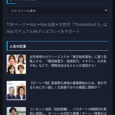
す
べ
て
TOPページ
>
Mac
>
Mac全般
>
次世代「Thunderbolt 5」は
の
Macでデュアル8Kディスプレイをサポート
カ
テ
人気の記事
ゴ
女性専用のセクシーエステの「東京秘密基地」に通う芸
リ
能人たち、「篠田麻里子、指原莉乃、ミキティ、大沢あ
ー
かね」などで、情報流出は元ＡＫＳの窪田から！
【ガーシー砲】森喜朗元首相の暴露開始のため、身を守
るために引っ越し！北島康介はその暴露に関係か？
コンセント池田（池田俊輔）、パスポートの期限切れ直
前に帰国し、ガーシーの共犯で逮捕！ガーシー情報をば