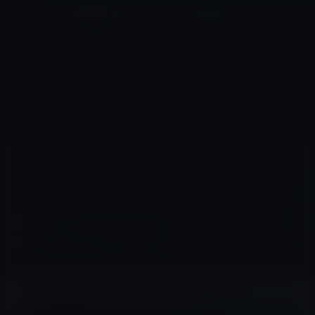
コ
ナ
深層系モッドログ / MODLOG
ン
ビ
ライフ、サイエンス、ガジェットほか、この迷宮を楽しむ人たちへ
テ
ゲ
ン
ー
IT総合
ツ
シ
HOME
IT総合
次世代「Thunderbolt 5」は Macでデュアル8Kディスプレイをサポート
へ
ョ
ス
ン
キ
に
ッ
移
2022年10月20日
M林檎
プ
動
IT総合
次世代「Thunderbolt 5」は Macでデュアル
8Kディスプレイをサポート