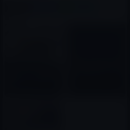
X(Twitter)
Facebook
LINE
B!はてブ
関連記事
iPadのライバルKindle Fireの予
約が好調！今から早いですけれ
ジャネット・ジャクソンの音楽
ど、あなたはiPad派、Kindle
を古いラップトップを使って再
Fire派？
2011年10月09日
生するとハードディスクがクラ
ッシュする都市伝説のような本
2022年08月19日
当の話