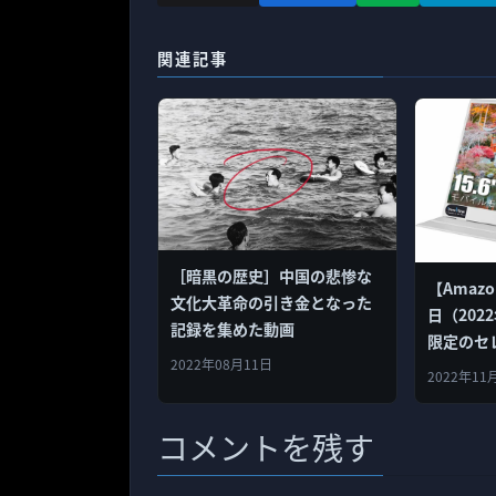
関連記事
［暗黒の歴史］中国の悲惨な
【Amaz
文化大革命の引き金となった
日（202
記録を集めた動画
限定のセ
2022年08月11日
イルモニタ
2022年11
イルディ
InnoVi
コメントを残す