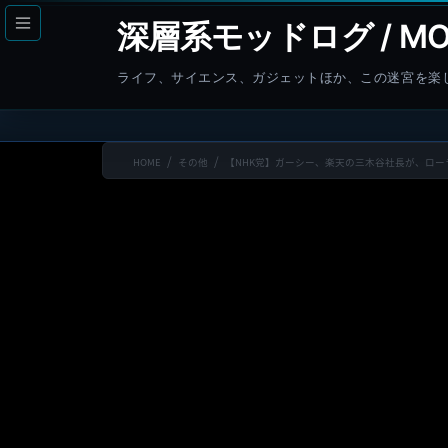
コ
ナ
深層系モッドログ / MO
ン
ビ
テ
ゲ
ライフ、サイエンス、ガジェットほか、この迷宮を楽
ン
ー
ツ
シ
へ
ョ
HOME
その他
【NHK党】ガーシー、楽天の三木谷社長が、ロ
ス
ン
キ
に
ッ
移
プ
動