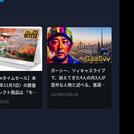
ガーシー、ツィキャスライブ
で、訴えてきた4人の内3人が
onタイムセール】本
意外な人物と述べる。落選し
2年11月3日）の数量
た東国原を批判！
レクト商品は 「モバ
2023年02月01日
ー 15.6 インチ モバ
月03日
スプレイ
ew」など全10品