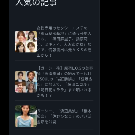
人気の記事
女性専用のセクシーエステの
「東京秘密基地」に通う芸能人
たち、「篠田麻里子、指原莉
乃、ミキティ、大沢あかね」な
どで、情報流出は元ＡＫＳの窪
田から！
【ガーシー砲】原宿L.O.Gの美容
師「唐澤憲司」の絡みで三代目
J SOULの「岩田剛典」「登坂広
臣」に加えて、「藤田ニコル」
「明日花キララ」まで晒される
かも！？
ガーシー、「浜辺美波」「橋本
環奈」「佐野ひなこ」のパパ活
金額を公開