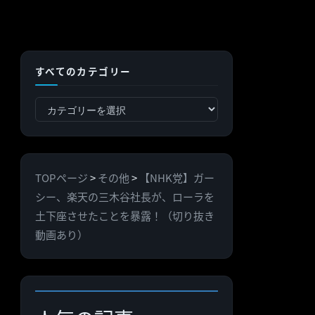
すべてのカテゴリー
す
べ
て
の
TOPページ
>
その他
>
【NHK党】ガー
カ
シー、楽天の三木谷社長が、ローラを
テ
土下座させたことを暴露！（切り抜き
ゴ
動画あり）
リ
ー