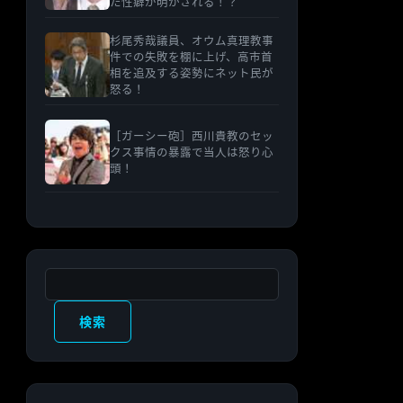
た性癖が明かされる！？
杉尾秀哉議員、オウム真理教事
件での失敗を棚に上げ、高市首
相を追及する姿勢にネット民が
怒る！
［ガーシー砲］西川貴教のセッ
クス事情の暴露で当人は怒り心
頭！
検索
検索