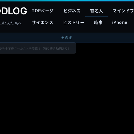
DLOG
TOPページ
ビジネス
有名人
マインド
サイエンス
ヒストリー
時事
iPhone
しむ人たちへ
その他
ーラを土下座させたことを暴露！（切り抜き動画あり）