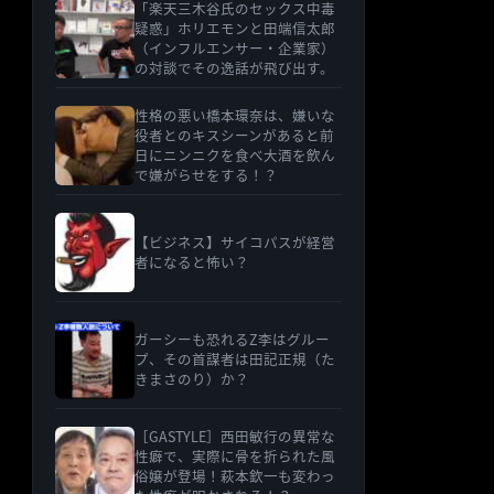
「楽天三木谷氏のセックス中毒
疑惑」ホリエモンと田端信太郎
（インフルエンサー・企業家）
の対談でその逸話が飛び出す。
性格の悪い橋本環奈は、嫌いな
役者とのキスシーンがあると前
日にニンニクを食べ大酒を飲ん
で嫌がらせをする！？
【ビジネス】サイコパスが経営
者になると怖い？
ガーシーも恐れるZ李はグルー
プ、その首謀者は田記正規（た
きまさのり）か？
［GASTYLE］西田敏行の異常な
性癖で、実際に骨を折られた風
俗嬢が登場！萩本欽一も変わっ