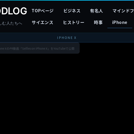
DLOG
TOPページ
ビジネス
有名人
マインド
サイエンス
ヒストリー
時事
iPhone
しむ人たちへ
IPHONE X
XのPR動画「Selfies on iPhone X」をYouTubeで公開