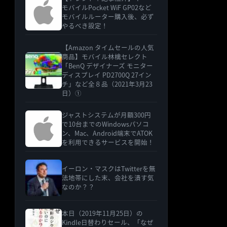
モバイルPocket WiF GP02など
モバイルルーター購入後、必ず
やるべき設定！
【Amazon タイムセールの人気
商品】モバイル林檎セレクト
「BenQ デザイナーズ モニター
ディスプレイ PD2700Q 27イン
チ」など全８品（2021年3月23
日）①
ジャストシステムが月額300円
で10台までのWindowsパソコ
ン、Mac、Android端末でATOK
を利用できるサービスを開始！
イーロン・マスクはTwitterを無
法地帯にした末、会社を潰す気
なのか？？
本日（2019年11月25日）の
Kindle日替わりセール、「なぜ