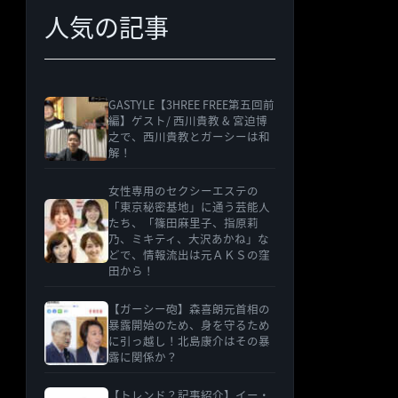
人気の記事
ー
GASTYLE【3HREE FREE第五回前
編】ゲスト/ 西川貴教 & 宮迫博
之で、西川貴教とガーシーは和
解！
女性専用のセクシーエステの
「東京秘密基地」に通う芸能人
たち、「篠田麻里子、指原莉
乃、ミキティ、大沢あかね」な
どで、情報流出は元ＡＫＳの窪
田から！
【ガーシー砲】森喜朗元首相の
暴露開始のため、身を守るため
に引っ越し！北島康介はその暴
露に関係か？
【トレンド？記事紹介】イー・