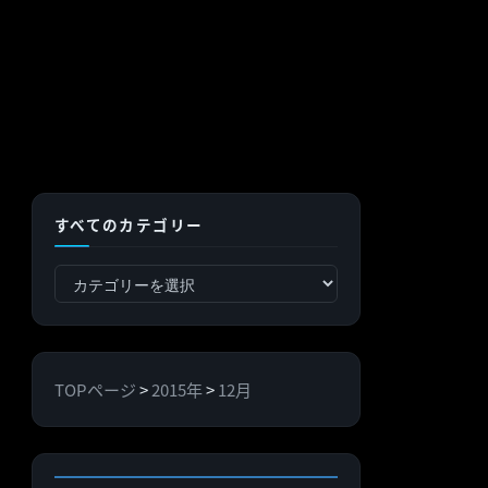
すべてのカテゴリー
す
べ
て
の
TOPページ
>
2015年
>
12月
カ
テ
ゴ
リ