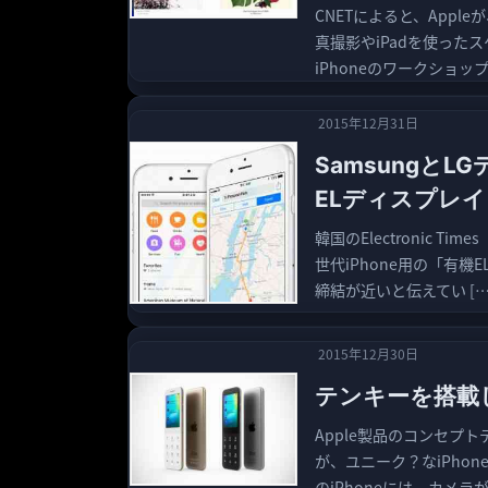
CNETによると、Apple
真撮影やiPadを使っ
iPhoneのワークショッ
2015年12月31日
SamsungとL
ELディスプレイ
韓国のElectronic Ti
世代iPhone用の「有機
締結が近いと伝えてい […
2015年12月30日
テンキーを搭載し
Apple製品のコンセプト
が、ユニーク？なiPho
のiPhoneには、カメラ