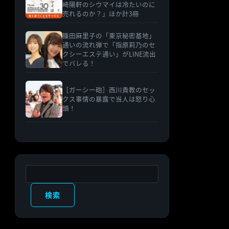
崎陽軒のシウマイは冷たいのに
売れるのか？」ほか計3冊
篠田麻里子の「東京秘密基地」
通いの流れ弾で「指原莉乃のセ
クシーエステ通い」がLINE流出
でバレる！
［ガーシー砲］西川貴教のセッ
クス事情の暴露で当人は怒り心
頭！
検索
検索