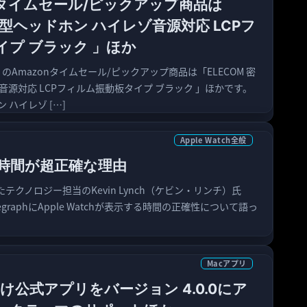
nタイムセール/ピックアップ商品は
密閉型ヘッドホン ハイレゾ音源対応 LCPフ
イプ ブラック 」ほか
）のAmazonタイムセール/ピックアップ商品は「ELECOM 密
音源対応 LCPフィルム振動板タイプ ブラック 」ほかです。
ン ハイレゾ […]
Apple Watch全般
chの時間が超正確な理由
ったテクノロジー担当のKevin Lynch（ケビン・リンチ）氏
TelegraphにApple Watchが表示する時間の正確性について語っ
Macアプリ
ac向け公式アプリをバージョン 4.0.0にア