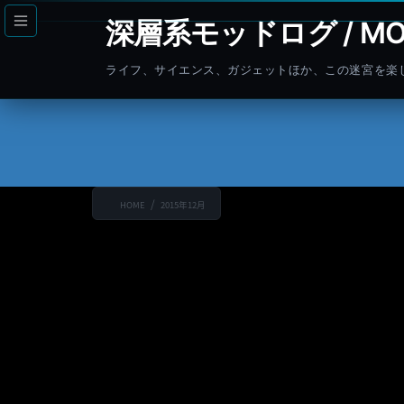
コ
ナ
深層系モッドログ / MO
ン
ビ
テ
ゲ
ライフ、サイエンス、ガジェットほか、この迷宮を楽
ン
ー
ツ
シ
へ
ョ
ス
ン
キ
に
ッ
移
HOME
2015年12月
プ
動