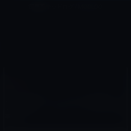
コ
ナ
深層系モッドログ / MODLOG
ン
ビ
ライフ、サイエンス、ガジェットほか、この迷宮を楽しむ人たちへ
テ
ゲ
ン
ー
IPAD全般
ツ
シ
HOME
iPad
iPad全般
へ
ョ
これも突然始まった。iTunesで映画販売・レンタル開始！ いつでも、どこでもiPadで映画鑑賞
ス
ン
キ
に
ッ
移
プ
動
2010年11月11日
M林檎
iPad全般
これも突然始まった。iTunesで映画販売・レ
ンタル開始！ いつでも、どこでもiPadで映
画鑑賞