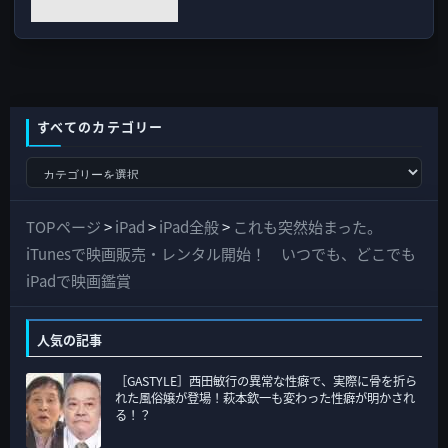
すべてのカテゴリー
す
べ
て
TOPページ
>
iPad
>
iPad全般
>
これも突然始まった。
の
iTunesで映画販売・レンタル開始！ いつでも、どこでも
カ
iPadで映画鑑賞
テ
ゴ
人気の記事
リ
［GASTYLE］西田敏行の異常な性癖で、実際に骨を折ら
ー
れた風俗嬢が登場！萩本欽一も変わった性癖が明かされ
る！？