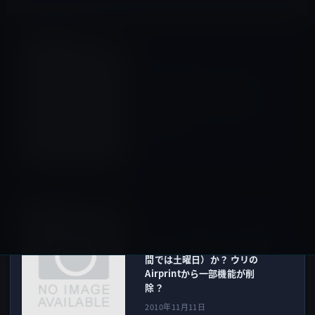
オーディオ
前の記事
ソニエリのFMラジオ付き
Bleutoothヘッドセット（レ
シーバー）MW600にホワイト
が登場！
2010年11月10日
iOS 10以前
次の記事
iOS4.2の公開は12日（日本時
間では土曜日）か？ ウリの
Airprintから一部機能が削
除？
2010年11月11日