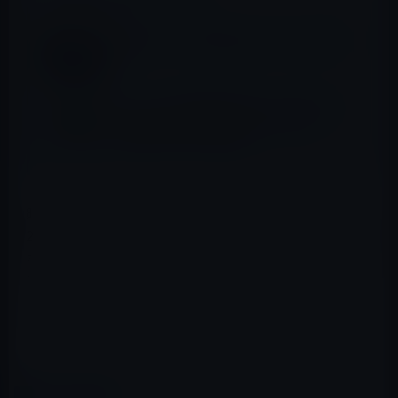
新幹線でiPad。隣が空席ならばかなり快適で
す。
Apple、iPadを特別支援のために活用するシ
ーンを撮影した動画「Dillan’s Voice」
「Dillan’s Path」を公開！
映画の販売価格は旧作の1000円から、新作のHD映画の
2500円まで、レンタルは200円から500円です。TSUTAYA
などのリアルレンタルよりも高めですが、いつでもどこ
でもレンタルできるのは大きな魅力です。
これでまたiPadの魅力が増えましたね。
カテゴリー
iPad全般