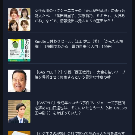
女性専用のセクシーエステの「東京秘密基地」に通う芸
能人たち、「篠田麻里子、指原莉乃、ミキティ、大沢あ
かね」などで、情報流出は元ＡＫＳの窪田から！
Kindle日替わりセール、江田 健二（著）「かんたん解
説!! 1時間でわかる 電力自由化 入門」199円
［GASTYLE？？］俳優「西田敏行」、大金を払いソープ
嬢を骨折させて興奮するという異常な性癖の噂
［GASTYLE］未成年わいせつ事件で、ジャニーズ事務所
を辞めた山口達也は、そこにいたもう一人（SixTONESの
田中樹？）をかばっていた？
［ビジネスの現場］会社で黙って辞める人たちを減らす