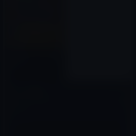
［iPadスタイル］iPadで読書と
音楽とポテト
2010年10月15日
コメントを残す
メールアドレスが公開されることはありません。
※
が付いている欄は
必須項目です
コメント
※