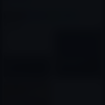
この記事をシェア
X(Twitter)
Facebook
LINE
B!はてブ
関連記事
iPadのエコシステムを超える
2017年に一番売れたタブレット
Tabletは当分現れない！
はiPad
2010年08月27日
2018年02月06日