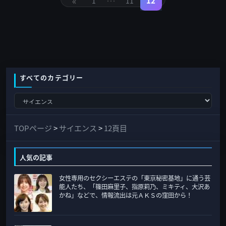
«
…
の
12
1
11
固
固
固
定
定
定
ペ
ペ
ペ
ペ
ー
ー
ー
ジ
ジ
ジ
ー
ジ
送
り
すべてのカテゴリー
す
べ
て
TOPページ
>
サイエンス
>
12頁目
の
カ
人気の記事
テ
女性専用のセクシーエステの「東京秘密基地」に通う芸
ゴ
能人たち、「篠田麻里子、指原莉乃、ミキティ、大沢あ
リ
かね」などで、情報流出は元ＡＫＳの窪田から！
ー