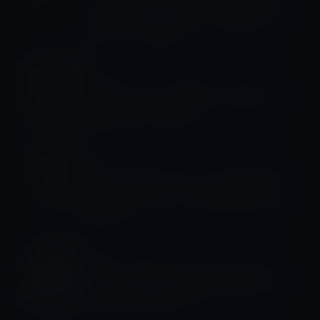
ライズンズ宇宙船によって撮影された
最もクールな画像
サイエンス
西オーストラリアで恐ろしい形をした
新種の毛ガニを発見
サイエンス
ヴァージンオービット、ジャンボジェ
ットを使ったロケット発射に成功（動
画あり）
サイエンス
NASAの宇宙飛行士が宇宙を漂流した
恐ろしい瞬間があった！