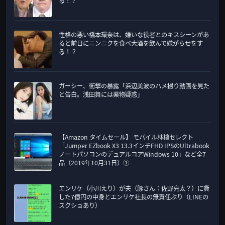
る！？
性格の悪い橋本環奈は、嫌いな役者とのキスシーンがあ
ると前日にニンニクを食べ大酒を飲んで嫌がらせをす
る！？
ガーシー、衝撃の暴露「浜辺美波のハメ撮り動画を見た
と告白。浅田舞には薬物疑惑」
【Amazon タイムセール】 モバイル林檎セレクト
「Jumper EZbook X3 13.3インチFHD IPSのUltrabook
ノートパソコンのデュアルコアWindows 10」など全7
品（2019年10月31日）①
エンリケ（小川えり）が夫（豚さん：佐野亮太？）に貸
した7億円の中身とエンリケ社長の無責任ぶり（LINEの
スクショあり）