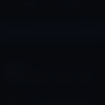
コ
ナ
深層系モッドログ / MODLOG
ン
ビ
ライフ、サイエンス、ガジェットほか、この迷宮を楽しむ人たちへ
テ
ゲ
ン
ー
ツ
シ
サイエンス
へ
ョ
ス
ン
HOME
サイエンス
キ
に
ッ
移
プ
動
サイエンス
【地球環境】「砂蓄電池」が地球を救
う？
サイエンス
【宇宙サイエンス】NASAのニューホ