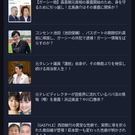
【ガーシー砲】森喜朗元首相の暴露開始のため、身を守
るために引っ越し！北島康介はその暴露に関係か？
コンセント池田（池田俊輔）、パスポートの期限切れ直
前に帰国し、ガーシーの共犯で逮捕！ガーシー情報をば
らすのか？
元タレント議員「蓮舫」自身が、その無能ぶりを発信し
続ける政治家人生！！
元テレビディレクターが芸能界に流れているパパ活の情
報（噂）を暴露！浜辺美波？や川口春奈？
［GASTYLE］西田敏行の異常な性癖で、実際に骨を折ら
れた風俗嬢が登場！萩本欽一も変わった性癖が明かされ