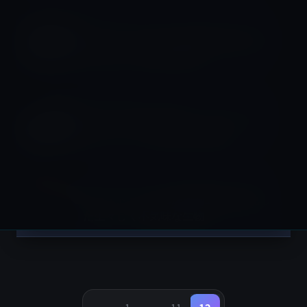
サイエンス
NASAは月に原子力発電所を設計する
ために3つの企業を選択
サイエンス
NASAの将来の月面ミッションについ
てリーク、それは遅れる模様
サイエンス
オーストラリアの深海調査船が発見し
た生々しく不気味な生物
投
稿