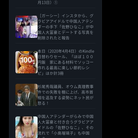
月13日）①
［ガーシー］インスタから、グ
ラビアアイドルで中国人アテン
ダーの手下「佐野ひなこ」が中
国人大富豪とデートする写真を
削除されたと報告
本日（2020年4月4日）のKindle
日替わりセール、「ほぼ１００
円飯 家にある材料でソッコー
作れる最高に楽しい節約レシ
ピ」ほか計3冊
杉尾秀哉議員、オウム真理教事
件での失敗を棚に上げ、高市首
相を追及する姿勢にネット民が
怒る！
中国人アテンダーがらみで中国
人大富豪と付き合うグラビアア
イドルの「佐野ひなこ」、その
流れで「小島瑠璃子」も中国