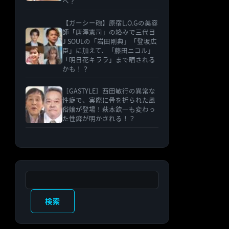
へ？
【ガーシー砲】原宿L.O.Gの美容
師「唐澤憲司」の絡みで三代目
J SOULの「岩田剛典」「登坂広
臣」に加えて、「藤田ニコル」
「明日花キララ」まで晒される
かも！？
［GASTYLE］西田敏行の異常な
性癖で、実際に骨を折られた風
俗嬢が登場！萩本欽一も変わっ
た性癖が明かされる！？
検索
検索