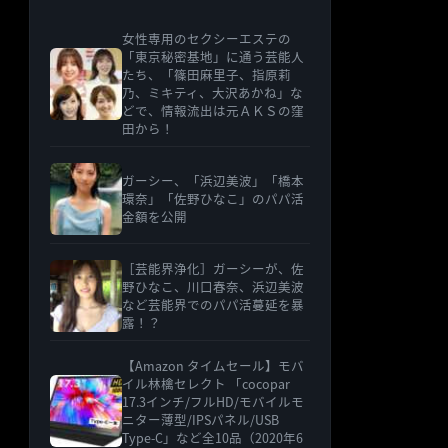
女性専用のセクシーエステの
「東京秘密基地」に通う芸能人
たち、「篠田麻里子、指原莉
乃、ミキティ、大沢あかね」な
どで、情報流出は元ＡＫＳの窪
田から！
ガーシー、「浜辺美波」「橋本
環奈」「佐野ひなこ」のパパ活
金額を公開
［芸能界浄化］ガーシーが、佐
野ひなこ、川口春奈、浜辺美波
など芸能界でのパパ活蔓延を暴
露！？
【Amazon タイムセール】モバ
イル林檎セレクト 「cocopar
17.3インチ/フルHD/モバイルモ
ニター薄型/IPSパネル/USB
Type-C」など全10品（2020年6