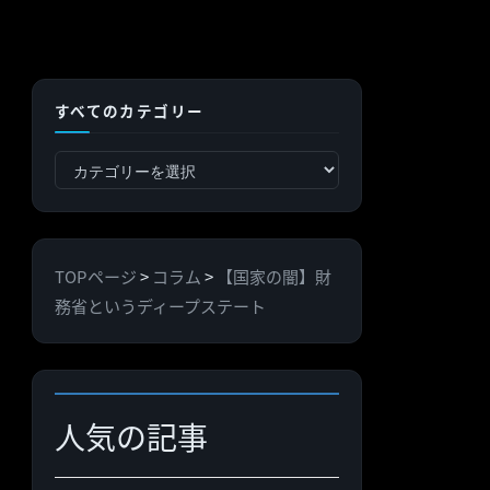
すべてのカテゴリー
す
べ
て
の
TOPページ
>
コラム
>
【国家の闇】財
カ
務省というディープステート
テ
ゴ
リ
ー
人気の記事