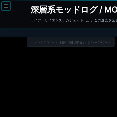
コ
ナ
深層系モッドログ / MO
ン
ビ
テ
ゲ
ライフ、サイエンス、ガジェットほか、この迷宮を楽
ン
ー
ツ
シ
へ
ョ
HOME
コラム
【国家の闇】財務省というディープステート
ス
ン
キ
に
ッ
移
プ
動