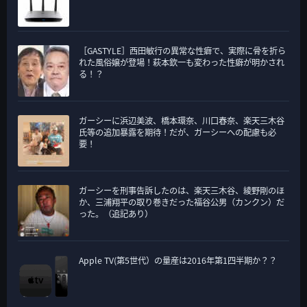
［GASTYLE］西田敏行の異常な性癖で、実際に骨を折ら
れた風俗嬢が登場！萩本欽一も変わった性癖が明かされ
る！？
ガーシーに浜辺美波、橋本環奈、川口春奈、楽天三木谷
氏等の追加暴露を期待！だが、ガーシーへの配慮も必
要！
ガーシーを刑事告訴したのは、楽天三木谷、綾野剛のほ
か、三浦翔平の取り巻きだった福谷公男（カンクン）だ
った。（追記あり）
Apple TV(第5世代）の量産は2016年第1四半期か？？