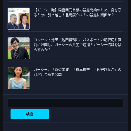
【ガーシー砲】森喜朗元首相の暴露開始のため、身を守
るために引っ越し！北島康介はその暴露に関係か？
コンセント池田（池田俊輔）、パスポートの期限切れ直
前に帰国し、ガーシーの共犯で逮捕！ガーシー情報をば
らすのか？
ガーシー、「浜辺美波」「橋本環奈」「佐野ひなこ」の
パパ活金額を公開
検索
検索