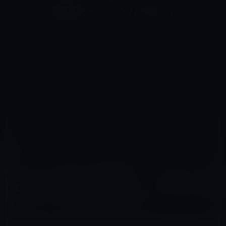
コ
ナ
深層系モッドログ / MODLOG
ン
ビ
ライフ、サイエンス、ガジェットほか、この迷宮を楽しむ人たちへ
テ
ゲ
ン
ー
ガーシー
ツ
シ
HOME
ガーシー
へ
ョ
コンセント池田（池田俊輔）、パスポートの期限切れ直前に帰国し、ガーシーの共犯で逮捕！ガーシー情報
をばらすのか？
ス
ン
キ
に
ッ
移
プ
動
2023年4月16日
レイニー 鈴木
ガーシー
コンセント池田（池田俊輔）、パスポートの
期限切れ直前に帰国し、ガーシーの共犯で逮
捕！ガーシー情報をばらすのか？