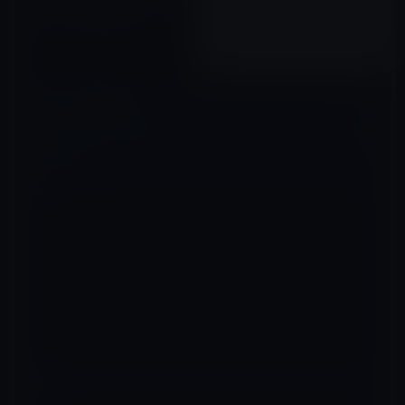
みで、酒癖、男癖が悪く、ウン
チとゲロまみれの中で寝ていた
事実をガーシーが暴露！
2022年12月20日
コメントを残す
メールアドレスが公開されることはありません。
※
が付いている欄は
必須項目です
コメント
※
名前
※