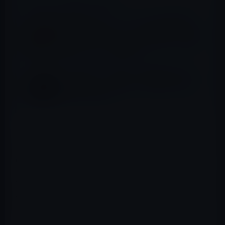
📖 あわせて読みたい記事
女性専用のセクシーエステの「東京秘密基
地」に通う芸能人たち、「篠田麻里子、指原
莉乃、ミキティ、大沢あかね」などで、情報
流出は元ＡＫＳの窪田から！
キャバ嬢エンリケ復活、出資金返済のため？
のドサ回りツアー実施中、3回目は10月5日、
6日神戸市の店舗
その可能性は非常に強い。もしもコンセント池田を起訴
してしまえば、裁判が始まり、警察の手の内をガーシー
に晒さなければならない。
それよりも事情聴取で、（本来、訴猶予になる犯罪にも
かかわらず、それを隠して）司法取引のようにガーシー
のことを喋れば、起訴しないというような言い方をし
て、ガーシー情報を収集する可能性がある。