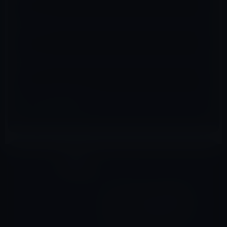
メール
※
サイト
ガーシー
前の記事
ジャニー喜多川の児童虐待を
有名にしBBCが取り上げたの
は、ガーシーのカウアン岡本
とのライブ配信が発端だっ