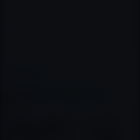
おそらく、コンセント池田への逮捕状は、ガーシー情報
を仕入れるために出されたのだろう。
コンセント池田が、どれだけガーシーのことを話をする
のか。それによって、警視庁によるUAEへの捜査員の派遣
は、その情報を得てからだろう。
レイニーS
カテゴリー
ガーシー
、
有名人
この記事をシェア
X(Twitter)
Facebook
LINE
B!はてブ
関連記事