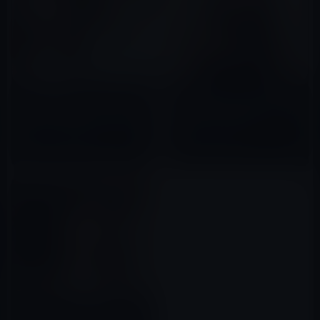
YouTuberのてんちむ、「躁鬱
［芸能界崩壊］「かわいい20代
持ち・ADHD・HSS型HSP」の
の若手女優ランキング」Top 3
診断について公表！
にガーシーが暴露した「橋本環
奈」と「浜辺美波」が登場！
2023年05月10日
2022年10月03日
【GASTYLE】橋本環奈は大酒飲