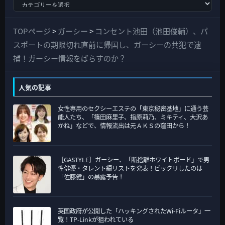
す
べ
て
TOPページ
>
ガーシー
>
コンセント池田（池田俊輔）、パ
の
スポートの期限切れ直前に帰国し、ガーシーの共犯で逮
カ
捕！ガーシー情報をばらすのか？
テ
ゴ
人気の記事
リ
女性専用のセクシーエステの「東京秘密基地」に通う芸
ー
能人たち、「篠田麻里子、指原莉乃、ミキティ、大沢あ
かね」などで、情報流出は元ＡＫＳの窪田から！
［GASTYLE］ガーシー、「断捨離ホワイトボード」で男
性俳優・タレント編リストを発表！ビックリしたのは
「佐藤健」の暴露予告！
英国政府が公開した「ハッキングされたWi-Fiルータ」一
覧！TP-Linkが狙われている