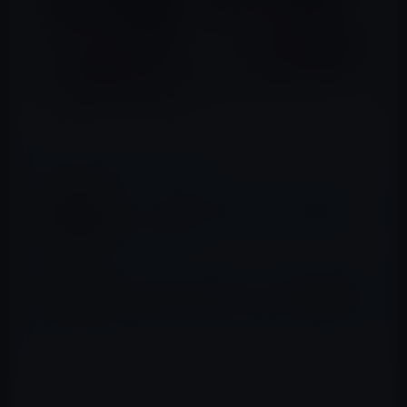
📖 あわせて読みたい記事
ガーシーを攻撃する財界・政界・芸能界のト
ライアングル！？
MCJ（マウスコンピューター）の高島会長の
暴力被害女性の診断内容！明らかに傷害案件
女性専用のセクシーエステの「東京秘密基地」に通