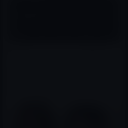
篠田麻里子が、本日、インスタグラムで離婚を発表し
た。
昨年末、篠田麻里子は、旦那に自分のiPadの中身を見ら
れ、令和トラベルの篠田社長との不倫がバレていまう。
さらにLINEから、女性用セクシーエステ東京秘密基地に
通っていることも知られてしまった。