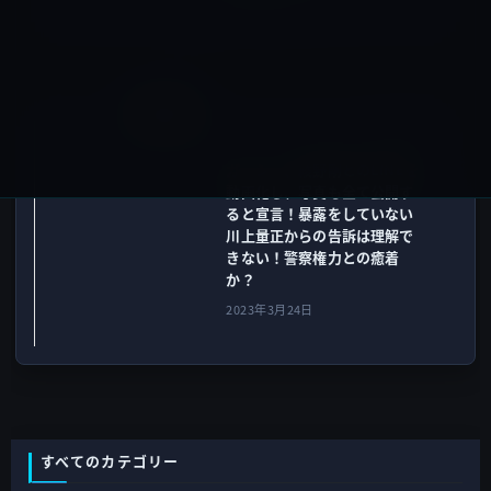
2023年3月23日
ガーシー
次の記事
ガーシー、綾野剛とのLINEを
動画化し、写真も全て公開す
ると宣言！暴露をしていない
川上量正からの告訴は理解で
きない！警察権力との癒着
か？
2023年3月24日
すべてのカテゴリー