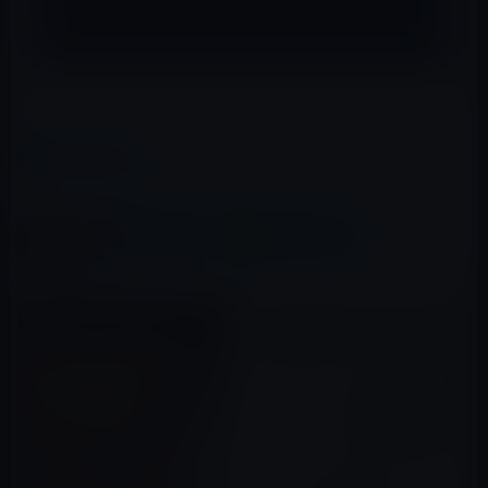
主だ。
レイニーS
カテゴリー
ガーシー
、
有名人
この記事をシェア
X(Twitter)
Facebook
LINE
B!はてブ
関連記事