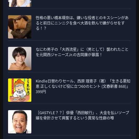
性格の悪い橋本環奈は、嫌いな役者とのキスシーンがあ
ると前日にニンニクを食べ大酒を飲んで嫌がらせをす
る！？
なにわ男子の「大西流星」に（男として）襲われたこと
を元関西ジャニーズJr.の吉岡廉が暴露！
Kindle日替わりセール、西原 理恵子（著）「生きる悪知
恵 正しくないけど役に立つ60のヒント (文春新書 868)」
399円
［GASTYLE？？］俳優「西田敏行」、大金を払いソープ
嬢を骨折させて興奮するという異常な性癖の噂