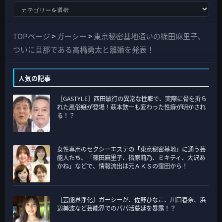
す
べ
て
TOPページ
>
ガーシー
>
東京秘密基地通いの篠田麻里子、
の
ついに旦那である高橋勇太と離婚を発表！
カ
テ
人気の記事
ゴ
［GASTYLE］西田敏行の異常な性癖で、実際に骨を折ら
リ
れた風俗嬢が登場！萩本欽一も変わった性癖が明かされ
ー
る！？
女性専用のセクシーエステの「東京秘密基地」に通う芸
能人たち、「篠田麻里子、指原莉乃、ミキティ、大沢あ
かね」などで、情報流出は元ＡＫＳの窪田から！
［芸能界浄化］ガーシーが、佐野ひなこ、川口春奈、浜
辺美波など芸能界でのパパ活蔓延を暴露！？