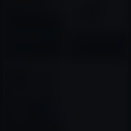
MCJ（マウスコンピュータ）高
島会長の暴力被害者とされる女
木原官房副長官が抱える頭の痛
性の写真（目の周りにアザ）
い問題！？
2022年10月17日
2023年07月07日
ジャニー喜多川、市川猿之助問