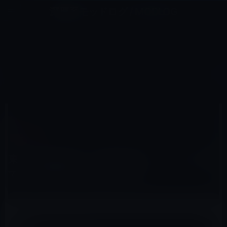
コ
ナ
深層系モッドログ / MODLOG
ン
ビ
ライフ、サイエンス、ガジェットほか、この迷宮を楽しむ人たちへ
テ
ゲ
ン
ー
ガーシー
ツ
シ
HOME
ガーシー
東京秘密基地通いの篠田麻里子、ついに旦那である高橋勇太と離婚を発表！
へ
ョ
ス
ン
キ
に
ッ
移
2023年3月23日
M林檎
プ
動
ガーシー
東京秘密基地通いの篠田麻里子、ついに旦那
である高橋勇太と離婚を発表！