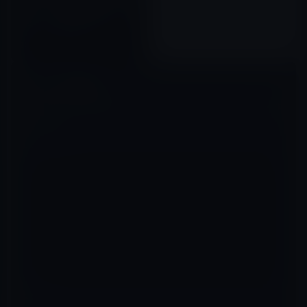
題で、ガーシーが目論んでいた
パンドラの箱が開いた！
2023年05月21日
コメントを残す
メールアドレスが公開されることはありません。
※
が付いている欄は
必須項目です
コメント
※
名前
※