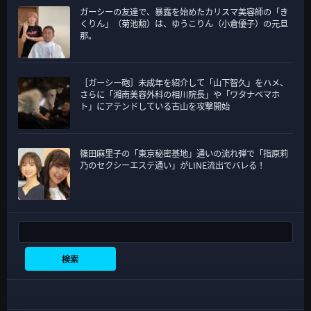
ガーシーの友達で、暴露を始めたカリスマ美容師の「き
くりん」（菊池勲）は、ゆうこりん（小倉優子）の元旦
那。
［ガーシー砲］未成年を紹介して「山下智久」をハメ、
さらに「湘南美容外科の相川院長」や「ワタナベマホ
ト」にアテンドしている古山を攻撃開始
篠田麻里子の「東京秘密基地」通いの流れ弾で「指原莉
乃のセクシーエステ通い」がLINE流出でバレる！
検索
検索