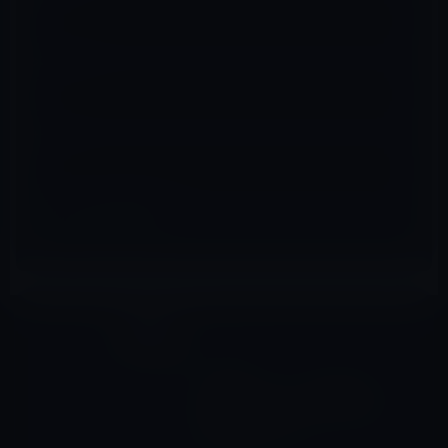
メール
※
サイト
ガーシー
前の記事
警察は、ガーシーを金欠にす
るためにオンラインサロン閉
鎖を狙っている！？