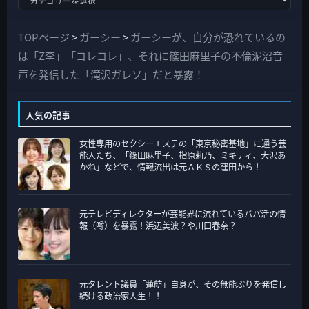
べ
て
TOPページ
>
ガーシー
>
ガーシーが、自分が恐れているの
の
は「Z李」「コレコレ」、それに篠田麻里子の不倫泥沼音
カ
声を発信した「滝沢ガレソ」だと暴露！
テ
ゴ
人気の記事
リ
女性専用のセクシーエステの「東京秘密基地」に通う芸
ー
能人たち、「篠田麻里子、指原莉乃、ミキティ、大沢あ
かね」などで、情報流出は元ＡＫＳの窪田から！
元テレビディレクターが芸能界に流れているパパ活の情
報（噂）を暴露！浜辺美波？や川口春奈？
元タレント議員「蓮舫」自身が、その無能ぶりを発信し
続ける政治家人生！！