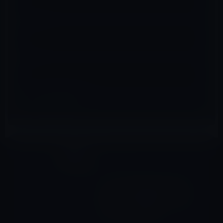
メール
※
サイト
ガーシー
前の記事
ジャニーズ事務所と揉めて退
所交渉中？のKis-My-Ft2の北
山宏光が、女遊びをしている
とガーシーが暴露！