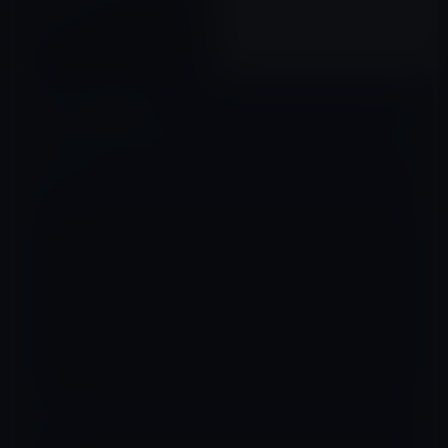
撃を終了する。
2023年01月23日
コメントを残す
メールアドレスが公開されることはありません。
※
が付いている欄は
必須項目です
コメント
※
名前
※