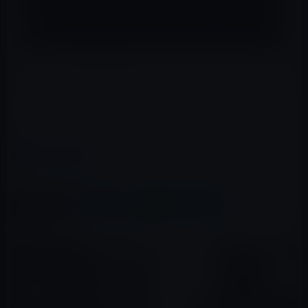
— 滝沢ガレソ🪚 (@takigare3)
December 27, 2022
滝沢ガレソの情報収集力は、ガーシーもビックリと言う
ことだ。
レイニーS
カテゴリー
ガーシー
、
有名人
この記事をシェア
X(Twitter)
Facebook
LINE
B!はてブ
関連記事