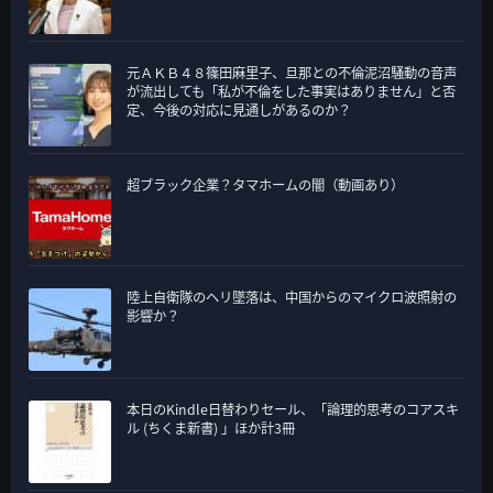
元ＡＫＢ４８篠田麻里子、旦那との不倫泥沼騒動の音声
が流出しても「私が不倫をした事実はありません」と否
定、今後の対応に見通しがあるのか？
超ブラック企業？タマホームの闇（動画あり）
陸上自衛隊のヘリ墜落は、中国からのマイクロ波照射の
影響か？
本日のKindle日替わりセール、「論理的思考のコアスキ
ル (ちくま新書) 」ほか計3冊