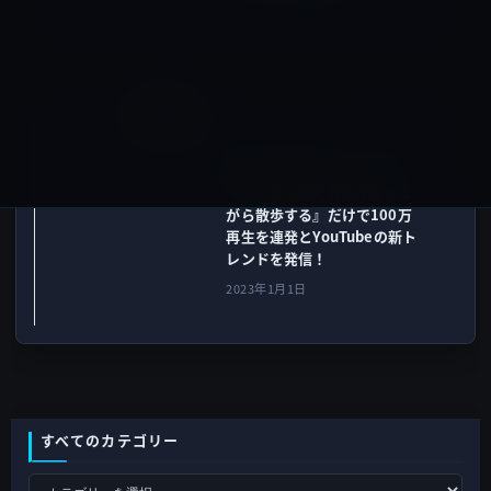
2023年1月1日
ガーシー
次の記事
暴露家「滝沢ガレソ」が、
『ノーブラで乳首を浮かせな
がら散歩する』だけで100万
再生を連発とYouTubeの新ト
レンドを発信！
2023年1月1日
すべてのカテゴリー
す