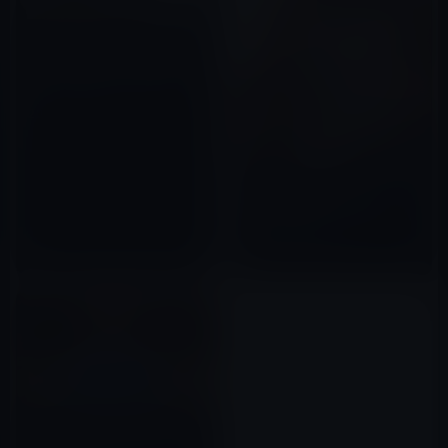
警察、入国管理局、刑務所の職
員が人権を守らない傾向が強い
のは、日本のシステムがいまだ
に昭和だから？
2023年05月05日
エンリケ空間の「ポンジスキー
ム詐欺疑惑」とは？ ガーシー
は、裏に反社がいるかもしれな
い？と述べる。
2022年09月21日
ガーシー、綾野剛と真剣佑が自
分を告訴していなかったら、攻