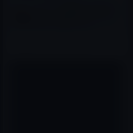
ガーシーは、不逮捕特権がある国会会期中に
帰国するが、警察は国外に出られないように
パスポートを差しをさえるつもりか？また、
帰国前に政治家暴露はあるのか？
下の埋め込みがそのバズったTwitterだ。
【独自入手】夫・高橋勇太さんが篠田麻里子さん
に不倫を問い詰めた際の限界バトル音声を入手し
ました。
なおこのバトルの後日、篠田さんは娘の親権を諦
めつつも「監護者」として実質的に娘を引き取る
ため裏で色々と動いてます。母は強し。
※非常に長い音声データだったため一部のみ公開
しています
pic.twitter.com/uPME1GvVz8