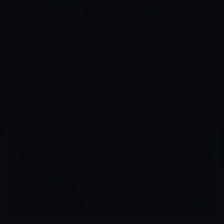
コ
ナ
深層系モッドログ / MODLOG
ン
ビ
ライフ、サイエンス、ガジェットほか、この迷宮を楽しむ人たちへ
テ
ゲ
ン
ー
ガーシー
ツ
シ
HOME
ガーシー
へ
ョ
ガーシーが、自分が恐れているのは「Z李」「コレコレ」、それに篠田麻里子の不倫泥沼音声を発信した
「滝沢ガレソ」だと暴露！
ス
ン
キ
に
ッ
移
プ
動
2023年1月1日
レイニー 鈴木
ガーシー
ガーシーが、自分が恐れているのは「Z李」
「コレコレ」、それに篠田麻里子の不倫泥沼
音声を発信した「滝沢ガレソ」だと暴露！