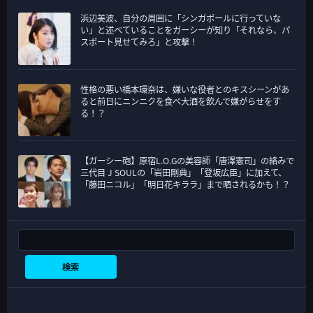
浜辺美波、自分の周囲に「シンガポールに行っていな
い」と述べていることをガーシーが知り「それなら、パ
スポート見せてみろ」と攻撃！
性格の悪い橋本環奈は、嫌いな役者とのキスシーンがあ
ると前日にニンニクを食べ大酒を飲んで嫌がらせをす
る！？
【ガーシー砲】原宿L.O.Gの美容師「唐澤憲司」の絡みで
三代目 J SOULの「岩田剛典」「登坂広臣」に加えて、
「藤田ニコル」「明日花キララ」まで晒されるかも！？
検索
検索