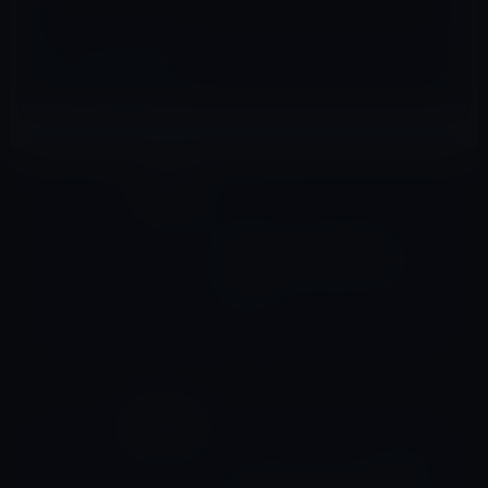
iOS16
前の記事
iOS 16 ロック画面機能は、
iPhone のゲームチェンジャー
です。
2022年9月27日
ガーシー
次の記事
［GASTYLE］ガーシーが暴露