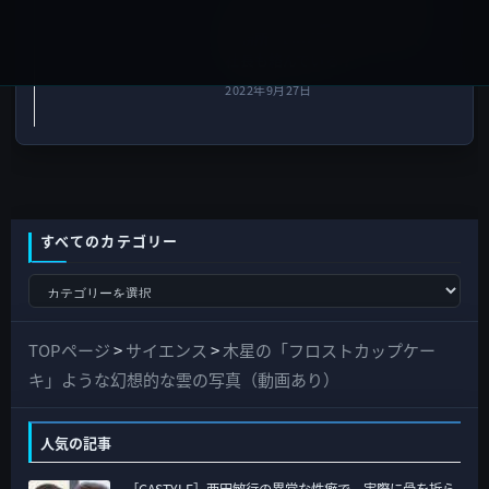
したローラと浅倉唯の元所属
事務所「LIBERA」には、楽天
社長も絡んでいる？
2022年9月27日
すべてのカテゴリー
す
べ
て
TOPページ
>
サイエンス
>
木星の「フロストカップケー
の
キ」ような幻想的な雲の写真（動画あり）
カ
テ
人気の記事
ゴ
［GASTYLE］西田敏行の異常な性癖で、実際に骨を折ら