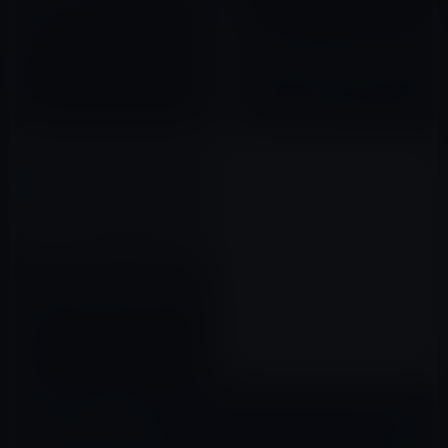
がある！
【宇宙サイエンス】スペースデ
2022年11月09日
ブリ落下によって人間が死ぬ可
能性は、今後10年間で最大10％
の確率
2022年07月18日
【スペースサイエンス】地球に
落下する制御不能な中国のロケ
ット
2022年07月27日
コメントを残す
メールアドレスが公開されることはありません。
※
が付いている欄は