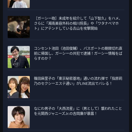
［ガーシー砲］未成年を紹介して「山下智久」をハメ、
さらに「湘南美容外科の相川院長」や「ワタナベマホ
ト」にアテンドしている古山を攻撃開始
コンセント池田（池田俊輔）、パスポートの期限切れ直
前に帰国し、ガーシーの共犯で逮捕！ガーシー情報をば
らすのか？
篠田麻里子の「東京秘密基地」通いの流れ弾で「指原莉
乃のセクシーエステ通い」がLINE流出でバレる！
なにわ男子の「大西流星」に（男として）襲われたこと
を元関西ジャニーズJr.の吉岡廉が暴露！