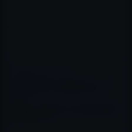
Junoがキャプチャしたデータを見る新しい方法です。レ
ンダリングは、NASAのJuno宇宙船に搭載された可視光カ
メラであるJunoCamによってキャプチャされたデータを
使用して作成されました。Junoは2016年から木星を周回
しています。その間、探査機はデータを収集し、巨大ガ
ス惑星を観察するために、惑星のフライバイを複数回行
いました。
📖 あわせて読みたい記事
［軍事技術］中国の科学者、新しい「対ステ
ルス」レーダーを開発したと主張
［ヘルスサイエンス］スタンフォード大学の
神経科学者がストレスを止める簡単な方法を
明らかに！