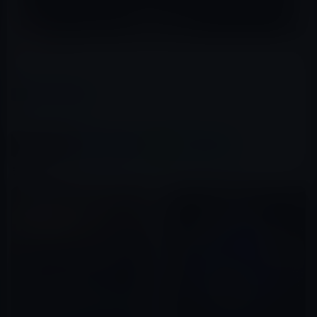
（via
BGR
）
カテゴリー
サイエンス
この記事をシェア
X(Twitter)
Facebook
LINE
B!はてブ
関連記事
人工知能が核戦争やエネルギー
の大量消費を引き起こす可能性