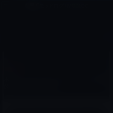
コ
ナ
深層系モッドログ / MODLOG
ン
ビ
ライフ、サイエンス、ガジェットほか、この迷宮を楽しむ人たちへ
テ
ゲ
ン
ー
サイエンス
ツ
シ
HOME
サイエンス
木星の「フロストカップケーキ」ような幻想的な雲の写真（動画あり）
へ
ョ
ス
ン
キ
に
ッ
移
2022年9月27日
M林檎
プ
動
サイエンス
木星の「フロストカップケーキ」ような幻想
的な雲の写真（動画あり）