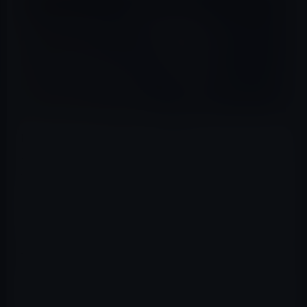
NASAのJunoCam宇宙船からの最初の3Dレンダリングに
より、木星での壮観な現象が明らかになりました。この
小さな宇宙船は、巨大ガス惑星の雲のデータをキャプチ
ャしました。
このデータをアニメーション化して3D画像にすると、カ
ップケーキの霜が降りたように見えます。今週、グラナ
ダで開催されたEuroplanet Science Congress 2022でレン
ダリングが公開されました。
これらの最初のJunoCamからの3D レンダリングは、