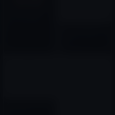
「MagSafeデュアル充電パッ
ド」のハンズオン動画
2020年11月08日
iPhone 12の高速充電には、
20W以上のUSB-C電源アダプタ
が必要！
2020年10月22日
Apple、「20W USB-C電源アダ
プタ」を発売！