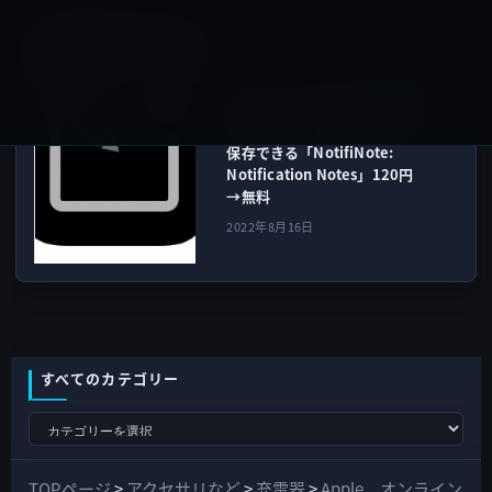
iOSアプリ
次の記事
本日（2022年8月16日）の無
料アプリ、メモを通知として
保存できる「NotifiNote:
Notification Notes」120円
→無料
2022年8月16日
すべてのカテゴリー
す
べ
て
TOPページ
>
アクセサリなど
>
充電器
>
Apple、オンライン