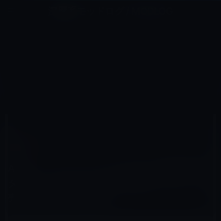
コ
ナ
深層系モッドログ / MODLOG
ン
ビ
ライフ、サイエンス、ガジェットほか、この迷宮を楽しむ人たちへ
テ
ゲ
ン
ー
充電器
ツ
シ
HOME
アクセサリなど
充電器
へ
ョ
Apple、オンラインスタでUSB-A接続電源アダプタの「Apple 5W USB電源アダプタ」が売り切れ状態で販
売終了
ス
ン
キ
に
ッ
移
プ
動
2022年8月16日
M林檎
充電器
Apple、オンラインスタでUSB-A接続電源ア
ダプタの「Apple 5W USB電源アダプタ」が
売り切れ状態で販売終了