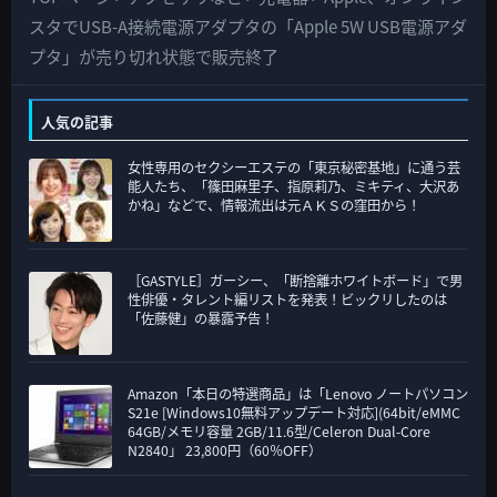
の
スタでUSB-A接続電源アダプタの「Apple 5W USB電源アダ
カ
プタ」が売り切れ状態で販売終了
テ
ゴ
人気の記事
リ
女性専用のセクシーエステの「東京秘密基地」に通う芸
ー
能人たち、「篠田麻里子、指原莉乃、ミキティ、大沢あ
かね」などで、情報流出は元ＡＫＳの窪田から！
［GASTYLE］ガーシー、「断捨離ホワイトボード」で男
性俳優・タレント編リストを発表！ビックリしたのは
「佐藤健」の暴露予告！
Amazon「本日の特選商品」は「Lenovo ノートパソコン
S21e [Windows10無料アップデート対応](64bit/eMMC
64GB/メモリ容量 2GB/11.6型/Celeron Dual-Core
N2840」 23,800円（60％OFF）