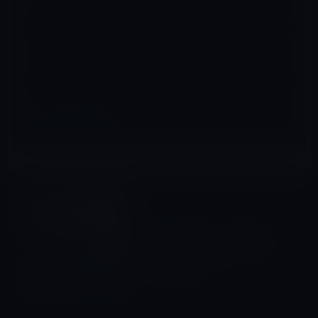
メール
※
サイト
社員の動向
前の記事
Apple、社内メールで9月5日
から週3回以上出勤することを
従業員に通知
2022年8月16日