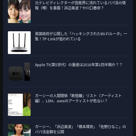
元テレビディレクターが芸能界に流れているパパ活の情
報（噂）を暴露！浜辺美波？や川口春奈？
英国政府が公開した「ハッキングされたWi-Fiルータ」一
覧！TP-Linkが狙われている
Apple TV(第5世代）の量産は2016年第1四半期か？？
ガーシーの人間関係「断捨離」リスト（アーティスト
編）、LDH、avexのアーティストが危ない？
ガーシー、「浜辺美波」「橋本環奈」「佐野ひなこ」の
パパ活金額を公開