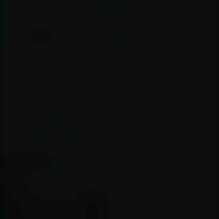
「MagSafeデュアル充電パッド」のハンズオ
ン動画
オーストラリア、中国、日本、および多くのヨーロッパ諸
国を含む国はすべて、製現在完全に「売り切れ」ていま
す.
カテゴリー
充電器
この記事をシェア
X(Twitter)
Facebook
LINE
B!はてブ
関連記事