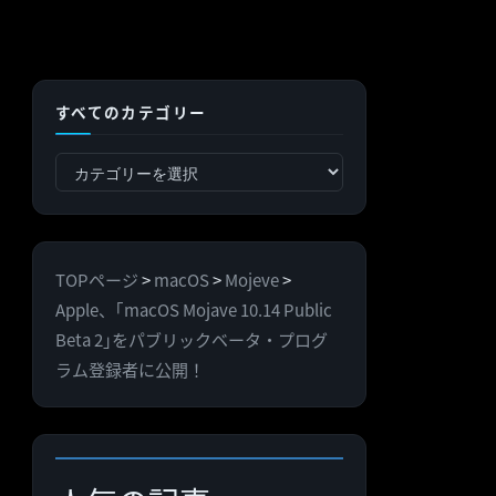
すべてのカテゴリー
す
べ
て
の
TOPページ
>
macOS
>
Mojeve
>
カ
Apple、｢macOS Mojave 10.14 Public
テ
Beta 2｣をパブリックベータ・プログ
ゴ
ラム登録者に公開！
リ
ー