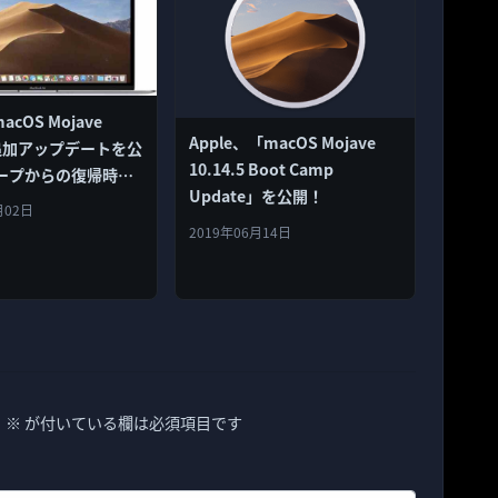
acOS Mojave
Apple、「macOS Mojave
.6追加アップデートを公
10.14.5 Boot Camp
ープからの復帰時に
Update」を公開！
合を修正
月02日
2019年06月14日
。
※
が付いている欄は必須項目です