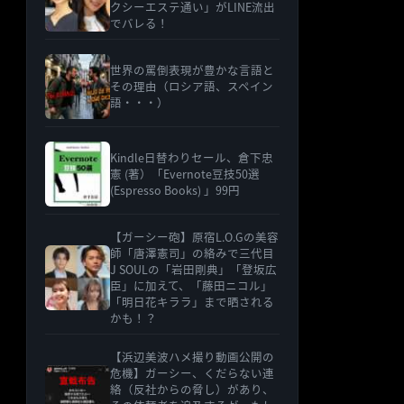
クシーエステ通い」がLINE流出
でバレる！
世界の罵倒表現が豊かな言語と
その理由（ロシア語、スペイン
語・・・）
Kindle日替わりセール、倉下忠
憲 (著）「Evernote豆技50選
(Espresso Books) 」99円
【ガーシー砲】原宿L.O.Gの美容
師「唐澤憲司」の絡みで三代目
J SOULの「岩田剛典」「登坂広
臣」に加えて、「藤田ニコル」
「明日花キララ」まで晒される
かも！？
【浜辺美波ハメ撮り動画公開の
危機】ガーシー、くだらない連
絡（反社からの脅し）があり、