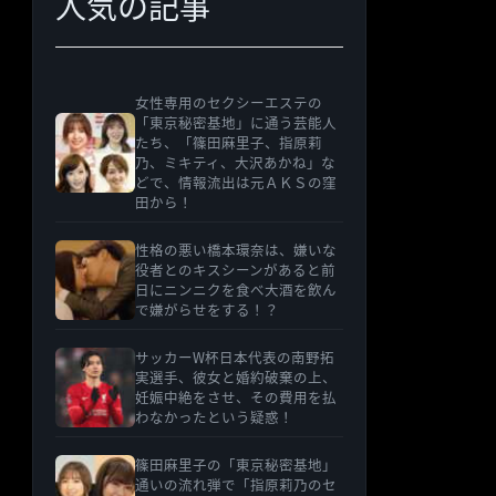
人気の記事
女性専用のセクシーエステの
「東京秘密基地」に通う芸能人
たち、「篠田麻里子、指原莉
乃、ミキティ、大沢あかね」な
どで、情報流出は元ＡＫＳの窪
田から！
性格の悪い橋本環奈は、嫌いな
役者とのキスシーンがあると前
日にニンニクを食べ大酒を飲ん
で嫌がらせをする！？
サッカーW杯日本代表の南野拓
実選手、彼女と婚約破棄の上、
妊娠中絶をさせ、その費用を払
わなかったという疑惑！
篠田麻里子の「東京秘密基地」
通いの流れ弾で「指原莉乃のセ