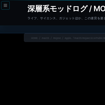
コ
ナ
深層系モッドログ / MO
ン
ビ
テ
ゲ
ライフ、サイエンス、ガジェットほか、この迷宮を楽
ン
ー
ツ
シ
へ
ョ
HOME
macOS
Mojeve
Apple、｢macOS Mojave 10.14
ス
ン
キ
に
ッ
移
プ
動