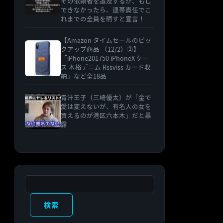
その依頼者を追及するが、もし
できなかったら、連帯責任でこ
れまでの全員を晒すと宣言！
【Amazon タイムセールのピッ
クアップ商品 （12/2）②】
「iPhone201750 iPhoneX ケー
ス 本格デニム Rssviss カード収
納」など全18品
青汁王子（三崎優太）が「金で
愛は変えないが、有名人の女を
買えるのが港区六本木」だと暴
露
検索
検索