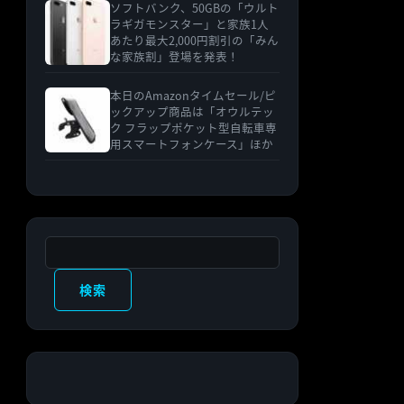
ソフトバンク、50GBの「ウルト
ラギガモンスター」と家族1人
あたり最大2,000円割引の「みん
な家族割」登場を発表！
本日のAmazonタイムセール/ピ
ックアップ商品は「オウルテッ
ク フラップポケット型自転車専
用スマートフォンケース」ほか
検索
検索