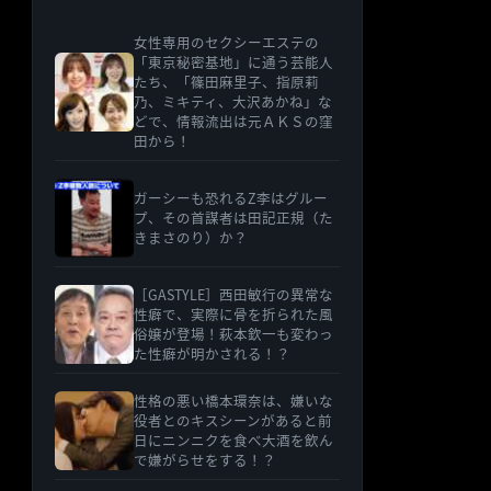
女性専用のセクシーエステの
「東京秘密基地」に通う芸能人
たち、「篠田麻里子、指原莉
乃、ミキティ、大沢あかね」な
どで、情報流出は元ＡＫＳの窪
田から！
ガーシーも恐れるZ李はグルー
プ、その首謀者は田記正規（た
きまさのり）か？
［GASTYLE］西田敏行の異常な
性癖で、実際に骨を折られた風
俗嬢が登場！萩本欽一も変わっ
た性癖が明かされる！？
性格の悪い橋本環奈は、嫌いな
役者とのキスシーンがあると前
日にニンニクを食べ大酒を飲ん
で嫌がらせをする！？