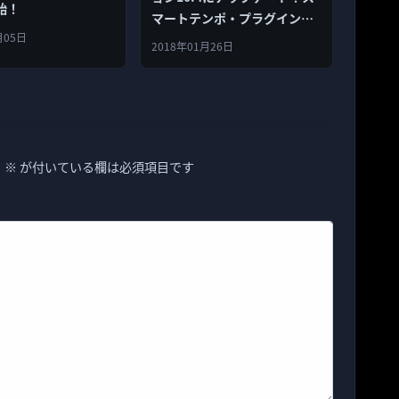
始！
マートテンポ・プラグイン・
月05日
新ロープなどを導入
2018年01月26日
。
※
が付いている欄は必須項目です