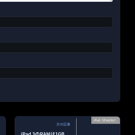
iPad（iPad/Air）
次の記事
iPad 3のRAMは1GB