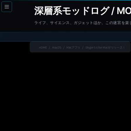
コ
ナ
深層系モッドログ / MO
ン
ビ
テ
ゲ
ライフ、サイエンス、ガジェットほか、この迷宮を楽
ン
ー
ツ
シ
へ
ョ
HOME
macOS
Macアプリ
Skype 5.6 for Macがリリース！
ス
ン
キ
に
ッ
移
プ
動