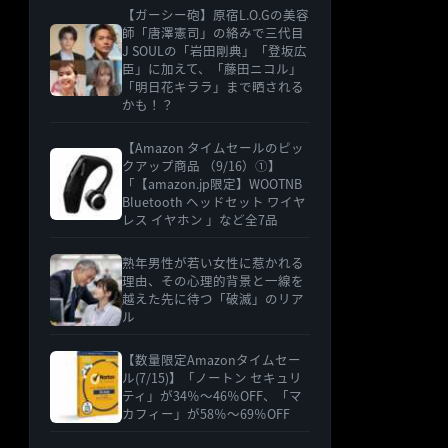
【ガーシー砲】原宿L.O.Gの美容
師「唐澤憲司」の絡みで三代目
J SOULの「岩田剛典」「登坂広
臣」に加えて、「藤田ニコル」
「明日花キララ」まで晒される
かも！？
【Amazon タイムセールのピッ
クアップ商品 （9/16）①】
「【amazon.jp限定】WOOTNB
Bluetooth ヘッドセット ワイヤ
レス イヤホン 」など全7品
熟年男性が若い女性に惹かれる
理由、その心理的背景と一線を
越えた先に待つ「破滅」のリア
ル
【数量限定Amazonタイムセー
ル(7/15)】「ノートン セキュリ
ティ」が34％〜46％OFF、「マ
カフィー」が58％〜69％OFF