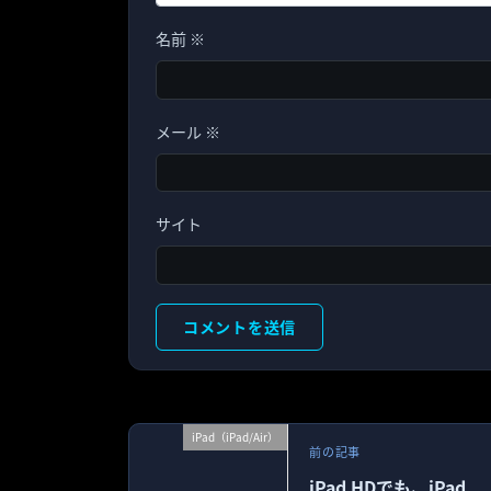
名前
※
メール
※
サイト
iPad（iPad/Air）
前の記事
iPad HDでも、iPad