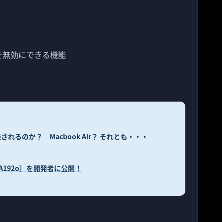
を無効にできる機能
売されるのか？ Macbook Air？ それとも・・・
ld: 7A192o］を開発者に公開！