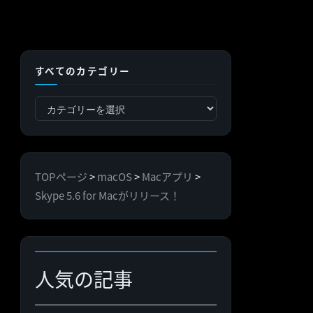
すべてのカテゴリー
す
べ
て
の
TOPページ
>
macOS
>
Macアプリ
>
カ
Skype 5.6 for Macがリリース！
テ
ゴ
リ
ー
人気の記事