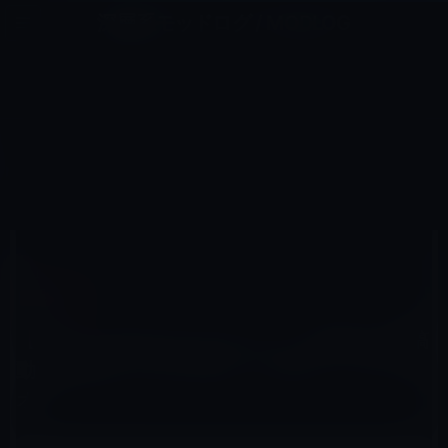
コ
ナ
深層系モッドログ / MODLOG
ン
ビ
ライフ、サイエンス、ガジェットほか、この迷宮を楽しむ人たちへ
テ
ゲ
ン
ー
IOSアプリ
ツ
シ
HOME
iOS
iOSアプリ
へ
ョ
【iPad・iPhoneアプリ】アートな感じの投稿動画を見ることができる「Vimeo」（ヴィメオ)
ス
ン
キ
に
ッ
移
プ
動
2012年2月28日
M林檎
iOSアプリ
【iPad・iPhoneアプリ】アートな感じの投稿
動画を見ることができる「Vimeo」（ヴィメ
オ)