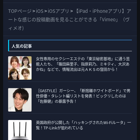
べ
て
TOPページ
>
iOS
>
iOSアプリ
>
【iPad・iPhoneアプリ】ア
の
ートな感じの投稿動画を見ることができる「Vimeo」（ヴ
カ
ィメオ)
テ
ゴ
人気の記事
リ
女性専用のセクシーエステの「東京秘密基地」に通う芸
ー
能人たち、「篠田麻里子、指原莉乃、ミキティ、大沢あ
かね」などで、情報流出は元ＡＫＳの窪田から！
［GASTYLE］ガーシー、「断捨離ホワイトボード」で男
性俳優・タレント編リストを発表！ビックリしたのは
「佐藤健」の暴露予告！
英国政府が公開した「ハッキングされたWi-Fiルータ」一
覧！TP-Linkが狙われている