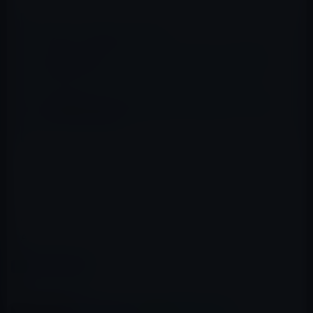
📖 あわせて読みたい記事
【iPad・iPhoneアプリ】マック（マクド？）好きの
「近くマック」
The Dailyが、Microsoft Office for iPadのリリース日
は11月10日と報道！
「Vimeo」アプリで動画を見るにはメニューの
「Featured」をタップします。
App Store → Vimeo
カテゴリー
iOSアプリ
この記事をシェア