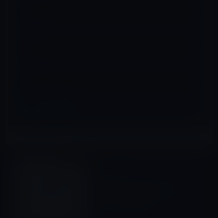
メール
※
サイト
iOSアプリ
前の記事
AppleがSiri似のiPhoneアプ
リ「Evi」を排除！
2012年2月28日