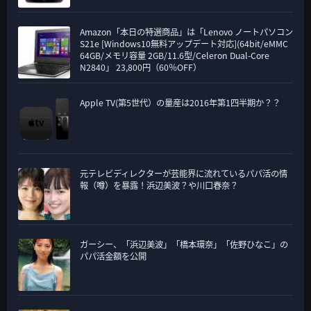
Amazon「本日の特選商品」は「Lenovo ノートパソコン
S21e [Windows10無料アップデート対応](64bit/eMMC
64GB/メモリ容量 2GB/11.6型/Celeron Dual-Core
N2840」 23,800円（60％OFF）
Apple TV(第5世代）の量産は2016年第1四半期か？？
元テレビディレクターが芸能界に流れているパパ活の情
報（噂）を暴露！浜辺美波？や川口春奈？
ガーシー、「浜辺美波」「橋本環奈」「佐野ひなこ」の
パパ活金額を公開