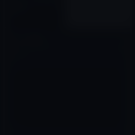
未来のリーダーたちへ（7月23
日まで85円）
2012年07月23日
コメントを残す
メールアドレスが公開されることはありません。
※
が付いている欄は
必須項目です
コメント
※
名前
※