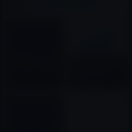
X(Twitter)
Facebook
LINE
B!はてブ
関連記事
［iPhoneアプリ］様々なアプリ
を起動させたり、イベントを登
アプリのダウンロード総数は
録できる付加機能付きランチャ
Googleの「Google Play」、購
ー「Launch+」
入はAppleの「App Store」と
2012年04月13日
いう構図に変化なし
2017年07月27日
［iOSアプリ］松下幸之助から