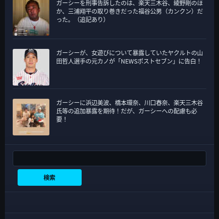
ガーシーを刑事告訴したのは、楽天三木谷、綾野剛のほ
か、三浦翔平の取り巻きだった福谷公男（カンクン）だ
った。（追記あり）
ガーシーが、女遊びについて暴露していたヤクルトの山
田哲人選手の元カノが「NEWSポストセブン」に告白！
ガーシーに浜辺美波、橋本環奈、川口春奈、楽天三木谷
氏等の追加暴露を期待！だが、ガーシーへの配慮も必
要！
検索
検索