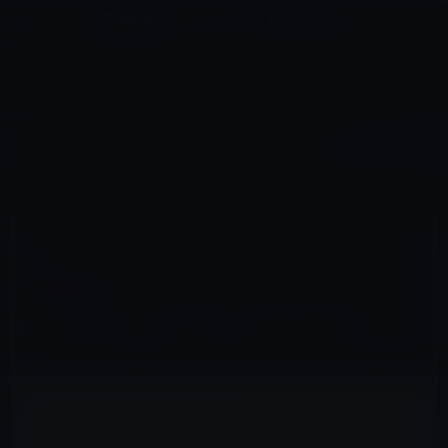
コ
ナ
深層系モッドログ / MODLOG
ン
ビ
ライフ、サイエンス、ガジェットほか、この迷宮を楽しむ人たちへ
テ
ゲ
ン
ー
IPAD（IPAD/AIR）
ツ
シ
HOME
iPad
iPad（iPad/Air）
続iPad 3のリーク写真！今度は全体像
へ
ョ
ス
ン
キ
に
ッ
移
プ
動
2012年2月21日
M林檎
iPad（iPad/Air）
続iPad 3のリーク写真！今度は全体像
M.I.C Gadget
がiPad 3のリーク写真を掲載しています。