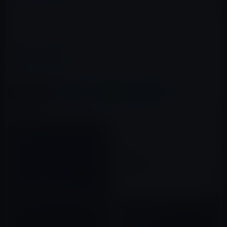
急ぎなので、コメント無しでアップします。
カテゴリー
iPad（iPad/Air）
この記事をシェア
X(Twitter)
Facebook
LINE
B!はてブ
関連記事
【iPad 3の噂】iPad 3に
Samsung製AMOLED（有機EL
の一種）ディスプレイを搭載!?
iPad 2の発売延期！ 国内での発
売日は未定
2011年05月27日