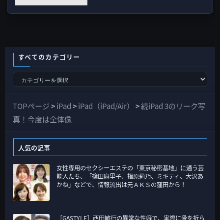
すべてのカテゴリー
す
べ
て
TOPページ
>
iPad
>
iPad（iPad/Air）
>
続iPad 3のリーク写
の
真！今度は全体像
カ
テ
人気の記事
ゴ
女性専用のセクシーエステの「東京秘密基地」に通う芸
リ
能人たち、「篠田麻里子、指原莉乃、ミキティ、大沢あ
ー
かね」などで、情報流出は元ＡＫＳの窪田から！
［GASTYLE］西田敏行の異常な性癖で、実際に骨を折ら