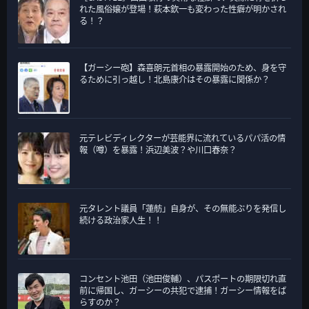
れた風俗嬢が登場！萩本欽一も変わった性癖が明かされ
る！？
【ガーシー砲】森喜朗元首相の暴露開始のため、身を守
るために引っ越し！北島康介はその暴露に関係か？
元テレビディレクターが芸能界に流れているパパ活の情
報（噂）を暴露！浜辺美波？や川口春奈？
元タレント議員「蓮舫」自身が、その無能ぶりを発信し
続ける政治家人生！！
コンセント池田（池田俊輔）、パスポートの期限切れ直
前に帰国し、ガーシーの共犯で逮捕！ガーシー情報をば
らすのか？