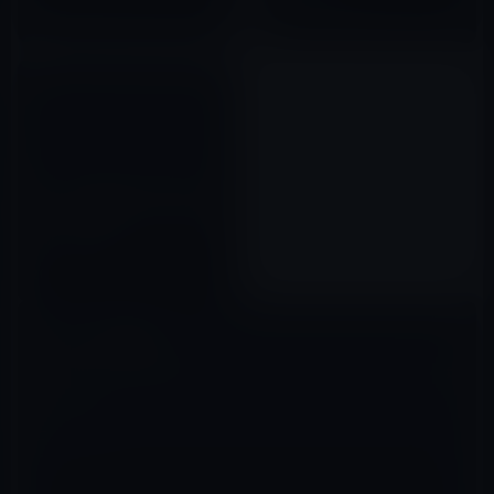
2011年03月16日
iPad 3は最終段階で設計変更さ
れ、SHARP製ディスプレイは幻
となったのか？
2012年01月13日
コメントを残す
メールアドレスが公開されることはありません。
※
が付いている欄は
必須項目です
コメント
※