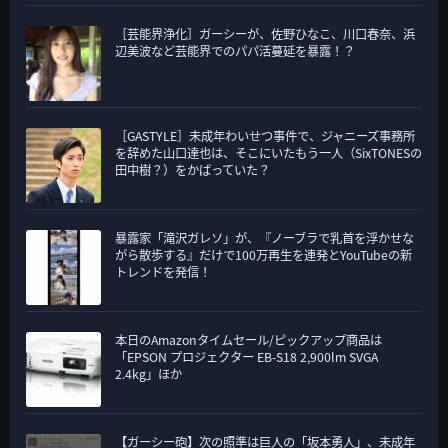
［芸能界浄化］ガーシーが、佐野ひなこ、川口春奈、浜
辺美波など芸能界でのパパ活蔓延を暴露！？
［GASTYLE］未成年わいせつ事件で、ジャニーズ事務所
を辞めた山口達也は、そこにいたもう一人（SixTONESの
田中樹？）をかばっていた？
暴露家「滝沢ガレソ」が、『ノーブラで乳首を浮かせな
がら散歩する』だけで100万再生を連発とYouTubeの新
トレンドを発信！
本日のAmazonタイムセール/ピックアップ商品は
「EPSON プロジェクター EB-S18 2,900lm SVGA
2.4kg」ほか
【ガーシー砲】次の照準は巨人の「坂本勇人」、未成年