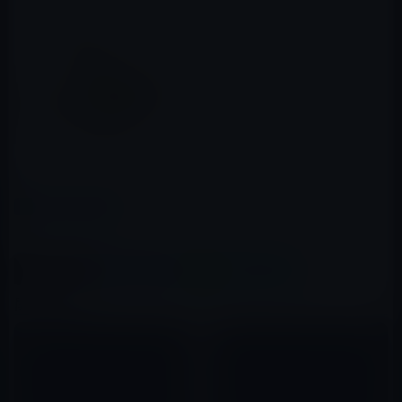
プラス 断裁機 裁断幅A4 PK-
513L 26-106
posted with
amazlet
at 11.05.14
プラス (2009-09-01)
売り上げランキング: 208
Amazon.co.jp で詳細を見る
カテゴリー
電子書籍
この記事をシェア
X(Twitter)
Facebook
LINE
B!はてブ
関連記事