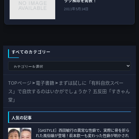
ック解除を発表！
2011年5月14日
すべてのカテゴリー
す
べ
て
TOPページ
>
電子書籍
>
まずは試しに「有料自炊スペー
の
ス」で自炊するのはいかがでしょうか？ 五反田「すきゃん
カ
堂」
テ
ゴ
人気の記事
リ
［GASTYLE］西田敏行の異常な性癖で、実際に骨を折ら
ー
れた風俗嬢が登場！萩本欽一も変わった性癖が明かされ