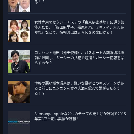
る！？
女性専用のセクシーエステの「東京秘密基地」に通う芸
能人たち、「篠田麻里子、指原莉乃、ミキティ、大沢あ
かね」などで、情報流出は元ＡＫＳの窪田から！
コンセント池田（池田俊輔）、パスポートの期限切れ直
前に帰国し、ガーシーの共犯で逮捕！ガーシー情報をば
らすのか？
性格の悪い橋本環奈は、嫌いな役者とのキスシーンがあ
ると前日にニンニクを食べ大酒を飲んで嫌がらせをす
る！？
Samsung、Appleなどへのチップの売上げが好調で2015
年第3四半期は業績が好転！