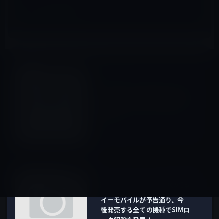
iPad（iPad/Air）
前の記事
Samsungが来週発表予定の高
解像度ディスプレイはiPad 3
用？
2011年5月14日
IT総合
次の記事
イーモバイルが予告通り、今
後発売する全ての機種でSIMロ