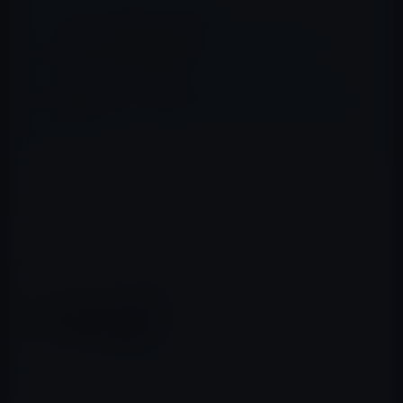
📖 あわせて読みたい記事
Amazonが最新の電子書籍ファイルフォーマット、
Kindle Format 8を発表！
電子書籍に関する意識は日本人より中国人の方が進ん
でいる！？
→すきゃん堂
FUJITSU ScanSnap S1500 FI-
S1500
posted with
amazlet
at 11.05.14
富士通 (2009-02-07)
売り上げランキング: 54
Amazon.co.jp で詳細を見る