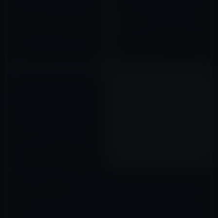
【電子書籍】黒船Amazonが迫
講談社が6月からすべての新刊を
る欧米流のドライな契約。義理
電子書籍化！Amazonへの対
人情でやってきた日本流が通じ
抗？
なくなる時代に！
2011年10月31日
2012年02月22日
[NIKON Passion.com]フリーの
デジタル版ストリート写真集！
2012年02月18日
コメントを残す
メールアドレスが公開されることはありません。
※
が付いている欄は
必須項目です