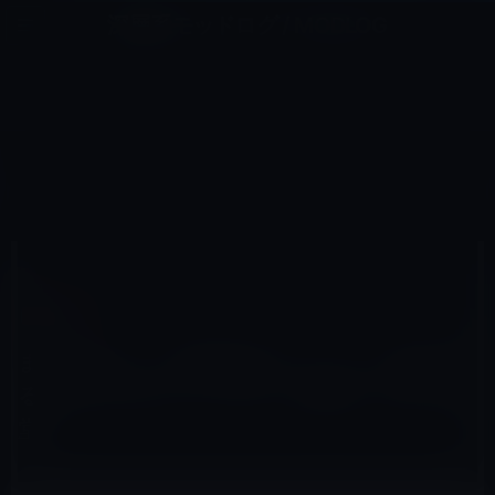
コ
ナ
深層系モッドログ / MODLOG
ン
ビ
ライフ、サイエンス、ガジェットほか、この迷宮を楽しむ人たちへ
テ
ゲ
ン
ー
電子書籍
ツ
シ
HOME
電子書籍
へ
ョ
まずは試しに「有料自炊スペース」で自炊するのはいかがでしょうか？ 五反田「すきゃん堂」
ス
ン
キ
に
ッ
移
プ
動
2011年5月14日
M林檎
電子書籍
まずは試しに「有料自炊スペース」で自炊す
るのはいかがでしょうか？ 五反田「すきゃん
堂」