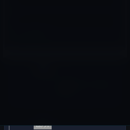
サイト
iPad全般
前の記事
粘土で作るカワイイiPad（動
画あり）
2011年4月1日
iOSアプリ