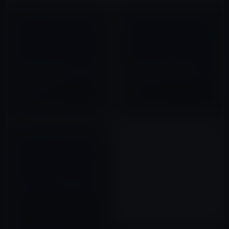
テレビ朝日・報道ステーション
【iPad 2の国内販売価格】
SUNDAYのiPadを使った新企画
16GB-WiFiモデルが44,800円!?
「朝刊TOUCH」
（続報）
2012年04月08日
2011年04月25日
新しいiPadの充電時間は7時間
以上？
2012年03月16日