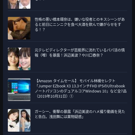
性格の悪い橋本環奈は、嫌いな役者とのキスシーンがあ
ると前日にニンニクを食べ大酒を飲んで嫌がらせをす
る！？
元テレビディレクターが芸能界に流れているパパ活の情
報（噂）を暴露！浜辺美波？や川口春奈？
【Amazon タイムセール】 モバイル林檎セレクト
「Jumper EZbook X3 13.3インチFHD IPSのUltrabook
ノートパソコンのデュアルコアWindows 10」など全7品
（2019年10月31日）①
ガーシー、衝撃の暴露「浜辺美波のハメ撮り動画を見た
と告白。浅田舞には薬物疑惑」