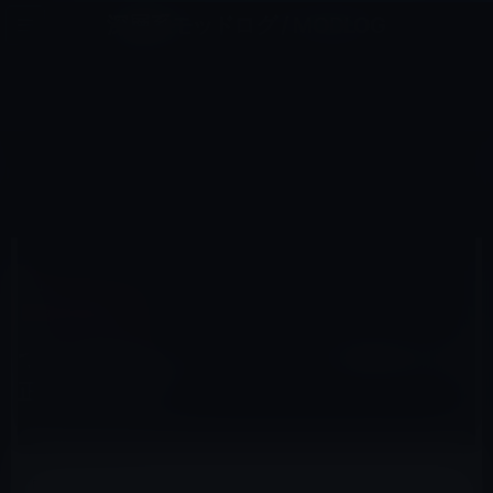
コ
ナ
深層系モッドログ / MODLOG
ン
ビ
ライフ、サイエンス、ガジェットほか、この迷宮を楽しむ人たちへ
テ
ゲ
ン
ー
IPAD（IPAD/AIR）
ツ
シ
HOME
iPad
iPad（iPad/Air）
ついにAppleオンラインストアで初代iPadの正規品販売終了！
へ
ョ
ス
ン
キ
に
ッ
移
プ
動
2011年4月2日
M林檎
iPad（iPad/Air）
ついにAppleオンラインストアで初代iPadの
正規品販売終了！