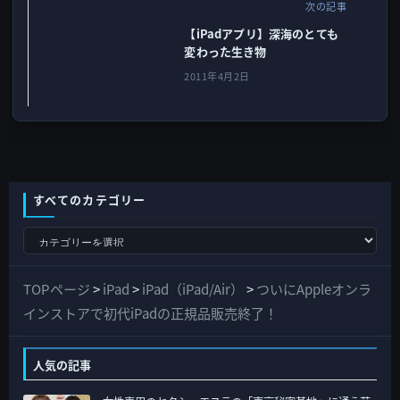
次の記事
【iPadアプリ】深海のとても
変わった生き物
2011年4月2日
すべてのカテゴリー
す
べ
て
TOPページ
>
iPad
>
iPad（iPad/Air）
>
ついにAppleオンラ
の
インストアで初代iPadの正規品販売終了！
カ
テ
人気の記事
ゴ