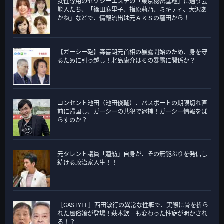
女性専用のセクシーエステの「東京秘密基地」に通う芸
リ
能人たち、「篠田麻里子、指原莉乃、ミキティ、大沢あ
ー
かね」などで、情報流出は元ＡＫＳの窪田から！
【ガーシー砲】森喜朗元首相の暴露開始のため、身を守
るために引っ越し！北島康介はその暴露に関係か？
コンセント池田（池田俊輔）、パスポートの期限切れ直
前に帰国し、ガーシーの共犯で逮捕！ガーシー情報をば
らすのか？
元タレント議員「蓮舫」自身が、その無能ぶりを発信し
続ける政治家人生！！
［GASTYLE］西田敏行の異常な性癖で、実際に骨を折ら
れた風俗嬢が登場！萩本欽一も変わった性癖が明かされ
る！？