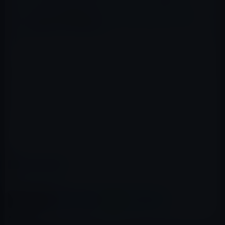
Hyundaiが最高級セダン・エクウスにiPadアプリによ
る操作マニュアルを添付
まだ整備済製品はオンラインストアで販売されています
から、初代iPad をお求めの方は、お早めに！
→Appleオンラインストア
カテゴリー
iPad（iPad/Air）
この記事をシェア
X(Twitter)
Facebook
LINE
B!はてブ
関連記事