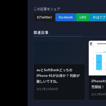
この記事をシェア
X(Twitter)
Facebook
LINE
B!はてブ
関連記事
auとSoftBankどっちの
iPhone 4Sがお得か？ 判断が
iPhon
難しいですね。
売開始！
2011年10月08日
2011年04