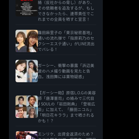
絡（反社からの脅し）があり、
その依頼者を追及するが、もし
できなかったら、連帯責任でこ
れまでの全員を晒すと宣言！
篠田麻里子の「東京秘密基地」
通いの流れ弾で「指原莉乃のセ
クシーエステ通い」がLINE流出
でバレる！
ガーシー、衝撃の暴露「浜辺美
波のハメ撮り動画を見たと告
白。浅田舞には薬物疑惑」
【ガーシー砲】原宿L.O.Gの美容
師「唐澤憲司」の絡みで三代目
J SOULの「岩田剛典」「登坂広
臣」に加えて、「藤田ニコル」
「明日花キララ」まで晒される
かも！？
エンリケ、出資金返済のため？