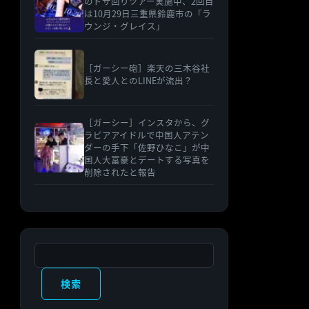
のドサ回りツアー実施中、2回目
は10月29日三重県鈴鹿市の「ラ
ウンジ・グレイス」
［ガーシー砲］楽天の三木谷社
長と愛人とのLINEが流出？
［ガーシー］インスタから、グ
ラビアアイドルで中国人アテン
ダーの手下「佐野ひなこ」が中
国人大富豪とデートする写真を
削除されたと報告
検索
検索