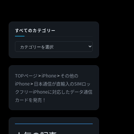
すべてのカテゴリー
す
べ
て
の
TOPページ
>
iPhone
>
その他の
カ
iPhone
>
日本通信が直輸入のSIMロッ
テ
クフリーiPhoneに対応したデータ通信
ゴ
カードを発売！
リ
ー