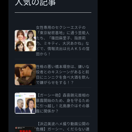
人気の記事
女性専用のセクシーエステの
「東京秘密基地」に通う芸能人
たち、「篠田麻里子、指原莉
乃、ミキティ、大沢あかね」な
どで、情報流出は元ＡＫＳの窪
田から！
性格の悪い橋本環奈は、嫌いな
役者とのキスシーンがあると前
日にニンニクを食べ大酒を飲ん
で嫌がらせをする！？
【ガーシー砲】森喜朗元首相の
暴露開始のため、身を守るため
に引っ越し！北島康介はその暴
露に関係か？
【浜辺美波ハメ撮り動画公開の
危機】ガーシー、くだらない連