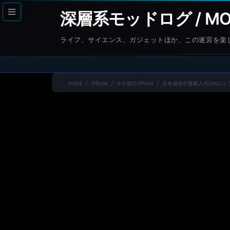
コ
ナ
深層系モッドログ / MO
ン
ビ
テ
ゲ
ライフ、サイエンス、ガジェットほか、この迷宮を楽
ン
ー
ツ
シ
へ
ョ
HOME
iPhone
その他のiPhone
日本通信が直輸入のSIMロッ
ス
ン
キ
に
ッ
移
プ
動