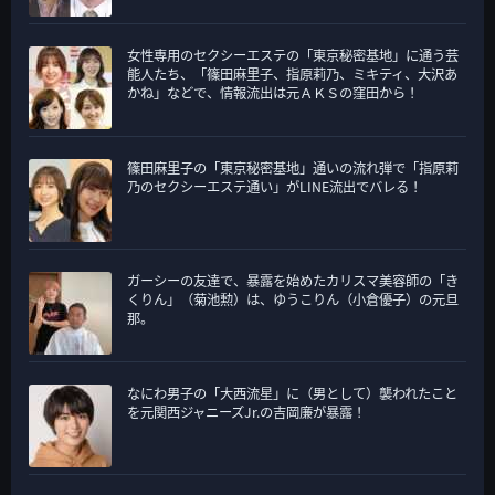
女性専用のセクシーエステの「東京秘密基地」に通う芸
能人たち、「篠田麻里子、指原莉乃、ミキティ、大沢あ
かね」などで、情報流出は元ＡＫＳの窪田から！
篠田麻里子の「東京秘密基地」通いの流れ弾で「指原莉
乃のセクシーエステ通い」がLINE流出でバレる！
ガーシーの友達で、暴露を始めたカリスマ美容師の「き
くりん」（菊池勲）は、ゆうこりん（小倉優子）の元旦
那。
なにわ男子の「大西流星」に（男として）襲われたこと
を元関西ジャニーズJr.の吉岡廉が暴露！