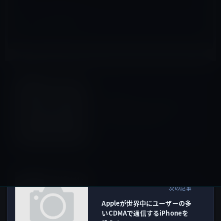
iPad（iPad/Air）
前の記事
iPadのWiFiパワーに対する
Jim_Johさんの失望。
2010年5月16日
その他のiPhone
次の記事
Appleが世界中にユーザーの多
いCDMAで通信するiPhoneを