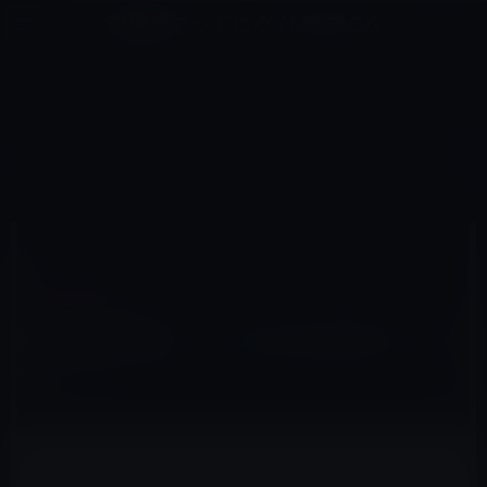
コ
ナ
深層系モッドログ / MODLOG
ン
ビ
ライフ、サイエンス、ガジェットほか、この迷宮を楽しむ人たちへ
テ
ゲ
ン
ー
IPAD（IPAD/AIR）
ツ
シ
HOME
iPad
iPad（iPad/Air）
iPadの解体動画。これは手先が器用でないとヤバイ！
へ
ョ
ス
ン
キ
に
ッ
移
2010年5月17日
M林檎
プ
動
iPad（iPad/Air）
iPadの解体動画。これは手先が器用でないと
ヤバイ！