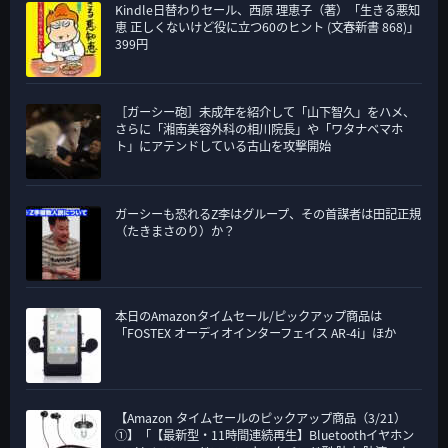
Kindle日替わりセール、西原 理恵子（著）「生きる悪知
恵 正しくないけど役に立つ60のヒント (文春新書 868)」
399円
［ガーシー砲］未成年を紹介して「山下智久」をハメ、
さらに「湘南美容外科の相川院長」や「ワタナベマホ
ト」にアテンドしている古山を攻撃開始
ガーシーも恐れるZ李はグループ、その首謀者は田記正規
（たきまさのり）か？
本日のAmazonタイムセール/ピックアップ商品は
「FOSTEX オーディオインターフェイス AR-4i」ほか
【Amazon タイムセールのピックアップ商品（3/21）
①】「【最新型・11時間連続再生】Bluetoothイヤホン