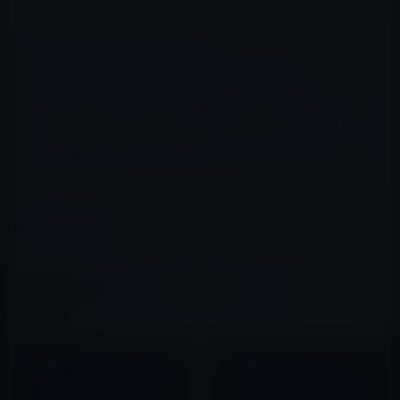
📖 あわせて読みたい記事
まもなく中国でiPad 2の３Gモデルが発売される！
英高等法院は、Appleのデザイン模倣に関する訴えに対
して「Samsungの商品はAppleほどクールじゃない」
として退ける！
カテゴリー
iPad（iPad/Air）
この記事をシェア
X(Twitter)
Facebook
LINE
B!はてブ
関連記事