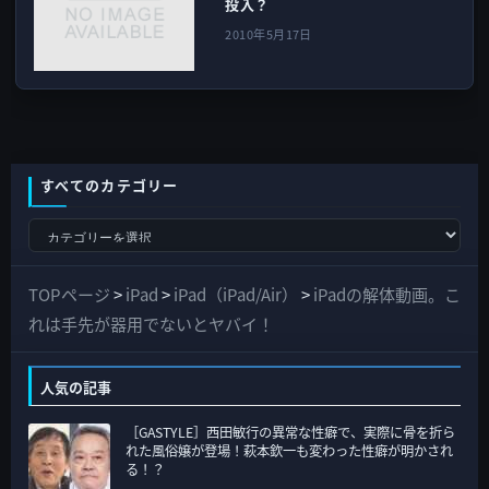
投入？
2010年5月17日
すべてのカテゴリー
す
べ
て
TOPページ
>
iPad
>
iPad（iPad/Air）
>
iPadの解体動画。こ
の
れは手先が器用でないとヤバイ！
カ
テ
人気の記事
ゴ
［GASTYLE］西田敏行の異常な性癖で、実際に骨を折ら
リ
れた風俗嬢が登場！萩本欽一も変わった性癖が明かされ
ー
る！？