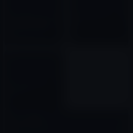
iPad 3の価格は（iPad 2に比較
iPad 2を慎重に分解する（動
して）値上げになるかも？
画）
16GBWi-Fiモデル44,800円
2011年03月17日
→48,800円〜49,800円
2012年02月28日
iPad 3の発売日は3月16日
（金）か？
2012年03月07日
コメントを残す
メールアドレスが公開されることはありません。
※
が付いている欄は