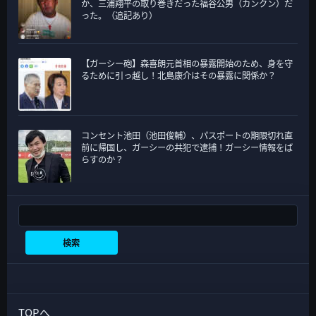
か、三浦翔平の取り巻きだった福谷公男（カンクン）だ
った。（追記あり）
【ガーシー砲】森喜朗元首相の暴露開始のため、身を守
るために引っ越し！北島康介はその暴露に関係か？
コンセント池田（池田俊輔）、パスポートの期限切れ直
前に帰国し、ガーシーの共犯で逮捕！ガーシー情報をば
らすのか？
検索
検索
TOPへ