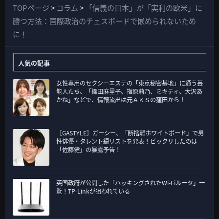
て
TOPページ
>
コラム
>
「信義の日本」が「実利の欧米」に
の
勝つ方法：国際政治のチェスボードで嵌められないため
カ
に！
テ
ゴ
人気の記事
リ
女性専用のセクシーエステの「東京秘密基地」に通う芸
ー
能人たち、「篠田麻里子、指原莉乃、ミキティ、大沢あ
かね」などで、情報流出は元ＡＫＳの窪田から！
［GASTYLE］ガーシー、「断捨離ホワイトボード」で男
性俳優・タレント編リストを発表！ビックリしたのは
「佐藤健」の暴露予告！
英国政府が公開した「ハッキングされたWi-Fiルータ」一
覧！TP-Linkが狙われている