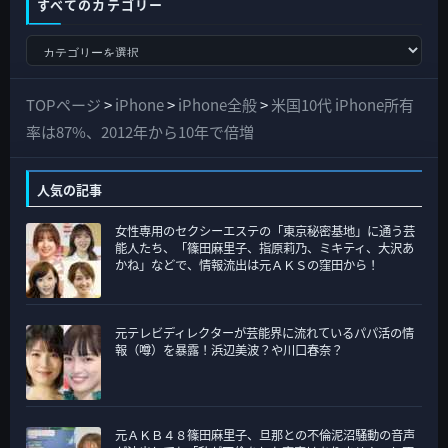
すべてのカテゴリー
す
べ
て
TOPページ
>
iPhone
>
iPhone全般
>
米国10代 iPhone所有
の
率は87%、2012年から10年で倍増
カ
テ
人気の記事
ゴ
女性専用のセクシーエステの「東京秘密基地」に通う芸
リ
能人たち、「篠田麻里子、指原莉乃、ミキティ、大沢あ
ー
かね」などで、情報流出は元ＡＫＳの窪田から！
元テレビディレクターが芸能界に流れているパパ活の情
報（噂）を暴露！浜辺美波？や川口春奈？
元ＡＫＢ４８篠田麻里子、旦那との不倫泥沼騒動の音声