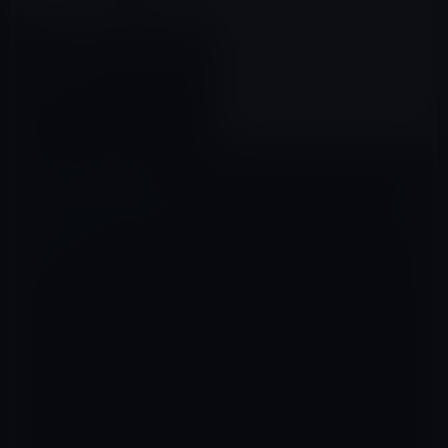
Touch ID搭載iPhoneを非正規
店で修理すると永久に使えなく
なるかも？
2016年02月11日
コメントを残す
メールアドレスが公開されることはありません。
※
が付いている欄は
必須項目です
コメント
※