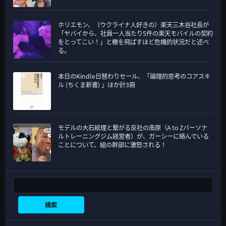
ホリエモン、（ウクライナ人好きの）楽天三木谷社長が
「ヤバイから、社員一人当たり5件の楽天モバイルの契約
をとってこい！」と檄を飛ばすほど危機的状況だと述べ
る。
本日のKindle日替わりセール、「論理的思考のコアスキ
ル (ちくま新書) 」ほか計3冊
モデルの大石絵理と繋がる反社の南原（A to Zパーソナ
ルトレーニングジム経営者）が、ガーシーに絡んでいる
ことについて、組の幹部に激怒される！
検索
検索