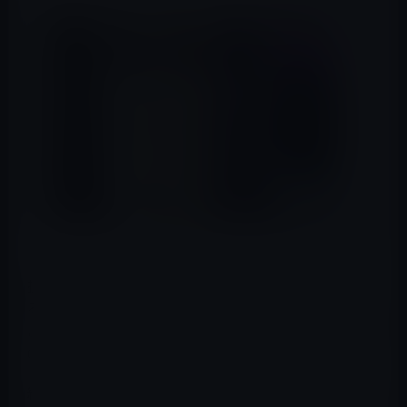
投資会社のパイパー・サンドラーが半年ごとに行ってい
る米国内の10代の調査で今日共有された新しいデータに
よると、Appleのデバイスとサービスは引き続き、米国の
0 代の若者の間で最も人気のある選択です。
結果によると、調査対象10代の若者の87%がiPhoneを所