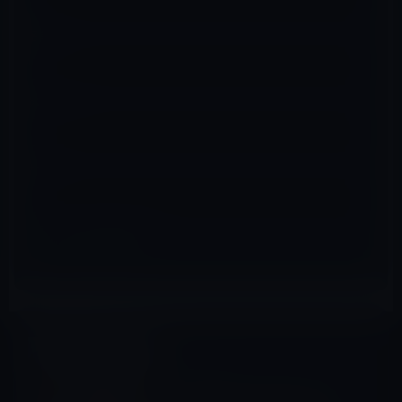
名前
※
メール
※
サイト
iOSアプリ
前の記事
本日（2022年10月11日）の