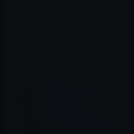
有しており、10代の88%がiPhoneが自分の次の電話にな
ると予想しています。過去10 年間で、10代のiPhoneの所
有率は2倍以上になりました。たとえば、2012年には、米
国の10 代の 40%がiPhoneを所有していました。
10 代のiPhone所有者は2022 年秋にPiper Sandler氏は、
10代の若者の間でiPhoneの使用率が高いことは、Apple
のサービス製品と継続的な製品サイクルの更新にとって
良い兆候であると示唆しています.
📖 あわせて読みたい記事
SIMフリーiPhone、11月22日よりビックカ
メラ、ヨドバシカメラなど販売開始！
総務省、2019年9月から中古端末のSIMロッ
ク解除を義務づけ