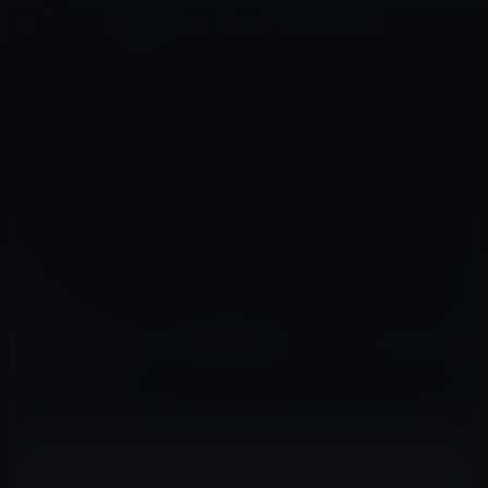
コ
ナ
深層系モッドログ / MODLOG
ン
ビ
ライフ、サイエンス、ガジェットほか、この迷宮を楽しむ人たちへ
テ
ゲ
ン
ー
IPHONE全般
ツ
シ
HOME
iPhone
iPhone全般
米国10代 iPhone所有率は87%、2012年から10年で倍増
へ
ョ
ス
ン
キ
に
ッ
移
2022年10月12日
M林檎
プ
動
iPhone全般
米国10代 iPhone所有率は87%、2012年から
10年で倍増