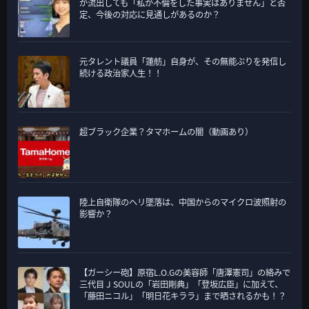
が流出しても「私が不倫をした事実はありません」と否
定、今後の対応に見通しがあるのか？
元タレント議員「蓮舫」自身が、その無能ぶりを発信し
続ける政治家人生！！
超ブラック企業？タマホームの闇（動画あり）
陸上自衛隊のヘリ墜落は、中国からのマイクロ波照射の
影響か？
【ガーシー砲】原宿L.O.Gの美容師「唐澤憲司」の絡みで
三代目 J SOULの「岩田剛典」「登坂広臣」に加えて、
「藤田ニコル」「明日花キララ」まで晒されるかも！？