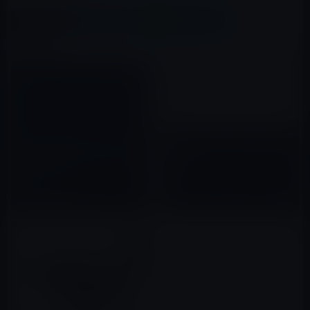
X(Twitter)
Facebook
LINE
B!はてブ
関連記事
IDC調査、iPhoneの出荷が30%
【Apple記念日】今日（1月9
も減少！
日）は5年前、初代iPhoneが発
表された日！
2019年05月01日
2012年01月09日