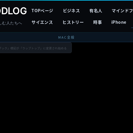
DLOG
TOPページ
ビジネス
有名人
マインド
サイエンス
ヒストリー
時事
iPhone
しむ人たちへ
MAC全般
トブック」標記が「ラップトップ」に変更され始める