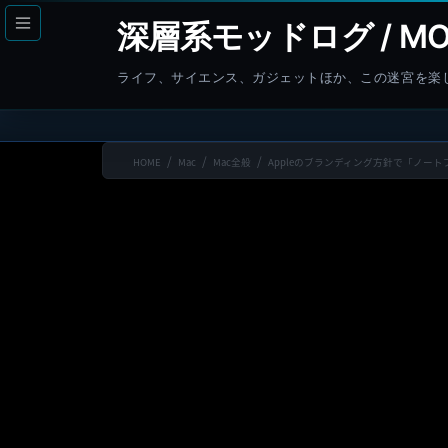
コ
ナ
深層系モッドログ / MO
ン
ビ
テ
ゲ
ライフ、サイエンス、ガジェットほか、この迷宮を楽
ン
ー
ツ
シ
へ
ョ
HOME
Mac
Mac全般
Appleのブランディング方針で「ノー
ス
ン
キ
に
ッ
移
プ
動