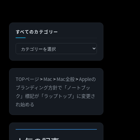
すべてのカテゴリー
す
べ
て
の
TOPページ
>
Mac
>
Mac全般
>
Appleの
カ
ブランディング方針で「ノートブッ
テ
ク」標記が「ラップトップ」に変更さ
ゴ
れ始める
リ
ー