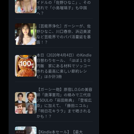
イドルの「佐野ひなこ」、その
流れで「小島瑠璃子」も中国
へ？
［芸能界浄化］ガーシーが、佐
野ひなこ、川口春奈、浜辺美波
など芸能界でのパパ活蔓延を暴
露！？
本日（2020年4月4日）のKindle
日替わりセール、「ほぼ１００
円飯 家にある材料でソッコー
作れる最高に楽しい節約レシ
ピ」ほか計3冊
【ガーシー砲】原宿L.O.Gの美容
師「唐澤憲司」の絡みで三代目
J SOULの「岩田剛典」「登坂広
臣」に加えて、「藤田ニコル」
「明日花キララ」まで晒される
かも！？
【Kindle本セール】【最大