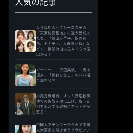
人気の記事
女性専用のセクシーエステの
「東京秘密基地」に通う芸能人
たち、「篠田麻里子、指原莉
乃、ミキティ、大沢あかね」な
どで、情報流出は元ＡＫＳの窪
田から！
ガーシー、「浜辺美波」「橋本
環奈」「佐野ひなこ」のパパ活
金額を公開
杉尾秀哉議員、オウム真理教事
件での失敗を棚に上げ、高市首
相を追及する姿勢にネット民が
怒る！
中国人アテンダーがらみで中国
人大富豪と付き合うグラビアア