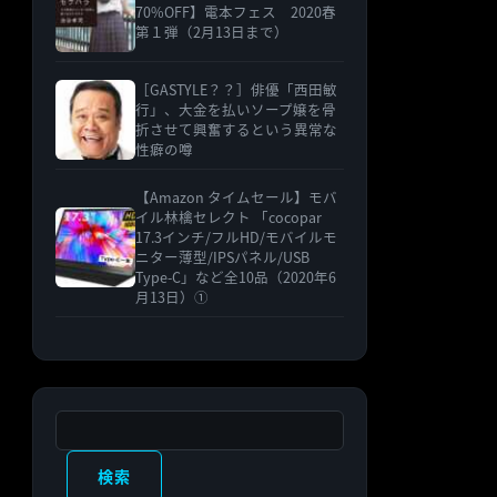
70%OFF】電本フェス 2020春
第１弾（2月13日まで）
［GASTYLE？？］俳優「西田敏
行」、大金を払いソープ嬢を骨
折させて興奮するという異常な
性癖の噂
【Amazon タイムセール】モバ
イル林檎セレクト 「cocopar
17.3インチ/フルHD/モバイルモ
ニター薄型/IPSパネル/USB
Type-C」など全10品（2020年6
月13日）①
検索
検索