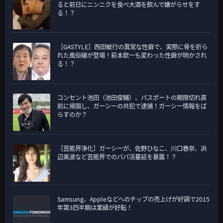
ると前日にニンニクを食べ大酒を飲んで嫌がらせをす
る！？
［GASTYLE］西田敏行の異常な性癖で、実際に骨を折ら
れた風俗嬢が登場！萩本欽一も変わった性癖が明かされ
る！？
コンセント池田（池田俊輔）、パスポートの期限切れ直
前に帰国し、ガーシーの共犯で逮捕！ガーシー情報をば
らすのか？
［芸能界浄化］ガーシーが、佐野ひなこ、川口春奈、浜
辺美波など芸能界でのパパ活蔓延を暴露！？
Samsung、Appleなどへのチップの売上げが好調で2015
年第3四半期は業績が好転！