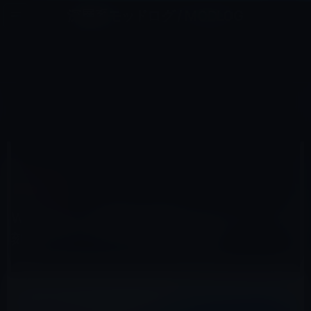
コ
ナ
深層系モッドログ / MODLOG
ン
ビ
ライフ、サイエンス、ガジェットほか、この迷宮を楽しむ人たちへ
テ
ゲ
ン
ー
MICROSOFT
ツ
シ
HOME
Microsoft
Windows 11の最新の更新プログラムは、深刻なパフォーマンスのバグを修正
へ
ョ
ス
ン
キ
に
ッ
移
2022年8月9日
M林檎
プ
動
Microsoft
Windows 11の最新の更新プログラムは、深
刻なパフォーマンスのバグを修正