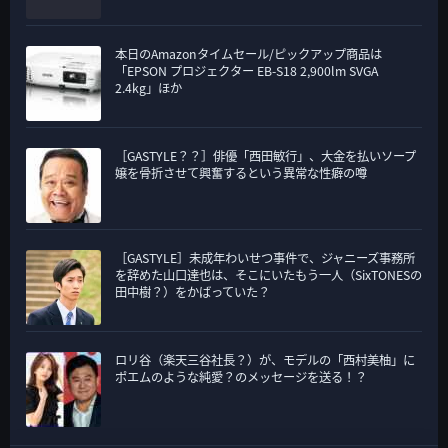
本日のAmazonタイムセール/ピックアップ商品は
「EPSON プロジェクター EB-S18 2,900lm SVGA
2.4kg」ほか
［GASTYLE？？］俳優「西田敏行」、大金を払いソープ
嬢を骨折させて興奮するという異常な性癖の噂
［GASTYLE］未成年わいせつ事件で、ジャニーズ事務所
を辞めた山口達也は、そこにいたもう一人（SixTONESの
田中樹？）をかばっていた？
ロリ谷（楽天三谷社長？）が、モデルの「西村美柚」に
ポエムのような純愛？のメッセージを送る！？