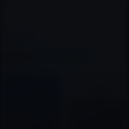
新プログラムで利用できる可能性があります。あなたが
フェンスにいる場合は、それまで待つ価値があります.
（via
Tech Advisor
）
カテゴリー
Microsoft
この記事をシェア
X(Twitter)
Facebook
LINE
B!はてブ
関連記事
MacBookシリーズに対抗する
Microsoft初のノート
ARMアーキテクチャーの
PC「Surface Book」のハンズ
「Snapdragon 835」をCPUと
オンビデオ
して搭載したWindows 10ノー
2015年10月08日