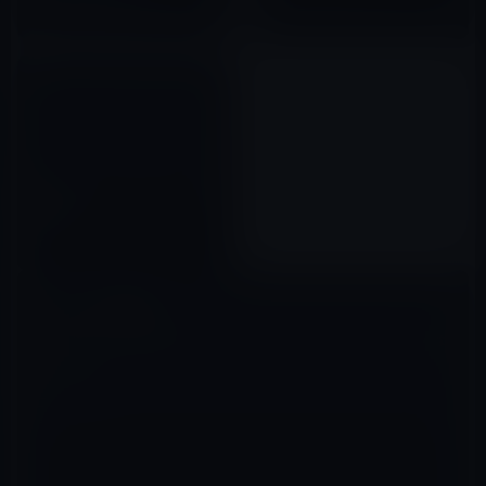
トがまもなく発売！LTEやWi-Fi
2017年06月01日
に常時接続可能
Microsoft、Windows Phone
8を発表！
2012年06月21日
コメントを残す
メールアドレスが公開されることはありません。
※
が付いている欄は
必須項目です
コメント
※