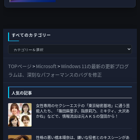
すべてのカテゴリー
す
べ
て
TOPページ
>
Microsoft
>
Windows 11の最新の更新プログ
の
ラムは、深刻なパフォーマンスのバグを修正
カ
テ
人気の記事
ゴ
女性専用のセクシーエステの「東京秘密基地」に通う芸
リ
能人たち、「篠田麻里子、指原莉乃、ミキティ、大沢あ
ー
かね」などで、情報流出は元ＡＫＳの窪田から！
性格の悪い橋本環奈は、嫌いな役者とのキスシーンがあ