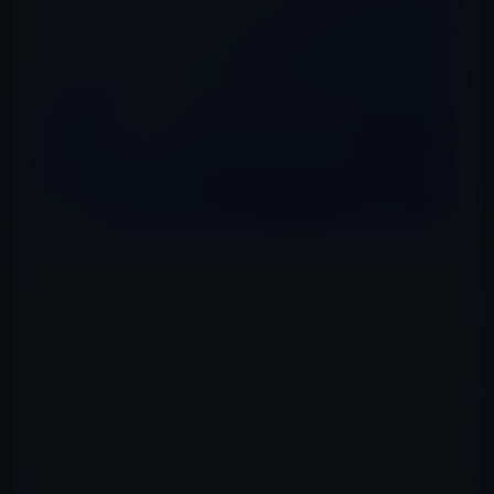
一部のユーザーが、Microsoftのフィードバック ハブで、
CPU負荷が予想外に高くなり、パフォーマンスが著しく
低下したと不満を漏らしています。同社は、Windows
Insider Programのメンバーと共にパッチをテストするた
めに迅速に動きました。
これは、 Windows 11デバイスを持っている人なら誰でも
インストールできることを意味します。
すべての兆候は、「sihost.exe」またはシェル インフラス