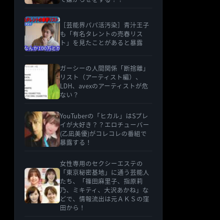
［芸能界パパ活汚染］青汁王子
も「有名タレントの売春リス
ト」を見たことがあると暴露
ガーシーの人間関係「断捨離」
リスト（アーティスト編）、
LDH、avexのアーティストが危
ない？
YouTuberの「ヒカル」はSプレ
イが大好き？？エロチューバー
(乙凪美優)がコレコレの番組で
暴露する！
女性専用のセクシーエステの
「東京秘密基地」に通う芸能人
たち、「篠田麻里子、指原莉
乃、ミキティ、大沢あかね」な
どで、情報流出は元ＡＫＳの窪
田から！