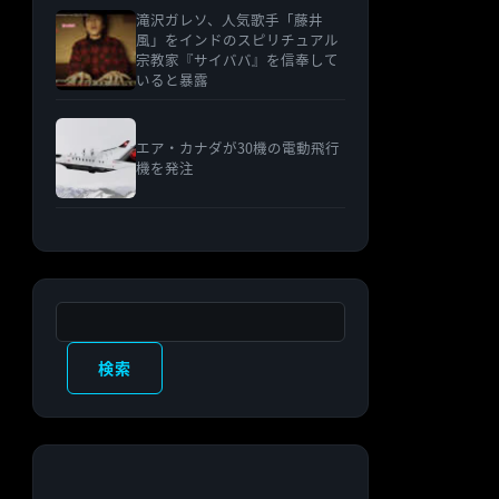
滝沢ガレソ、人気歌手「藤井
風」をインドのスピリチュアル
宗教家『サイババ』を信奉して
いると暴露
エア・カナダが30機の電動飛行
機を発注
検索
検索