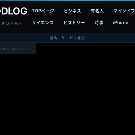
DLOG
TOPページ
ビジネス
有名人
マインド
サイエンス
ヒストリー
時事
iPhone
しむ人たちへ
製品・サービス全般
Res RAW Betaをリリース