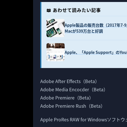
📖 あわせて読みたい記事
Apple製品の販売台数（2017年7-9
Macが539万台と好調
Apple、「Apple Support」の
Adobe After Effects（Beta）
Adobe Media Encocder（Beta）
Adobe Premiere（Beta）
Adobe Premiere Rush（Beta）
Apple ProRes RAW for Windowsソフ