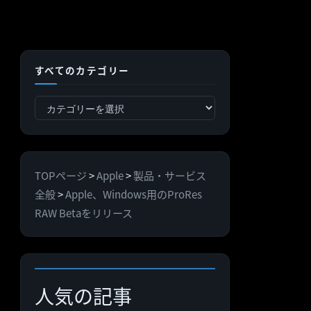
すべてのカテゴリー
す
べ
て
の
TOPページ
>
Apple
>
製品・サービス
カ
全般
>
Apple、Windows用のProRes
テ
RAW Betaをリリース
ゴ
リ
ー
人気の記事