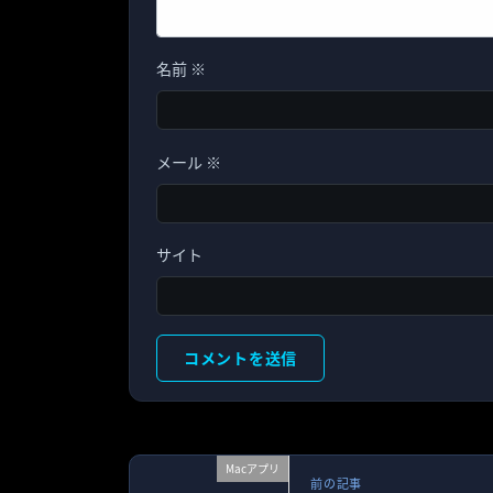
名前
※
メール
※
サイト
Macアプリ
前の記事