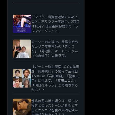
エンリケ、出資金返済のため？
のドサ回りツアー実施中、2回目
は10月29日三重県鈴鹿市の「ラ
ウンジ・グレイス」
ガーシーの友達で、暴露を始め
たカリスマ美容師の「きくり
ん」（菊池勲）は、ゆうこりん
（小倉優子）の元旦那。
【ガーシー砲】原宿L.O.Gの美容
師「唐澤憲司」の絡みで三代目
J SOULの「岩田剛典」「登坂広
臣」に加えて、「藤田ニコル」
「明日花キララ」まで晒される
かも！？
性格の悪い橋本環奈は、嫌いな
役者とのキスシーンがあると前
日にニンニクを食べ大酒を飲ん
で嫌がらせをする！？