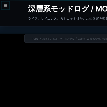
コ
ナ
深層系モッドログ / MO
ン
ビ
テ
ゲ
ライフ、サイエンス、ガジェットほか、この迷宮を楽
ン
ー
ツ
シ
へ
ョ
HOME
Apple
製品・サービス全般
Apple、Windows用のPro
ス
ン
キ
に
ッ
移
プ
動