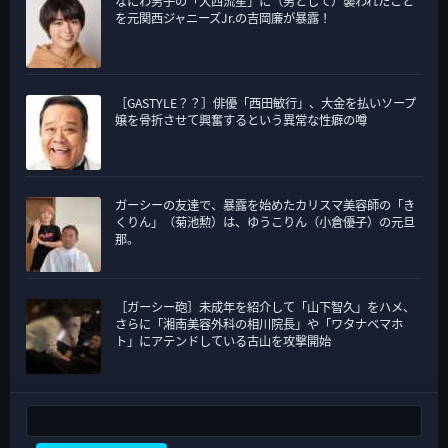
なにわ男子の「大西流星」に（男として）襲われたこと
を元関西ジャニーズJr.の吉岡廉が暴露！
［GASTYLE？？］俳優「西田敏行」、大金を払いソープ
嬢を骨折させて興奮するという異常な性癖の噂
ガーシーの友達で、暴露を始めたカリスマ美容師の「き
くりん」（菊池勲）は、ゆうこりん（小倉優子）の元旦
那。
［ガーシー砲］未成年を紹介して「山下智久」をハメ、
さらに「湘南美容外科の相川院長」や「ワタナベマホ
ト」にアテンドしている古山を攻撃開始
検索