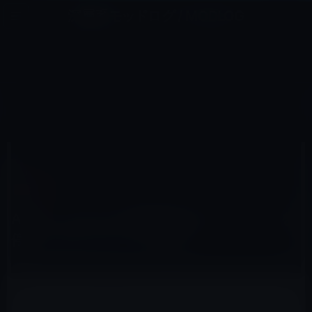
コ
ナ
深層系モッドログ / MODLOG
ン
ビ
ライフ、サイエンス、ガジェットほか、この迷宮を楽しむ人たちへ
テ
ゲ
ン
ー
IOS 13
ツ
シ
HOME
iOS
iOS 13
Apple、iOS 13.1の署名発行(サイニング）を停止！ダウングレード不可に
へ
ョ
ス
ン
キ
に
ッ
移
2019年10月9日
M林檎
プ
動
iOS 13
Apple、iOS 13.1の署名発行(サイニング）を
停止！ダウングレード不可に