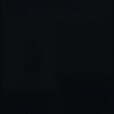
X(Twitter)
Facebook
LINE
B!はてブ
関連記事
iOS/iPadOS、バージョン13.4
にアップデート！iCloudフォル
ダー共有、新メールツールバ
Apple Books、「iOS 13用
ー、新Memojiステッカー、ユ
iPhoneユーザガイド」と「
2020年02月06日
ニバーサルアプリ購入など
Apple Watchユーザガイド
（watchOS 6」を無料公開！
2019年09月22日