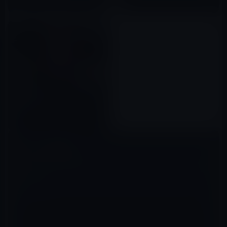
Apple、iOS/ iPadOS 13.6を正
式に公開！
2020年07月16日
コメントを残す
メールアドレスが公開されることはありません。
※
が付いている欄は
必須項目です
コメント
※