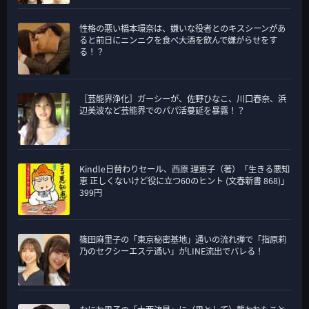
性格の悪い橋本環奈は、嫌いな役者とのキスシーンがあ
ると前日にニンニクを食べ大酒を飲んで嫌がらせをす
る！？
［芸能界浄化］ガーシーが、佐野ひなこ、川口春奈、浜
辺美波など芸能界でのパパ活蔓延を暴露！？
Kindle日替わりセール、西原 理恵子（著）「生きる悪知
恵 正しくないけど役に立つ60のヒント (文春新書 868)」
399円
篠田麻里子の「東京秘密基地」通いの流れ弾で「指原莉
乃のセクシーエステ通い」がLINE流出でバレる！