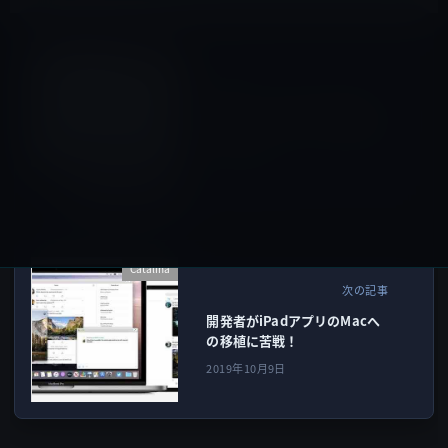
iCloud
前の記事
Apple、macOS Catalinaで
iCloudフォルダー共有を来春
にサポート！
2019年10月9日
Catalina
次の記事
開発者がiPadアプリのMacへ
の移植に苦戦！
2019年10月9日