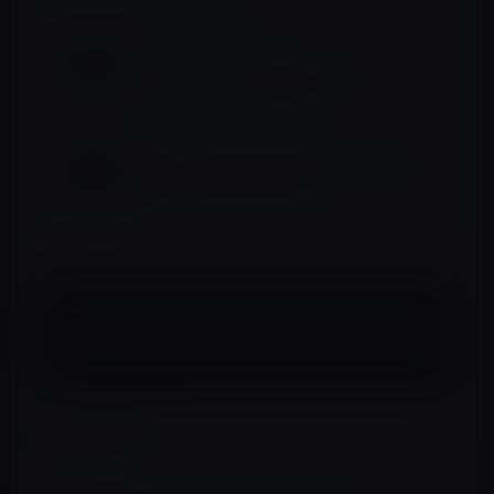
📖 あわせて読みたい記事
iOS 13.2 beta 2の新機能を紹介！
Apple、iOSおよびiPadOS 13.4.1をリリー
ス！FaceTimeバグを修正
Apple、 iOS 13.1を正式に公開！到着予定を共有
可能に
カテゴリー
iOS 13
この記事をシェア