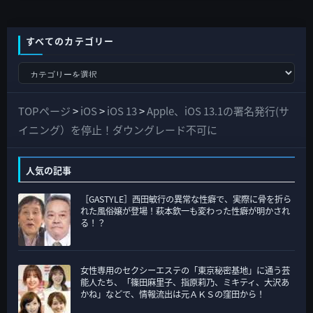
すべてのカテゴリー
す
べ
て
TOPページ
>
iOS
>
iOS 13
>
Apple、iOS 13.1の署名発行(サ
の
イニング）を停止！ダウングレード不可に
カ
テ
人気の記事
ゴ
［GASTYLE］西田敏行の異常な性癖で、実際に骨を折ら
リ
れた風俗嬢が登場！萩本欽一も変わった性癖が明かされ
ー
る！？
女性専用のセクシーエステの「東京秘密基地」に通う芸
能人たち、「篠田麻里子、指原莉乃、ミキティ、大沢あ
かね」などで、情報流出は元ＡＫＳの窪田から！