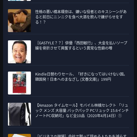
性格の悪い橋本環奈は、嫌いな役者とのキスシーンがあ
ると前日にニンニクを食べ大酒を飲んで嫌がらせをす
る！？
［GASTYLE？？］俳優「西田敏行」、大金を払いソープ
嬢を骨折させて興奮するという異常な性癖の噂
Kindle日替わりセール、「好きになってはいけない国。
韓国発！日本へのまなざし (文春文庫)」199円
【Amazon タイムセール】モバイル林檎セレクト 「リュ
ック メンズ 大容量 バックパック PCリュック 15.6インチ
ノートPC収納可」など全10品（2020年4月14日）①
［ビジネスの現場］会社で黙って辞める人たちを減らす