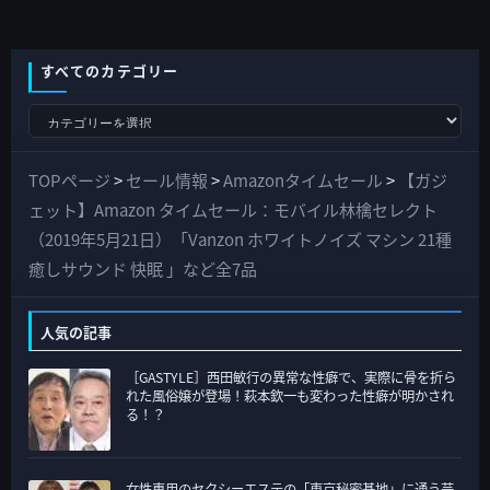
すべてのカテゴリー
す
べ
て
TOPページ
>
セール情報
>
Amazonタイムセール
>
【ガジ
の
ェット】Amazon タイムセール：モバイル林檎セレクト
カ
（2019年5月21日）「Vanzon ホワイトノイズ マシン 21種
テ
癒しサウンド 快眠 」など全7品
ゴ
リ
人気の記事
ー
［GASTYLE］西田敏行の異常な性癖で、実際に骨を折ら
れた風俗嬢が登場！萩本欽一も変わった性癖が明かされ
る！？
女性専用のセクシーエステの「東京秘密基地」に通う芸