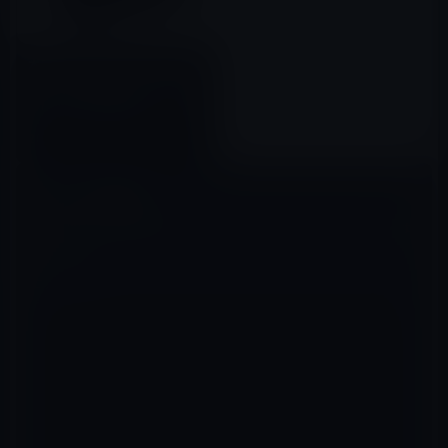
本日のAmazonタイムセール/ピ
ックアップ商品は「［アイマー
ク］Imarku 正規品 メーカー
１年保証 Bluetooth レシーバ
2016年08月26日
ー Bluetooth トランシーバー
bluetooth受信/送信機
bluetooth2.1+EDR」ほか
コメントを残す
メールアドレスが公開されることはありません。
※
が付いている欄は
必須項目です
コメント
※