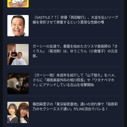
［GASTYLE？？］俳優「西田敏行」、大金を払いソープ
嬢を骨折させて興奮するという異常な性癖の噂
ガーシーの友達で、暴露を始めたカリスマ美容師の「き
くりん」（菊池勲）は、ゆうこりん（小倉優子）の元旦
那。
［ガーシー砲］未成年を紹介して「山下智久」をハメ、
さらに「湘南美容外科の相川院長」や「ワタナベマホ
ト」にアテンドしている古山を攻撃開始
篠田麻里子の「東京秘密基地」通いの流れ弾で「指原莉
乃のセクシーエステ通い」がLINE流出でバレる！