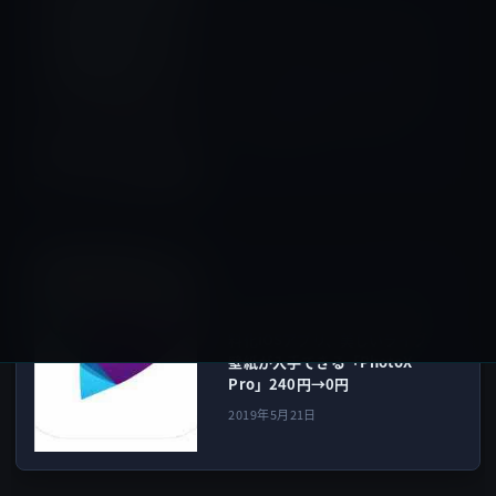
【Amazon タイムセール：モ
バイル林檎セレクト （2019年
5月21日）①】「iCODIS スキ
ャナー X3 高画質USB書画カメ
ラ 800万画素スキャナー A3対
応 OCR機能」など全10品
2019年5月21日
アプリ
次の記事
本日（2019年5月21日）の無
料化iOSアプリ、美しいライブ
壁紙が入手できる「PhotoX
Pro」240円→0円
2019年5月21日