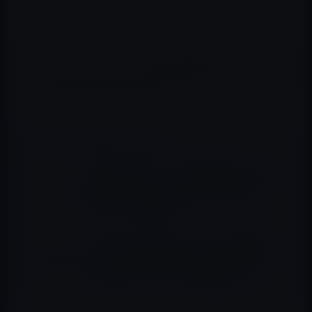
（全体へのリンクは一番下にあります）
Vanzon ホワイトノイズ マシン 21種癒しサウンド 快眠 ホ
ワイトノイズスピーカー 音量調節可 安眠グッズ 集中力向
上 睡眠負債解消 睡眠誘導 (ホワイト)
📖 あわせて読みたい記事
【Amazonタイムセールの高評価ピックアッ
プ製品 （9/25）②】「UGREEN Type Cアダ
プタ USB-C OTG メモリ 64GB USB3.0 &
USB 3.1」など全20品
【Amazon タイムセール】モバイル林檎セレ
クト ①（2019年6月14日）「iCODIS G2 ミニ
プロジェクター 小型 DLP 150ANSI（1200
ISO 21118）ルーメン 」など全12品