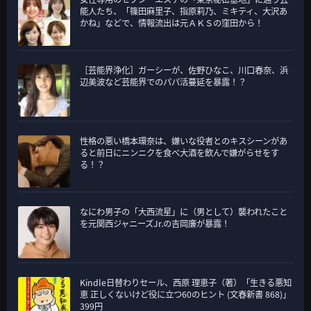
能人たち、「篠田麻里子、指原莉乃、ミキティ、大沢あ
かね」などで、情報流出は元ＡＫＳの窪田から！
［芸能界浄化］ガーシーが、佐野ひなこ、川口春奈、浜
辺美波など芸能界でのパパ活蔓延を暴露！？
性格の悪い橋本環奈は、嫌いな役者とのキスシーンがあ
ると前日にニンニクを食べ大酒を飲んで嫌がらせをす
る！？
なにわ男子の「大西流星」に（男として）襲われたこと
を元関西ジャニーズJr.の吉岡廉が暴露！
Kindle日替わりセール、西原 理恵子（著）「生きる悪知
恵 正しくないけど役に立つ60のヒント (文春新書 868)」
399円