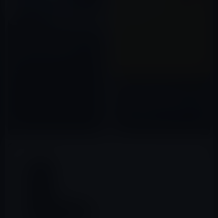
【Amazon タイムセールの人気
商品】モバイル林檎セレクト
「Xingmeng ipad air 4 ケース
用 2020 第4世代 10.9インチ 」
2020年10月30日
など全7品（2020年10月30日）
①
本日（2019年5月12日）の
Kindle日替わりセール、「日本
一の大投資家・竹田和平が語る
旦那的投資哲学 花のタネは真
2019年05月12日
夏に播くな (文春文庫)」ほか計3
冊