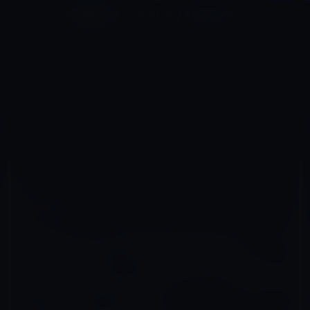
コ
ナ
深層系モッドログ / MODLOG
ン
ビ
ライフ、サイエンス、ガジェットほか、この迷宮を楽しむ人たちへ
テ
ゲ
ン
ー
AMAZONタイムセール
ツ
シ
HOME
セール情報
Amazonタイムセール
へ
ョ
【ガジェット】Amazon タイムセール：モバイル林檎セレクト （2019年5月21日）「Vanzon ホワイトノ
イズ マシン 21種癒しサウンド 快眠 」など全7品
ス
ン
キ
に
ッ
移
プ
動
2019年5月21日
M林檎
Amazonタイムセール
【ガジェット】Amazon タイムセール：モバ
イル林檎セレクト （2019年5月21日）
「Vanzon ホワイトノイズ マシン 21種癒しサ
ウンド 快眠 」など全7品