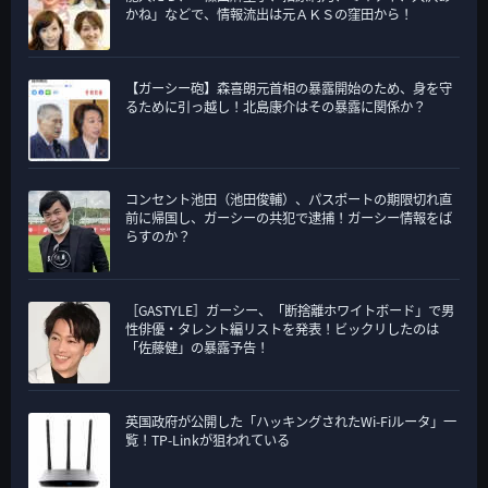
ー
かね」などで、情報流出は元ＡＫＳの窪田から！
【ガーシー砲】森喜朗元首相の暴露開始のため、身を守
るために引っ越し！北島康介はその暴露に関係か？
コンセント池田（池田俊輔）、パスポートの期限切れ直
前に帰国し、ガーシーの共犯で逮捕！ガーシー情報をば
らすのか？
［GASTYLE］ガーシー、「断捨離ホワイトボード」で男
性俳優・タレント編リストを発表！ビックリしたのは
「佐藤健」の暴露予告！
英国政府が公開した「ハッキングされたWi-Fiルータ」一
覧！TP-Linkが狙われている