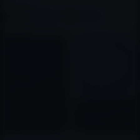
この記事をシェア
X(Twitter)
Facebook
LINE
B!はてブ
関連記事
［iPhoneアプリ］Gmailユーザ
ーにおすすめのメールクライア
ント「Sparrow」
2012年03月19日
Microsoft、Word・Excel・
PowerPoint for iOSをバージ
ョン 1.11をアップデート！
Outlookとの統合ほか
2015年07月24日