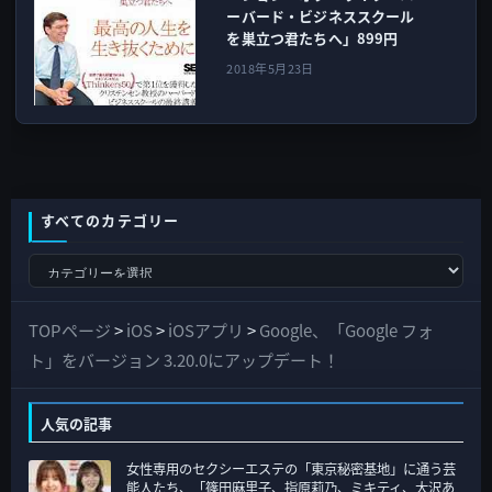
ーバード・ビジネススクール
を巣立つ君たちへ」899円
2018年5月23日
すべてのカテゴリー
す
べ
て
TOPページ
>
iOS
>
iOSアプリ
>
Google、「Google フォ
の
ト」をバージョン 3.20.0にアップデート！
カ
テ
人気の記事
ゴ
女性専用のセクシーエステの「東京秘密基地」に通う芸
リ
能人たち、「篠田麻里子、指原莉乃、ミキティ、大沢あ