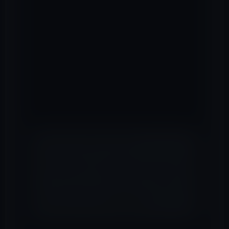
• これまでよりもさらに簡単に写真に対する操作
を行えるようになりました。
• 写真のアーカイブや明るさの調整、回転などの
操作の候補が適宜表示されます。
カラーポップ
• 本日より、これらの新しいクリエイティブが [ア
シスタント] タブに表示されるようになりまし
た。写真の被写体はカラーのまま表示されます
が、背景はモノクロになります。
📖 あわせて読みたい記事
[iPhoneアプリ］クリップボードにコピーした
テキストやイメージを記録する「Pastebot」
MicrosoftがOutlook Web Appと Lync用の
iOSネイティブアプリを開発中か？