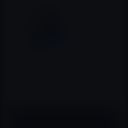
Googleが、「Google フォト」をバージョン 3.20.0にアッ
プデートしています。
バージョン 3.20.0の新機能等は以下の通りです。
【新機能等】
操作の候補