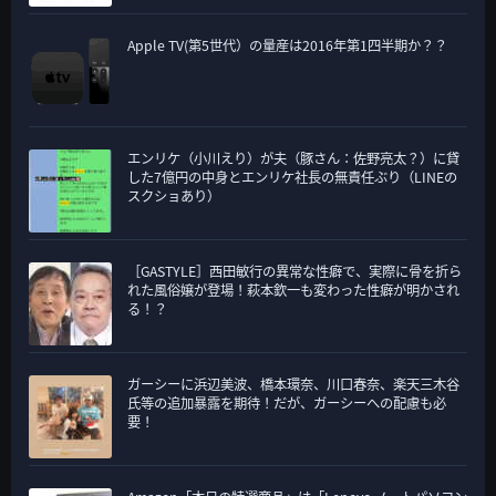
Apple TV(第5世代）の量産は2016年第1四半期か？？
エンリケ（小川えり）が夫（豚さん：佐野亮太？）に貸
した7億円の中身とエンリケ社長の無責任ぶり（LINEの
スクショあり）
［GASTYLE］西田敏行の異常な性癖で、実際に骨を折ら
れた風俗嬢が登場！萩本欽一も変わった性癖が明かされ
る！？
ガーシーに浜辺美波、橋本環奈、川口春奈、楽天三木谷
氏等の追加暴露を期待！だが、ガーシーへの配慮も必
要！