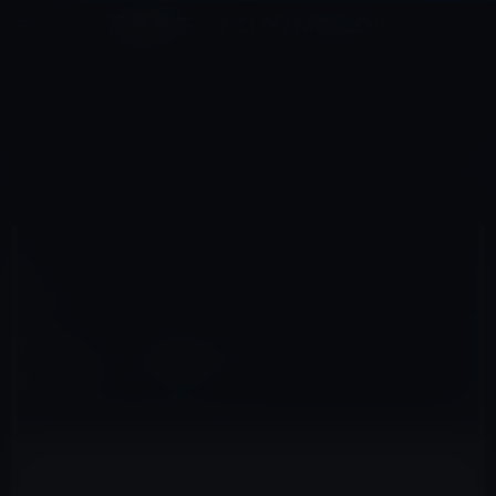
コ
ナ
深層系モッドログ / MODLOG
ン
ビ
ライフ、サイエンス、ガジェットほか、この迷宮を楽しむ人たちへ
テ
ゲ
ン
ー
IOSアプリ
ツ
シ
HOME
iOS
iOSアプリ
Google、「Google フォト」をバージョン 3.20.0にアップデート！
へ
ョ
ス
ン
キ
に
ッ
移
2018年5月22日
M林檎
プ
動
iOSアプリ
Google、「Google フォト」をバージョン
3.20.0にアップデート！