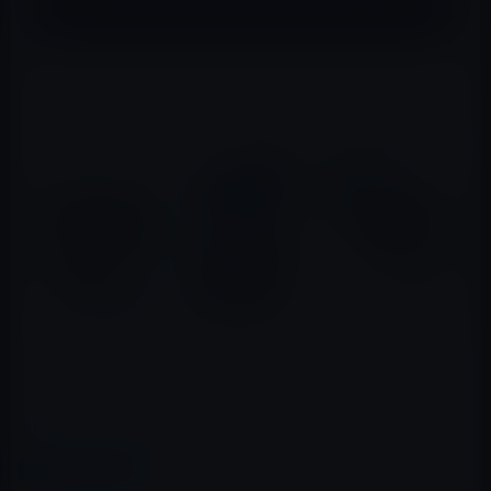
アプリの入手（アップデート）は、以下のリンクバナー
をiOSデバイスでタップしてください。
[appbox appstore appid 962194608]
カテゴリー
iOSアプリ